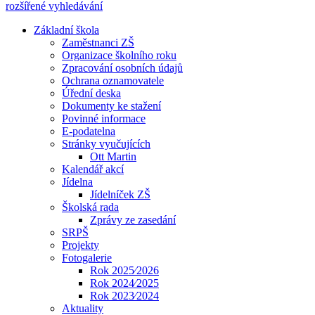
rozšířené vyhledávání
Základní škola
Zaměstnanci ZŠ
Organizace školního roku
Zpracování osobních údajů
Ochrana oznamovatele
Úřední deska
Dokumenty ke stažení
Povinné informace
E-podatelna
Stránky vyučujících
Ott Martin
Kalendář akcí
Jídelna
Jídelníček ZŠ
Školská rada
Zprávy ze zasedání
SRPŠ
Projekty
Fotogalerie
Rok 2025⁄2026
Rok 2024⁄2025
Rok 2023⁄2024
Aktuality