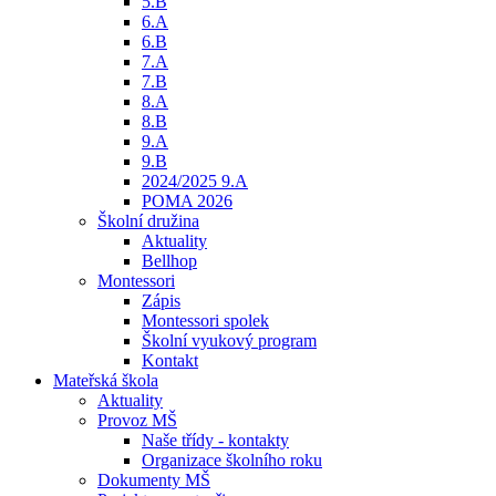
5.B
6.A
6.B
7.A
7.B
8.A
8.B
9.A
9.B
2024/2025 9.A
POMA 2026
Školní družina
Aktuality
Bellhop
Montessori
Zápis
Montessori spolek
Školní vyukový program
Kontakt
Mateřská škola
Aktuality
Provoz MŠ
Naše třídy - kontakty
Organizace školního roku
Dokumenty MŠ