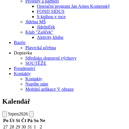
Projekty a partneři
Operační program Jan Amos Komenský
FOND SIDUS
S knihou v ruce
Jídelna MŠ
Jídelníček
Klub "Zajíček"
Aktivity klubu
Bazén
Plavecká učebna
Dopravka
Středisko dopravní výchovy
SOUTĚŽE
Poradenství
Kontakty
Kontakty
Napište nám
Mobilní aplikace V obraze
Kalendář
Srpen
2026
Po
Út
St
Čt
Pá
So
Ne
27
28
29
30
31
1
2