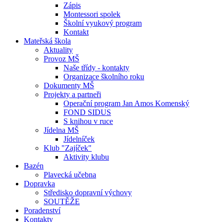
Zápis
Montessori spolek
Školní vyukový program
Kontakt
Mateřská škola
Aktuality
Provoz MŠ
Naše třídy - kontakty
Organizace školního roku
Dokumenty MŠ
Projekty a partneři
Operační program Jan Amos Komenský
FOND SIDUS
S knihou v ruce
Jídelna MŠ
Jídelníček
Klub "Zajíček"
Aktivity klubu
Bazén
Plavecká učebna
Dopravka
Středisko dopravní výchovy
SOUTĚŽE
Poradenství
Kontakty