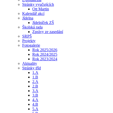
Stránky vyučujících
Ott Martin
Kalendář akcí
Jídelna
Jídelníček ZŠ
Školská rada
Zprávy ze zasedání
SRPŠ
Projekty
Fotogalerie
Rok 2025/2026
Rok 2024/2025
Rok 2023/2024
Aktuality
Stránky tříd
1.A
1.B
2.A
2.B
3.A
3.B
4.A
4.B
5.A