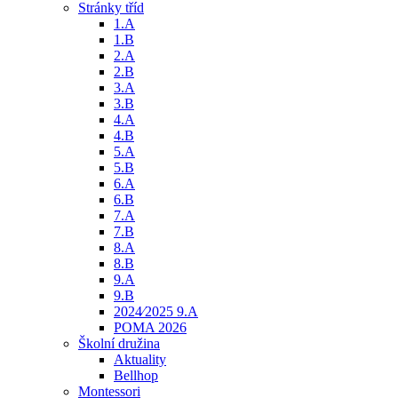
Stránky tříd
1.A
1.B
2.A
2.B
3.A
3.B
4.A
4.B
5.A
5.B
6.A
6.B
7.A
7.B
8.A
8.B
9.A
9.B
2024⁄2025 9.A
POMA 2026
Školní družina
Aktuality
Bellhop
Montessori