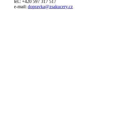
tel.: +420 597 317 517
e-mail:
dopravka@zsakucery.cz