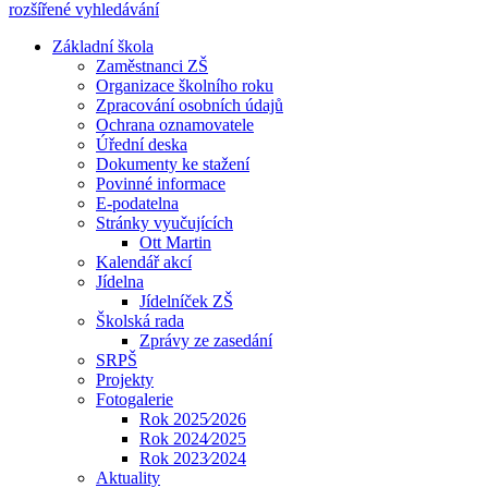
rozšířené vyhledávání
Základní škola
Zaměstnanci ZŠ
Organizace školního roku
Zpracování osobních údajů
Ochrana oznamovatele
Úřední deska
Dokumenty ke stažení
Povinné informace
E-podatelna
Stránky vyučujících
Ott Martin
Kalendář akcí
Jídelna
Jídelníček ZŠ
Školská rada
Zprávy ze zasedání
SRPŠ
Projekty
Fotogalerie
Rok 2025⁄2026
Rok 2024⁄2025
Rok 2023⁄2024
Aktuality