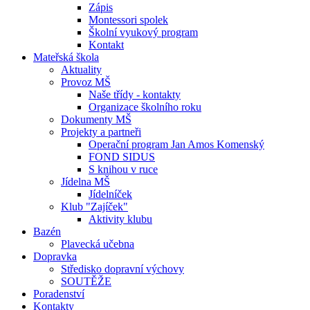
Zápis
Montessori spolek
Školní vyukový program
Kontakt
Mateřská škola
Aktuality
Provoz MŠ
Naše třídy - kontakty
Organizace školního roku
Dokumenty MŠ
Projekty a partneři
Operační program Jan Amos Komenský
FOND SIDUS
S knihou v ruce
Jídelna MŠ
Jídelníček
Klub "Zajíček"
Aktivity klubu
Bazén
Plavecká učebna
Dopravka
Středisko dopravní výchovy
SOUTĚŽE
Poradenství
Kontakty