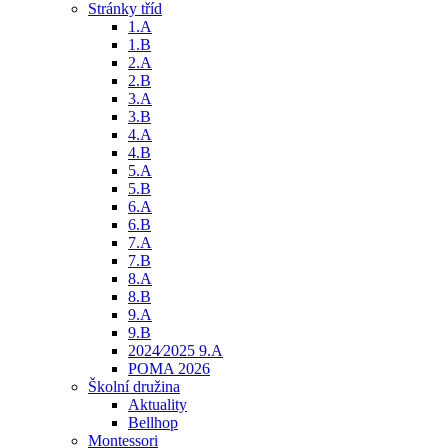
Stránky tříd
1.A
1.B
2.A
2.B
3.A
3.B
4.A
4.B
5.A
5.B
6.A
6.B
7.A
7.B
8.A
8.B
9.A
9.B
2024⁄2025 9.A
POMA 2026
Školní družina
Aktuality
Bellhop
Montessori