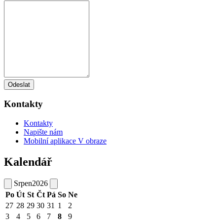
Odeslat
Kontakty
Kontakty
Napište nám
Mobilní aplikace V obraze
Kalendář
Srpen
2026
Po
Út
St
Čt
Pá
So
Ne
27
28
29
30
31
1
2
3
4
5
6
7
8
9