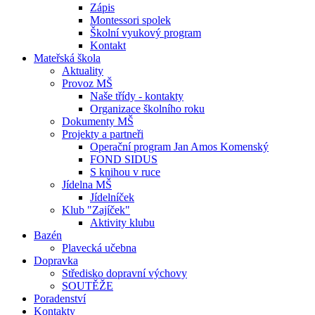
Zápis
Montessori spolek
Školní vyukový program
Kontakt
Mateřská škola
Aktuality
Provoz MŠ
Naše třídy - kontakty
Organizace školního roku
Dokumenty MŠ
Projekty a partneři
Operační program Jan Amos Komenský
FOND SIDUS
S knihou v ruce
Jídelna MŠ
Jídelníček
Klub "Zajíček"
Aktivity klubu
Bazén
Plavecká učebna
Dopravka
Středisko dopravní výchovy
SOUTĚŽE
Poradenství
Kontakty