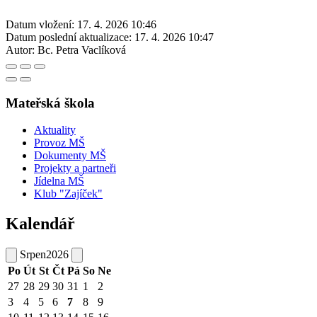
Datum vložení:
17. 4. 2026 10:46
Datum poslední aktualizace:
17. 4. 2026 10:47
Autor:
Bc. Petra Vaclíková
Mateřská škola
Aktuality
Provoz MŠ
Dokumenty MŠ
Projekty a partneři
Jídelna MŠ
Klub "Zajíček"
Kalendář
Srpen
2026
Po
Út
St
Čt
Pá
So
Ne
27
28
29
30
31
1
2
3
4
5
6
7
8
9