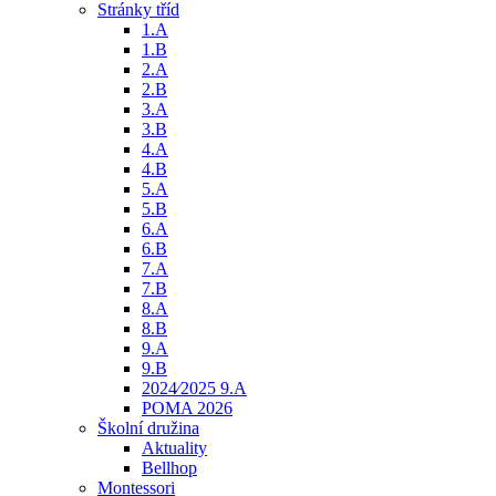
Stránky tříd
1.A
1.B
2.A
2.B
3.A
3.B
4.A
4.B
5.A
5.B
6.A
6.B
7.A
7.B
8.A
8.B
9.A
9.B
2024⁄2025 9.A
POMA 2026
Školní družina
Aktuality
Bellhop
Montessori