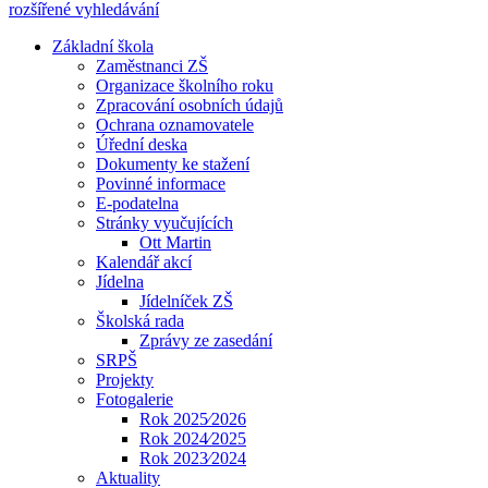
rozšířené vyhledávání
Základní škola
Zaměstnanci ZŠ
Organizace školního roku
Zpracování osobních údajů
Ochrana oznamovatele
Úřední deska
Dokumenty ke stažení
Povinné informace
E-podatelna
Stránky vyučujících
Ott Martin
Kalendář akcí
Jídelna
Jídelníček ZŠ
Školská rada
Zprávy ze zasedání
SRPŠ
Projekty
Fotogalerie
Rok 2025⁄2026
Rok 2024⁄2025
Rok 2023⁄2024
Aktuality