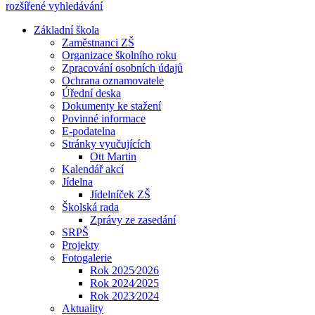
rozšířené vyhledávání
Základní škola
Zaměstnanci ZŠ
Organizace školního roku
Zpracování osobních údajů
Ochrana oznamovatele
Úřední deska
Dokumenty ke stažení
Povinné informace
E-podatelna
Stránky vyučujících
Ott Martin
Kalendář akcí
Jídelna
Jídelníček ZŠ
Školská rada
Zprávy ze zasedání
SRPŠ
Projekty
Fotogalerie
Rok 2025⁄2026
Rok 2024⁄2025
Rok 2023⁄2024
Aktuality