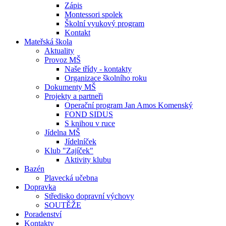
Zápis
Montessori spolek
Školní vyukový program
Kontakt
Mateřská škola
Aktuality
Provoz MŠ
Naše třídy - kontakty
Organizace školního roku
Dokumenty MŠ
Projekty a partneři
Operační program Jan Amos Komenský
FOND SIDUS
S knihou v ruce
Jídelna MŠ
Jídelníček
Klub "Zajíček"
Aktivity klubu
Bazén
Plavecká učebna
Dopravka
Středisko dopravní výchovy
SOUTĚŽE
Poradenství
Kontakty