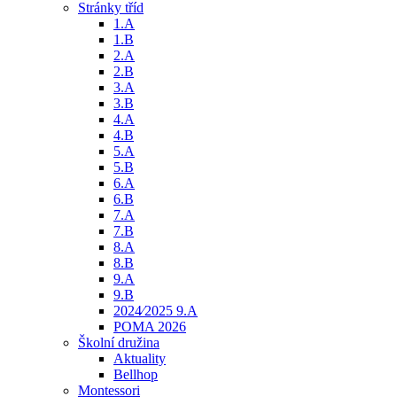
Stránky tříd
1.A
1.B
2.A
2.B
3.A
3.B
4.A
4.B
5.A
5.B
6.A
6.B
7.A
7.B
8.A
8.B
9.A
9.B
2024⁄2025 9.A
POMA 2026
Školní družina
Aktuality
Bellhop
Montessori