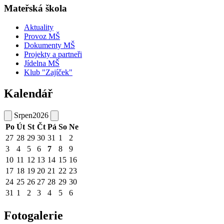
Mateřská škola
Aktuality
Provoz MŠ
Dokumenty MŠ
Projekty a partneři
Jídelna MŠ
Klub "Zajíček"
Kalendář
Srpen
2026
Po
Út
St
Čt
Pá
So
Ne
27
28
29
30
31
1
2
3
4
5
6
7
8
9
10
11
12
13
14
15
16
17
18
19
20
21
22
23
24
25
26
27
28
29
30
31
1
2
3
4
5
6
Fotogalerie