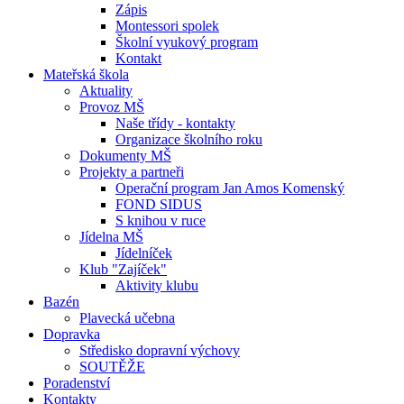
Zápis
Montessori spolek
Školní vyukový program
Kontakt
Mateřská škola
Aktuality
Provoz MŠ
Naše třídy - kontakty
Organizace školního roku
Dokumenty MŠ
Projekty a partneři
Operační program Jan Amos Komenský
FOND SIDUS
S knihou v ruce
Jídelna MŠ
Jídelníček
Klub "Zajíček"
Aktivity klubu
Bazén
Plavecká učebna
Dopravka
Středisko dopravní výchovy
SOUTĚŽE
Poradenství
Kontakty