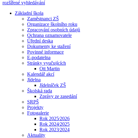
rozšířené vyhledávání
Základní škola
Zaměstnanci ZŠ
Organizace školního roku
Zpracování osobních údajů
Ochrana oznamovatele
Úřední deska
Dokumenty ke stažení
Povinné informace
E-podatelna
Stránky vyučujících
Ott Martin
Kalendář akcí
Jídelna
Jídelníček ZŠ
Školská rada
Zprávy ze zasedání
SRPŠ
Projekty
Fotogalerie
Rok 2025⁄2026
Rok 2024⁄2025
Rok 2023⁄2024
Aktuality