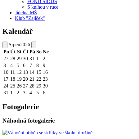
FOND SIDUS
S knihou v ruce
Jídelna MŠ
Klub "Zajíček"
Kalendář
Srpen
2026
Po
Út
St
Čt
Pá
So
Ne
27
28
29
30
31
1
2
3
4
5
6
7
8
9
10
11
12
13
14
15
16
17
18
19
20
21
22
23
24
25
26
27
28
29
30
31
1
2
3
4
5
6
Fotogalerie
Náhodná fotogalerie