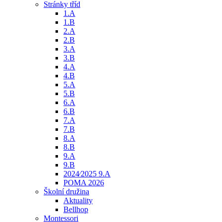
Stránky tříd
1.A
1.B
2.A
2.B
3.A
3.B
4.A
4.B
5.A
5.B
6.A
6.B
7.A
7.B
8.A
8.B
9.A
9.B
2024⁄2025 9.A
POMA 2026
Školní družina
Aktuality
Bellhop
Montessori