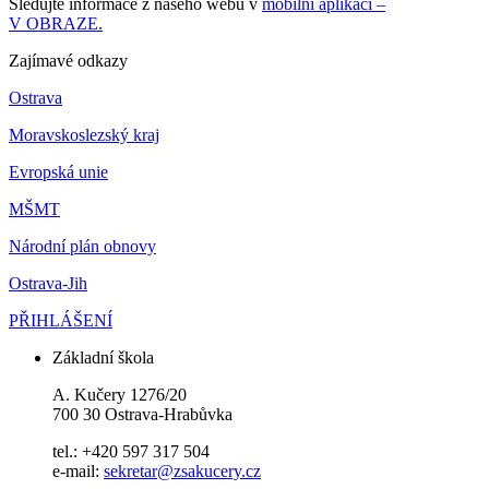
Sledujte informace z našeho webu v
mobilní aplikaci –
V OBRAZE.
Zajímavé odkazy
Ostrava
Moravskoslezský kraj
Evropská unie
MŠMT
Národní plán obnovy
Ostrava-Jih
PŘIHLÁŠENÍ
Základní škola
A. Kučery 1276/20
700 30 Ostrava-Hrabůvka
tel.: +420 597 317 504
e-mail:
sekretar@zsakucery.cz