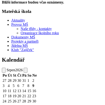
Bližší informace budou včas oznámeny.
Mateřská škola
Aktuality
Provoz MŠ
Naše třídy - kontakty
Organizace školního roku
Dokumenty MŠ
Projekty a partneři
Jídelna MŠ
Klub "Zajíček"
Kalendář
Srpen
2026
Po
Út
St
Čt
Pá
So
Ne
27
28
29
30
31
1
2
3
4
5
6
7
8
9
10
11
12
13
14
15
16
17
18
19
20
21
22
23
24
25
26
27
28
29
30