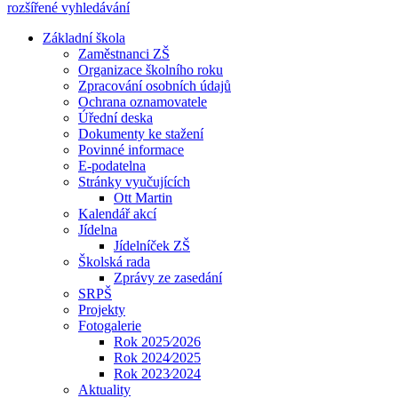
rozšířené vyhledávání
Základní škola
Zaměstnanci ZŠ
Organizace školního roku
Zpracování osobních údajů
Ochrana oznamovatele
Úřední deska
Dokumenty ke stažení
Povinné informace
E-podatelna
Stránky vyučujících
Ott Martin
Kalendář akcí
Jídelna
Jídelníček ZŠ
Školská rada
Zprávy ze zasedání
SRPŠ
Projekty
Fotogalerie
Rok 2025⁄2026
Rok 2024⁄2025
Rok 2023⁄2024
Aktuality