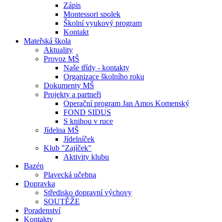
Zápis
Montessori spolek
Školní vyukový program
Kontakt
Mateřská škola
Aktuality
Provoz MŠ
Naše třídy - kontakty
Organizace školního roku
Dokumenty MŠ
Projekty a partneři
Operační program Jan Amos Komenský
FOND SIDUS
S knihou v ruce
Jídelna MŠ
Jídelníček
Klub "Zajíček"
Aktivity klubu
Bazén
Plavecká učebna
Dopravka
Středisko dopravní výchovy
SOUTĚŽE
Poradenství
Kontakty