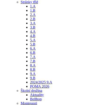
Stránky tříd
1.A
1.B
2.A
2.B
3.A
3.B
4.A
4.B
5.A
5.B
6.A
6.B
7.A
7.B
8.A
8.B
9.A
9.B
2024⁄2025 9.A
POMA 2026
Školní družina
Aktuality
Bellhop
Montessori