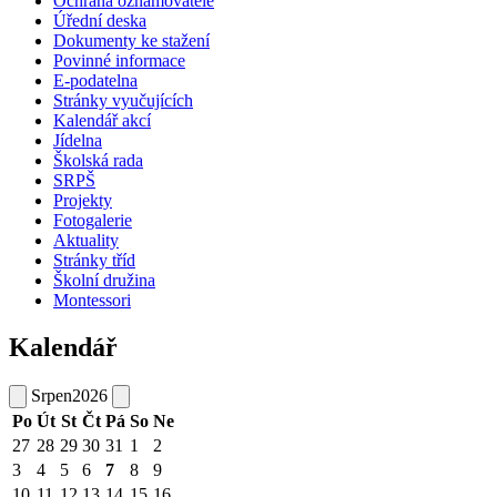
Ochrana oznamovatele
Úřední deska
Dokumenty ke stažení
Povinné informace
E-podatelna
Stránky vyučujících
Kalendář akcí
Jídelna
Školská rada
SRPŠ
Projekty
Fotogalerie
Aktuality
Stránky tříd
Školní družina
Montessori
Kalendář
Srpen
2026
Po
Út
St
Čt
Pá
So
Ne
27
28
29
30
31
1
2
3
4
5
6
7
8
9
10
11
12
13
14
15
16