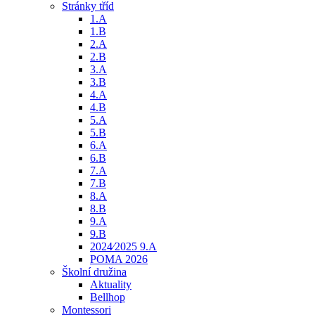
Stránky tříd
1.A
1.B
2.A
2.B
3.A
3.B
4.A
4.B
5.A
5.B
6.A
6.B
7.A
7.B
8.A
8.B
9.A
9.B
2024⁄2025 9.A
POMA 2026
Školní družina
Aktuality
Bellhop
Montessori