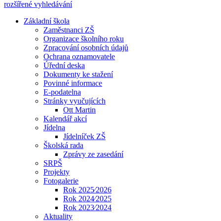
rozšířené vyhledávání
Základní škola
Zaměstnanci ZŠ
Organizace školního roku
Zpracování osobních údajů
Ochrana oznamovatele
Úřední deska
Dokumenty ke stažení
Povinné informace
E-podatelna
Stránky vyučujících
Ott Martin
Kalendář akcí
Jídelna
Jídelníček ZŠ
Školská rada
Zprávy ze zasedání
SRPŠ
Projekty
Fotogalerie
Rok 2025⁄2026
Rok 2024⁄2025
Rok 2023⁄2024
Aktuality