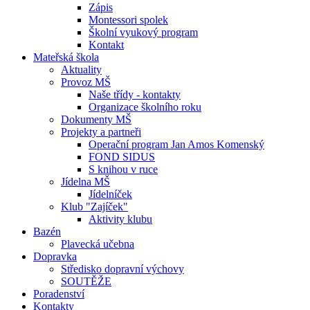
Zápis
Montessori spolek
Školní vyukový program
Kontakt
Mateřská škola
Aktuality
Provoz MŠ
Naše třídy - kontakty
Organizace školního roku
Dokumenty MŠ
Projekty a partneři
Operační program Jan Amos Komenský
FOND SIDUS
S knihou v ruce
Jídelna MŠ
Jídelníček
Klub "Zajíček"
Aktivity klubu
Bazén
Plavecká učebna
Dopravka
Středisko dopravní výchovy
SOUTĚŽE
Poradenství
Kontakty