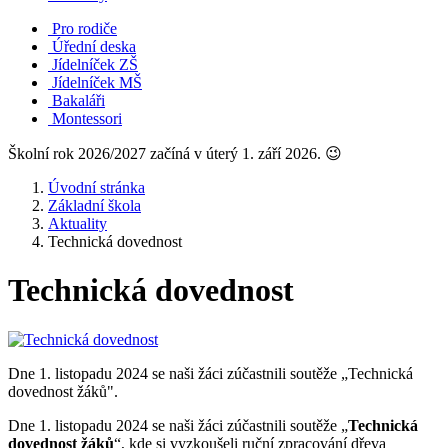
Pro rodiče
Úřední deska
Jídelníček ZŠ
Jídelníček MŠ
Bakaláři
Montessori
Školní rok 2026/2027 začíná v úterý 1. září 2026. 😉
Úvodní stránka
Základní škola
Aktuality
Technická dovednost
Technická dovednost
Dne 1. listopadu 2024 se naši žáci zúčastnili soutěže „Technická
dovednost žáků".
Dne 1. listopadu 2024 se naši žáci zúčastnili soutěže „
Technická
dovednost žáků
“, kde si vyzkoušeli ruční zpracování dřeva