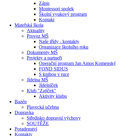
Zápis
Montessori spolek
Školní vyukový program
Kontakt
Mateřská škola
Aktuality
Provoz MŠ
Naše třídy - kontakty
Organizace školního roku
Dokumenty MŠ
Projekty a partneři
Operační program Jan Amos Komenský
FOND SIDUS
S knihou v ruce
Jídelna MŠ
Jídelníček
Klub "Zajíček"
Aktivity klubu
Bazén
Plavecká učebna
Dopravka
Středisko dopravní výchovy
SOUTĚŽE
Poradenství
Kontakty