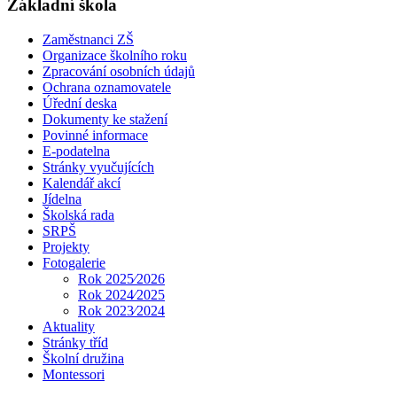
Základní škola
Zaměstnanci ZŠ
Organizace školního roku
Zpracování osobních údajů
Ochrana oznamovatele
Úřední deska
Dokumenty ke stažení
Povinné informace
E-podatelna
Stránky vyučujících
Kalendář akcí
Jídelna
Školská rada
SRPŠ
Projekty
Fotogalerie
Rok 2025⁄2026
Rok 2024⁄2025
Rok 2023⁄2024
Aktuality
Stránky tříd
Školní družina
Montessori