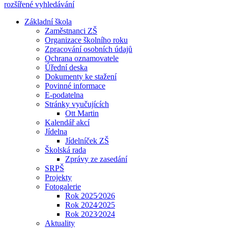
rozšířené vyhledávání
Základní škola
Zaměstnanci ZŠ
Organizace školního roku
Zpracování osobních údajů
Ochrana oznamovatele
Úřední deska
Dokumenty ke stažení
Povinné informace
E-podatelna
Stránky vyučujících
Ott Martin
Kalendář akcí
Jídelna
Jídelníček ZŠ
Školská rada
Zprávy ze zasedání
SRPŠ
Projekty
Fotogalerie
Rok 2025⁄2026
Rok 2024⁄2025
Rok 2023⁄2024
Aktuality