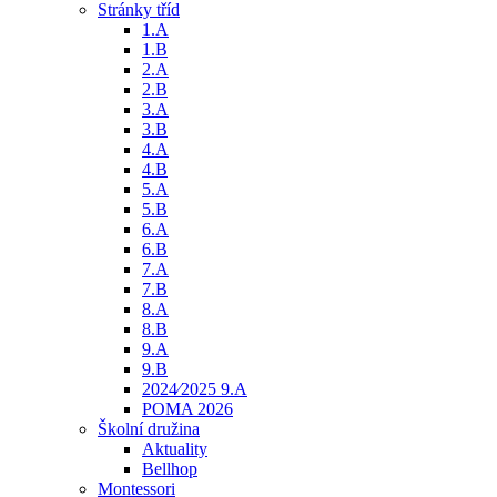
Stránky tříd
1.A
1.B
2.A
2.B
3.A
3.B
4.A
4.B
5.A
5.B
6.A
6.B
7.A
7.B
8.A
8.B
9.A
9.B
2024⁄2025 9.A
POMA 2026
Školní družina
Aktuality
Bellhop
Montessori