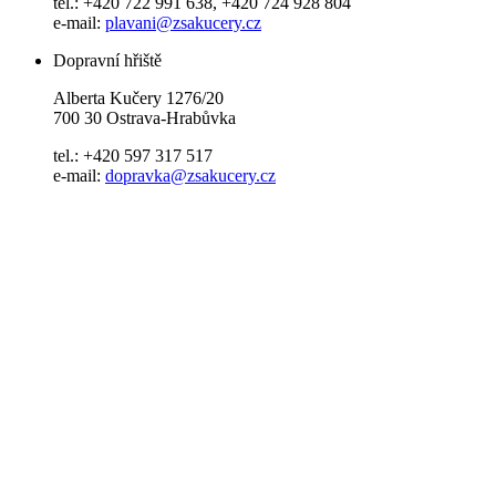
tel.: +420 722 991 638, +420 724 928 804
e-mail:
plavani@zsakucery.cz
Dopravní hřiště
Alberta Kučery 1276/20
700 30 Ostrava-Hrabůvka
tel.: +420 597 317 517
e-mail:
dopravka@zsakucery.cz