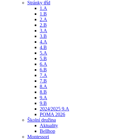
Stránky tříd
1.A
1.B
2.A
2.B
3.A
3.B
4.A
4.B
5.A
5.B
6.A
6.B
7.A
7.B
8.A
8.B
9.A
9.B
2024⁄2025 9.A
POMA 2026
Školní družina
Aktuality
Bellhop
Montessori