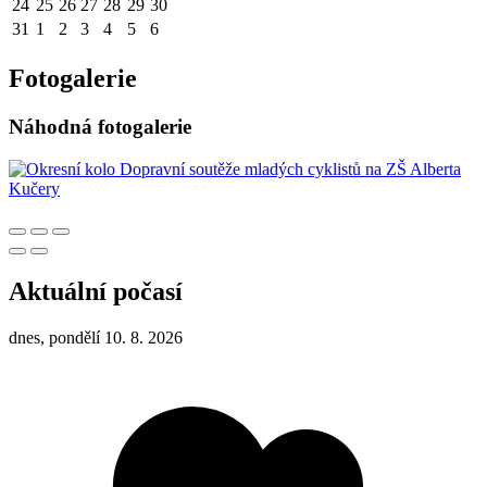
24
25
26
27
28
29
30
31
1
2
3
4
5
6
Fotogalerie
Náhodná fotogalerie
Aktuální počasí
dnes, pondělí 10. 8. 2026