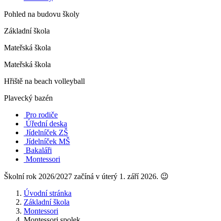
Pohled na budovu školy
Základní škola
Mateřská škola
Mateřská škola
Hřiště na beach volleyball
Plavecký bazén
Pro rodiče
Úřední deska
Jídelníček ZŠ
Jídelníček MŠ
Bakaláři
Montessori
Školní rok 2026/2027 začíná v úterý 1. září 2026. 😉
Úvodní stránka
Základní škola
Montessori
Montessori spolek