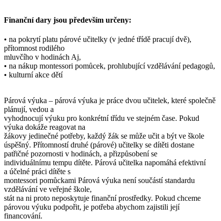
Finanční dary jsou především určeny:
• na pokrytí platu párové učitelky (v jedné třídě pracují dvě),
přítomnost rodilého
mluvčího v hodinách Aj,
• na nákup montessori pomůcek, prohlubující vzdělávání pedagogů,
• kulturní akce dětí
Párová výuka – párová výuka je práce dvou učitelek, které společně
plánují, vedou a
vyhodnocují výuku pro konkrétní třídu ve stejném čase. Pokud
výuka dokáže reagovat na
žákovy jedinečné potřeby, každý žák se může učit a být ve škole
úspěšný. Přítomností druhé (párové) učitelky se dítěti dostane
patřičné pozornosti v hodinách, a přizpůsobení se
individuálnímu tempu dítěte. Párová učitelka napomáhá efektivní
a účelné práci dítěte s
montessori pomůckami Párová výuka není součástí standardu
vzdělávání ve veřejné škole,
stát na ni proto neposkytuje finanční prostředky. Pokud chceme
párovou výuku podpořit, je potřeba abychom zajistili její
financování.