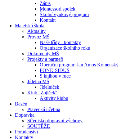
Zápis
Montessori spolek
Školní vyukový program
Kontakt
Mateřská škola
Aktuality
Provoz MŠ
Naše třídy - kontakty
Organizace školního roku
Dokumenty MŠ
Projekty a partneři
Operační program Jan Amos Komenský
FOND SIDUS
S knihou v ruce
Jídelna MŠ
Jídelníček
Klub "Zajíček"
Aktivity klubu
Bazén
Plavecká učebna
Dopravka
Středisko dopravní výchovy
SOUTĚŽE
Poradenství
Kontakty