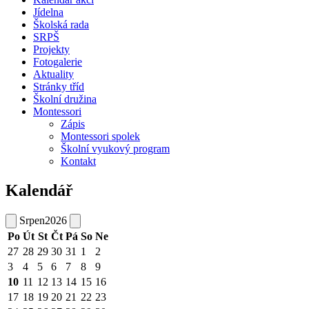
Jídelna
Školská rada
SRPŠ
Projekty
Fotogalerie
Aktuality
Stránky tříd
Školní družina
Montessori
Zápis
Montessori spolek
Školní vyukový program
Kontakt
Kalendář
Srpen
2026
Po
Út
St
Čt
Pá
So
Ne
27
28
29
30
31
1
2
3
4
5
6
7
8
9
10
11
12
13
14
15
16
17
18
19
20
21
22
23