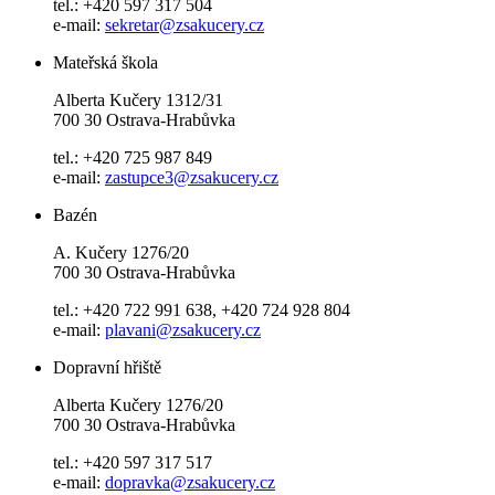
tel.: +420 597 317 504
e-mail:
sekretar@zsakucery.cz
Mateřská škola
Alberta Kučery 1312/31
700 30 Ostrava-Hrabůvka
tel.: +420 725 987 849
e-mail:
zastupce3@zsakucery.cz
Bazén
A. Kučery 1276/20
700 30 Ostrava-Hrabůvka
tel.: +420 722 991 638, +420 724 928 804
e-mail:
plavani@zsakucery.cz
Dopravní hřiště
Alberta Kučery 1276/20
700 30 Ostrava-Hrabůvka
tel.: +420 597 317 517
e-mail:
dopravka@zsakucery.cz