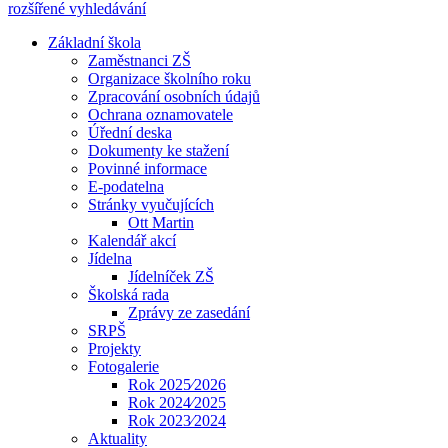
rozšířené vyhledávání
Základní škola
Zaměstnanci ZŠ
Organizace školního roku
Zpracování osobních údajů
Ochrana oznamovatele
Úřední deska
Dokumenty ke stažení
Povinné informace
E-podatelna
Stránky vyučujících
Ott Martin
Kalendář akcí
Jídelna
Jídelníček ZŠ
Školská rada
Zprávy ze zasedání
SRPŠ
Projekty
Fotogalerie
Rok 2025⁄2026
Rok 2024⁄2025
Rok 2023⁄2024
Aktuality