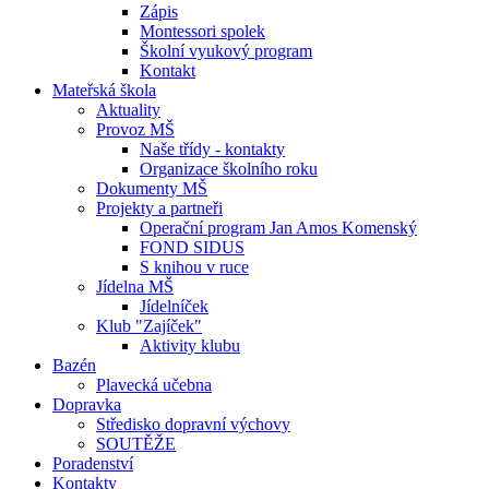
Zápis
Montessori spolek
Školní vyukový program
Kontakt
Mateřská škola
Aktuality
Provoz MŠ
Naše třídy - kontakty
Organizace školního roku
Dokumenty MŠ
Projekty a partneři
Operační program Jan Amos Komenský
FOND SIDUS
S knihou v ruce
Jídelna MŠ
Jídelníček
Klub "Zajíček"
Aktivity klubu
Bazén
Plavecká učebna
Dopravka
Středisko dopravní výchovy
SOUTĚŽE
Poradenství
Kontakty