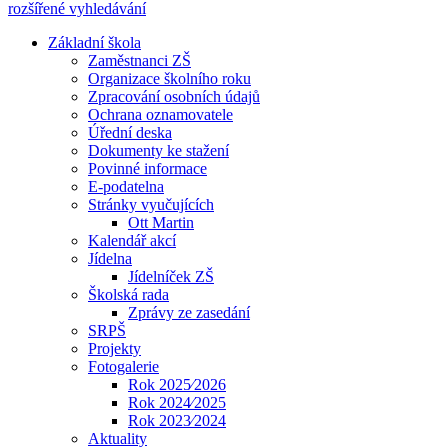
rozšířené vyhledávání
Základní škola
Zaměstnanci ZŠ
Organizace školního roku
Zpracování osobních údajů
Ochrana oznamovatele
Úřední deska
Dokumenty ke stažení
Povinné informace
E-podatelna
Stránky vyučujících
Ott Martin
Kalendář akcí
Jídelna
Jídelníček ZŠ
Školská rada
Zprávy ze zasedání
SRPŠ
Projekty
Fotogalerie
Rok 2025⁄2026
Rok 2024⁄2025
Rok 2023⁄2024
Aktuality