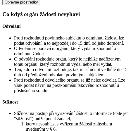
Opravné prostředky
Co když orgán žádosti nevyhoví
Odvolání
Proti rozhodnutí povinného subjektu o odmítnutí žádosti lze
podat odvolání, a to nejpozději do 15 dnů od jeho doručení.
Odvolání se podává u orgánu, který vydal rozhodnutí o
odmítnutí žádosti.
O odvolání rozhoduje orgán, který je nejblíže nadřízeným
tomu orgánu, který rozhodnutí vydal nebo měl vydat.
Ten, kdo o odvolání rozhoduje, tak musí učinit ve lhůtě do 15
dnů od předložení odvolání povinným subjektem.
Proti rozhodnutí odvolacího orgánu se již nelze odvolat. Lze
však podat návrh na přezkoumání takového rozhodnutí u
příslušného soudu.
Stížnost
Stížnost na postup při vyřizování žádosti o informace (dále jen
"stížnost") může podat žadatel,
který nesouhlasí s vyřízením žádosti způsobem
uvedeným v § 6,