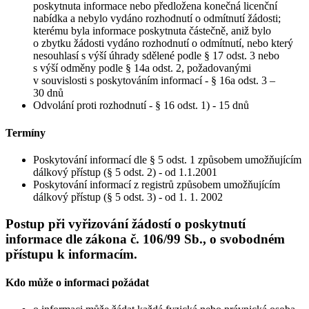
poskytnuta informace nebo předložena konečná licenční
nabídka a nebylo vydáno rozhodnutí o odmítnutí žádosti;
kterému byla informace poskytnuta částečně, aniž bylo
o zbytku žádosti vydáno rozhodnutí o odmítnutí, nebo který
nesouhlasí s výší úhrady sdělené podle § 17 odst. 3 nebo
s výší odměny podle § 14a odst. 2, požadovanými
v souvislosti s poskytováním informací - § 16a odst. 3 –
30 dnů
Odvolání proti rozhodnutí - § 16 odst. 1) - 15 dnů
Termíny
Poskytování informací dle § 5 odst. 1 způsobem umožňujícím
dálkový přístup (§ 5 odst. 2) - od 1.1.2001
Poskytování informací z registrů způsobem umožňujícím
dálkový přístup (§ 5 odst. 3) - od 1. 1. 2002
Postup při vyřizování žádostí o poskytnutí
informace dle zákona č. 106/99 Sb., o svobodném
přístupu k informacím.
Kdo může o informaci požádat