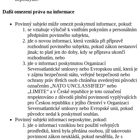
Další omezení práva na informace
Povinný subjekt může omezit poskytnutí informace, pokud:
se vztahuje výlučně k vnitřním pokynům a personálním
předpisům povinného subjektu,
jde o novou informaci, která vznikla při přípravě
rozhodnutí povinného subjektu, pokud zákon nestanoví
jinak; to platí jen do doby, kdy se příprava ukončí
rozhodnutím, nebo
jde o informaci poskytnutou Organizací
Severoatlantické smlouvy nebo Evropskou unií, která je
v zájmu bezpečnosti státu, veřejné bezpečnosti nebo
ochrany práv třetích osob chráněna uvedenými původci
označením „NATO UNCLASSIFIED“ nebo
„LIMITE“ a v České republice je toto označení
respektováno z důvodů plnění povinností vyplývajících
pro Českou republiku z jejího členství v Organizaci
Severoatlantické smlouvy nebo Evropské unii, pokud
původce nedal k poskytnutí souhlas.
Povinný subjekt informaci neposkytne, pokud:
jde o informaci vzniklou bez použití veřejných
prostředků, která byla předána osobou, jíž takovouto
povinnost zákon neukládá, pokud nesdělila, že s