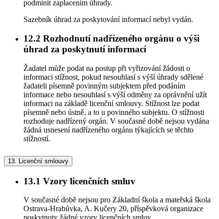
podmínit zaplacením úhrady.
Sazebník úhrad za poskytování informací nebyl vydán.
12.2
Rozhodnutí nadřízeného orgánu o výši
úhrad za poskytnutí informací
Žadatel může podat na postup při vyřizování žádosti o
informaci stížnost, pokud nesouhlasí s výší úhrady sdělené
žadateli písemně povinným subjektem před podáním
informace nebo nesouhlasí s výší odměny za oprávnění užít
informaci na základě licenční smlouvy. Stížnost lze podat
písemně nebo ústně, a to u povinného subjektu. O stížnosti
rozhoduje nadřízený orgán. V současné době nejsou vydána
žádná usnesení nadřízeného orgánu týkajících se těchto
stížností.
13.
Licenční smlouvy
13.1
Vzory licenčních smluv
V současné době nejsou pro Základní škola a mateřská škola
Ostrava-Hrabůvka, A. Kučery 20, příspěvková organizace
poskytnuty žádné vzory licenčních smluv.