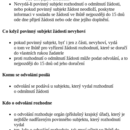
Nevydá-li povinný subjekt rozhodnutí o odmítnutí žádosti,
nebo pokud povinný subjekt žádost neodloží, poskytne
informaci v souladu se žádostí ve lhůtě nejpozději do 15 dnů
ode dne přijetí žádosti nebo ode dne jejího doplnění.
Co když povinný subjekt žádosti nevyhoví
pokud povinný subjekt, byť i jen z části, nevyhoví, vydá
o tom ve lhůtě pro vyřízení žádosti rozhodnutí, které se doručí
do vlastních rukou žadatele
proti rozhodnutí o odmítnutí žádosti může podat odvolání, a to
nejpozději do 15 dnů od jeho doručení
Komu se odvolání posílá
odvolání se podává u subjektu, který vydal rozhodnutí
o odmítnutí žádosti
Kdo o odvolání rozhodne
o odvolání rozhoduje orgán (příslušný krajský úřad), který je
nejblíže nadřízeným povinného subjektu, který rozhodnutí
vydal
ten, kdo o odvolání rozhoduje, tak musí učinit ve lhůtě do