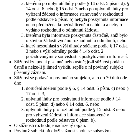
kterému po uplynutí lhůty podle § 14 odst. 5 písm. d), §
14 odst. 6 nebo § 15 odst. 3 nebo po uplynutí lhůty pro
vyřízení žádosti o informace stanovené v rozhodnutí
podle odstavce 6 písm. b) nebyla poskytnuta informace
nebo předložena konečná licenční nabídka a nebylo
vydáno rozhodnutí o odmítnutí žádosti,
kterému byla informace poskytnuta částečně, aniž bylo
o zbytku žádosti vydáno rozhodnutí o odmítnutí, nebo
který nesouhlasí s výší úhrady sdělené podle § 17 odst.
3 nebo s výší odměny podle § 14b odst. 2,
požadovanými v souvislosti s poskytováním informací.
Stížnost lze podat písemně nebo ústně; je-li stížnost podána
ústně a nelze-li ji ihned vyřídit, sepíše o ní povinný subjekt
písemný záznam.
Stížnost se podává u povinného subjektu, a to do 30 dnů ode
dne
doručení sdělení podle § 6, § 14 odst. 5 písm. c) nebo §
17 odst. 3,
uplynutí lhůty pro poskytnutí informace podle § 14
odst. 5 písm. d) nebo § 14 odst. 6, nebo
uplynutí lhůty pro rozhodnutí podle § 15 odst. 3 nebo
pro vyřízení žádosti o informace stanovené v
rozhodnutí podle odstavce 6 písm. b).
O stížnosti rozhoduje nadřízený orgán.
Povinný subjekt předloží stížnost spolu se spisovým