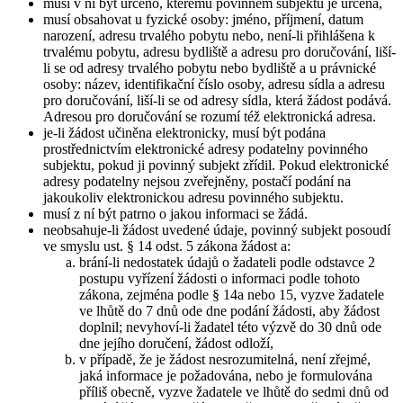
musí v ní být určeno, kterému povinném subjektu je určena,
musí obsahovat u fyzické osoby: jméno, příjmení, datum
narození, adresu trvalého pobytu nebo, není-li přihlášena k
trvalému pobytu, adresu bydliště a adresu pro doručování, liší-
li se od adresy trvalého pobytu nebo bydliště a u právnické
osoby: název, identifikační číslo osoby, adresu sídla a adresu
pro doručování, liší-li se od adresy sídla, která žádost podává.
Adresou pro doručování se rozumí též elektronická adresa.
je-li žádost učiněna elektronicky, musí být podána
prostřednictvím elektronické adresy podatelny povinného
subjektu, pokud ji povinný subjekt zřídil. Pokud elektronické
adresy podatelny nejsou zveřejněny, postačí podání na
jakoukoliv elektronickou adresu povinného subjektu.
musí z ní být patrno o jakou informaci se žádá.
neobsahuje-li žádost uvedené údaje, povinný subjekt posoudí
ve smyslu ust. § 14 odst. 5 zákona žádost a:
brání-li nedostatek údajů o žadateli podle odstavce 2
postupu vyřízení žádosti o informaci podle tohoto
zákona, zejména podle § 14a nebo 15, vyzve žadatele
ve lhůtě do 7 dnů ode dne podání žádosti, aby žádost
doplnil; nevyhoví-li žadatel této výzvě do 30 dnů ode
dne jejího doručení, žádost odloží,
v případě, že je žádost nesrozumitelná, není zřejmé,
jaká informace je požadována, nebo je formulována
příliš obecně, vyzve žadatele ve lhůtě do sedmi dnů od