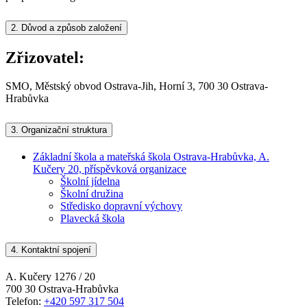
2.
Důvod a způsob založení
Zřizovatel:
SMO, Městský obvod Ostrava-Jih, Horní 3, 700 30 Ostrava-
Hrabůvka
3.
Organizační struktura
Základní škola a mateřská škola Ostrava-Hrabůvka, A.
Kučery 20, příspěvková organizace
Školní jídelna
Školní družina
Středisko dopravní výchovy
Plavecká škola
4.
Kontaktní spojení
A. Kučery 1276 / 20
700 30 Ostrava-Hrabůvka
Telefon:
+420 597 317 504