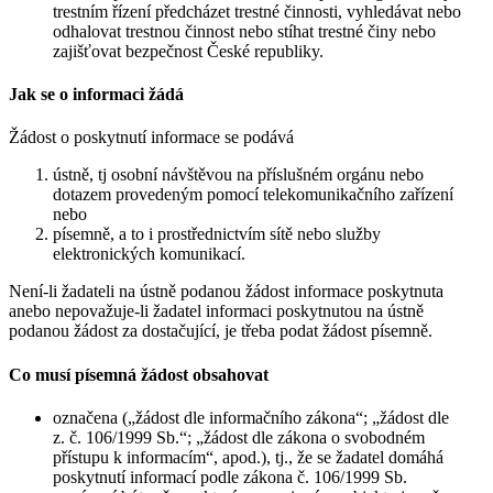
trestním řízení předcházet trestné činnosti, vyhledávat nebo
odhalovat trestnou činnost nebo stíhat trestné činy nebo
zajišťovat bezpečnost České republiky.
Jak se o informaci žádá
Žádost o poskytnutí informace se podává
ústně, tj osobní návštěvou na příslušném orgánu nebo
dotazem provedeným pomocí telekomunikačního zařízení
nebo
písemně, a to i prostřednictvím sítě nebo služby
elektronických komunikací.
Není-li žadateli na ústně podanou žádost informace poskytnuta
anebo nepovažuje-li žadatel informaci poskytnutou na ústně
podanou žádost za dostačující, je třeba podat žádost písemně.
Co musí písemná žádost obsahovat
označena („žádost dle informačního zákona“; „žádost dle
z. č. 106/1999 Sb.“; „žádost dle zákona o svobodném
přístupu k informacím“, apod.), tj., že se žadatel domáhá
poskytnutí informací podle zákona č. 106/1999 Sb.