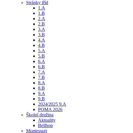
Stránky tříd
1.A
1.B
2.A
2.B
3.A
3.B
4.A
4.B
5.A
5.B
6.A
6.B
7.A
7.B
8.A
8.B
9.A
9.B
2024⁄2025 9.A
POMA 2026
Školní družina
Aktuality
Bellhop
Montessori