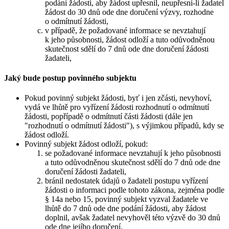
podání žádosti, aby žádost upřesnil, neupřesní-li žadatel
žádost do 30 dnů ode dne doručení výzvy, rozhodne
o odmítnutí žádosti,
v případě, že požadované informace se nevztahují
k jeho působnosti, žádost odloží a tuto odůvodněnou
skutečnost sdělí do 7 dnů ode dne doručení žádosti
žadateli,
Jaký bude postup povinného subjektu
Pokud povinný subjekt žádosti, byť i jen zčásti, nevyhoví,
vydá ve lhůtě pro vyřízení žádosti rozhodnutí o odmítnutí
žádosti, popřípadě o odmítnutí části žádosti (dále jen
"rozhodnutí o odmítnutí žádosti"), s výjimkou případů, kdy se
žádost odloží.
Povinný subjekt žádost odloží, pokud:
se požadované informace nevztahují k jeho působnosti
a tuto odůvodněnou skutečnost sdělí do 7 dnů ode dne
doručení žádosti žadateli,
bránil nedostatek údajů o žadateli postupu vyřízení
žádosti o informaci podle tohoto zákona, zejména podle
§ 14a nebo 15, povinný subjekt vyzval žadatele ve
lhůtě do 7 dnů ode dne podání žádosti, aby žádost
doplnil, avšak žadatel nevyhověl této výzvě do 30 dnů
ode dne jejího doručení.