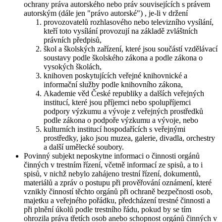
ochrany práva autorského nebo práv souvisejících s právem
autorským (dále jen "právo autorské") , je-li v držení
provozovatelů rozhlasového nebo televizního vysílání,
kteří toto vysílání provozují na základě zvláštních
právních předpisů,
škol a školských zařízení, které jsou součástí vzdělávací
soustavy podle školského zákona a podle zákona o
vysokých školách,
knihoven poskytujících veřejné knihovnické a
informační služby podle knihovního zákona,
Akademie věd České republiky a dalších veřejných
institucí, které jsou příjemci nebo spolupříjemci
podpory výzkumu a vývoje z veřejných prostředků
podle zákona o podpoře výzkumu a vývoje, nebo
kulturních institucí hospodařících s veřejnými
prostředky, jako jsou muzea, galerie, divadla, orchestry
a další umělecké soubory.
Povinný subjekt neposkytne informaci o činnosti orgánů
činných v trestním řízení, včetně informací ze spisů, a to i
spisů, v nichž nebylo zahájeno trestní řízení, dokumentů,
materiálů a zpráv o postupu při prověřování oznámení, které
vznikly činností těchto orgánů při ochraně bezpečnosti osob,
majetku a veřejného pořádku, předcházení trestné činnosti a
při plnění úkolů podle trestního řádu, pokud by se tím
ohrozila práva třetích osob anebo schopnost orgánů činných v