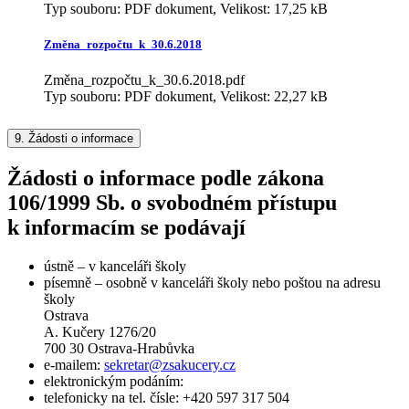
Typ souboru: PDF dokument, Velikost: 17,25 kB
Změna_rozpočtu_k_30.6.2018
Změna_rozpočtu_k_30.6.2018.pdf
Typ souboru: PDF dokument, Velikost: 22,27 kB
9.
Žádosti o informace
Žádosti o informace podle zákona
106/1999 Sb. o svobodném přístupu
k informacím se podávají
ústně – v kanceláři školy
písemně – osobně v kanceláři školy nebo poštou na adresu
školy
Ostrava
A. Kučery 1276/20
700 30 Ostrava-Hrabůvka
e-mailem:
sekretar@zsakucery.cz
elektronickým podáním:
telefonicky na tel. čísle: +420 597 317 504