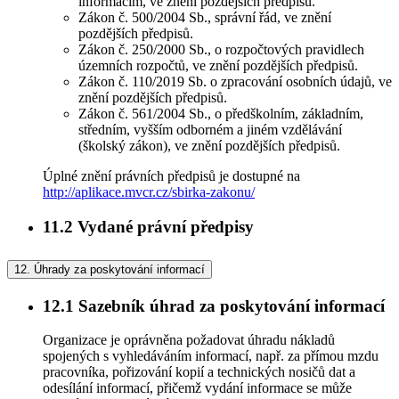
informacím, ve znění pozdějších předpisů.
Zákon č. 500/2004 Sb., správní řád, ve znění
pozdějších předpisů.
Zákon č. 250/2000 Sb., o rozpočtových pravidlech
územních rozpočtů, ve znění pozdějších předpisů.
Zákon č. 110/2019 Sb. o zpracování osobních údajů, ve
znění pozdějších předpisů.
Zákon č. 561/2004 Sb., o předškolním, základním,
středním, vyšším odborném a jiném vzdělávání
(školský zákon), ve znění pozdějších předpisů.
Úplné znění právních předpisů je dostupné na
http://aplikace.mvcr.cz/sbirka-zakonu/
11.2
Vydané právní předpisy
12.
Úhrady za poskytování informací
12.1
Sazebník úhrad za poskytování informací
Organizace je oprávněna požadovat úhradu nákladů
spojených s vyhledáváním informací, např. za přímou mzdu
pracovníka, pořizování kopií a technických nosičů dat a
odesílání informací, přičemž vydání informace se může