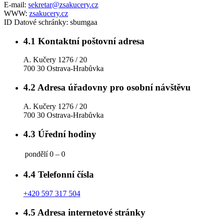
E-mail:
sekretar@zsakucery.cz
WWW:
zsakucery.cz
ID Datové schránky:
sbumgaa
4.1
Kontaktní poštovní adresa
A. Kučery 1276 / 20
700 30 Ostrava-Hrabůvka
4.2
Adresa úřadovny pro osobní návštěvu
A. Kučery 1276 / 20
700 30 Ostrava-Hrabůvka
4.3
Úřední hodiny
pondělí
0 – 0
4.4
Telefonní čísla
+420 597 317 504
4.5
Adresa internetové stránky