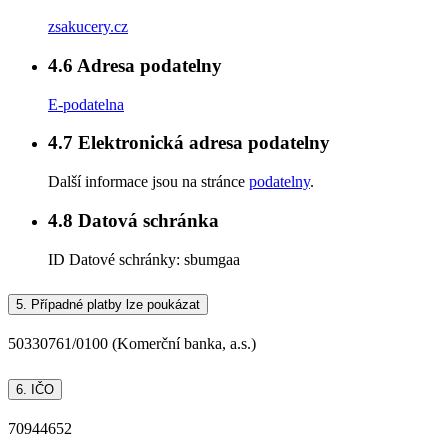
zsakucery.cz
4.6
Adresa podatelny
E-podatelna
4.7
Elektronická adresa podatelny
Další informace jsou na stránce
podatelny
.
4.8
Datová schránka
ID Datové schránky:
sbumgaa
5.
Případné platby lze poukázat
50330761/0100 (Komerční banka, a.s.)
6.
IČO
70944652