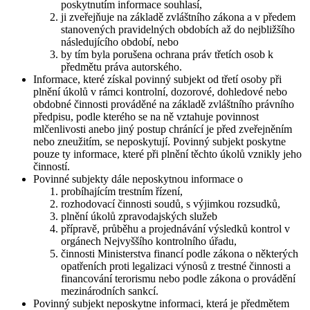
poskytnutím informace souhlasí,
ji zveřejňuje na základě zvláštního zákona a v předem
stanovených pravidelných obdobích až do nejbližšího
následujícího období, nebo
by tím byla porušena ochrana práv třetích osob k
předmětu práva autorského.
Informace, které získal povinný subjekt od třetí osoby při
plnění úkolů v rámci kontrolní, dozorové, dohledové nebo
obdobné činnosti prováděné na základě zvláštního právního
předpisu, podle kterého se na ně vztahuje povinnost
mlčenlivosti anebo jiný postup chránící je před zveřejněním
nebo zneužitím, se neposkytují. Povinný subjekt poskytne
pouze ty informace, které při plnění těchto úkolů vznikly jeho
činností.
Povinné subjekty dále neposkytnou informace o
probíhajícím trestním řízení,
rozhodovací činnosti soudů, s výjimkou rozsudků,
plnění úkolů zpravodajských služeb
přípravě, průběhu a projednávání výsledků kontrol v
orgánech Nejvyššího kontrolního úřadu,
činnosti Ministerstva financí podle zákona o některých
opatřeních proti legalizaci výnosů z trestné činnosti a
financování terorismu nebo podle zákona o provádění
mezinárodních sankcí.
Povinný subjekt neposkytne informaci, která je předmětem