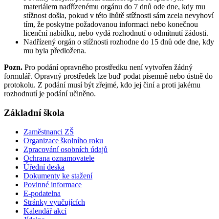
materiálem nadřízenému orgánu do 7 dnů ode dne, kdy mu
stížnost došla, pokud v této lhůtě stížnosti sám zcela nevyhoví
tím, že poskytne požadovanou informaci nebo konečnou
licenční nabídku, nebo vydá rozhodnutí o odmítnutí žádosti.
Nadřízený orgán o stížnosti rozhodne do 15 dnů ode dne, kdy
mu byla předložena.
Pozn.
Pro podání opravného prostředku není vytvořen žádný
formulář. Opravný prostředek lze buď podat písemně nebo ústně do
protokolu. Z podání musí být zřejmé, kdo jej činí a proti jakému
rozhodnutí je podání učiněno.
Základní škola
Zaměstnanci ZŠ
Organizace školního roku
Zpracování osobních údajů
Ochrana oznamovatele
Úřední deska
Dokumenty ke stažení
Povinné informace
E-podatelna
Stránky vyučujících
Kalendář akcí