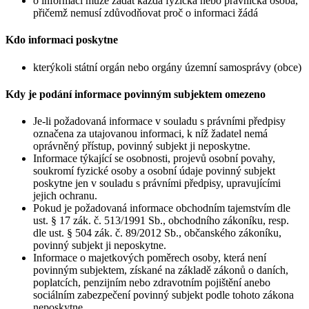
o informaci může žádat každá fyzická nebo právnická osoba,
přičemž nemusí zdůvodňovat proč o informaci žádá
Kdo informaci poskytne
kterýkoli státní orgán nebo orgány územní samosprávy (obce)
Kdy je podání informace povinným subjektem omezeno
Je-li požadovaná informace v souladu s právními předpisy
označena za utajovanou informaci, k níž žadatel nemá
oprávněný přístup, povinný subjekt ji neposkytne.
Informace týkající se osobnosti, projevů osobní povahy,
soukromí fyzické osoby a osobní údaje povinný subjekt
poskytne jen v souladu s právními předpisy, upravujícími
jejich ochranu.
Pokud je požadovaná informace obchodním tajemstvím dle
ust. § 17 zák. č. 513/1991 Sb., obchodního zákoníku, resp.
dle ust. § 504 zák. č. 89/2012 Sb., občanského zákoníku,
povinný subjekt ji neposkytne.
Informace o majetkových poměrech osoby, která není
povinným subjektem, získané na základě zákonů o daních,
poplatcích, penzijním nebo zdravotním pojištění anebo
sociálním zabezpečení povinný subjekt podle tohoto zákona
neposkytne.