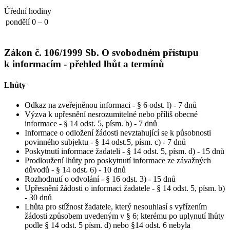
Úřední hodiny
pondělí
0 – 0
Zákon č. 106/1999 Sb. O svobodném přístupu
k informacím - přehled lhůt a termínů
Lhůty
Odkaz na zveřejněnou informaci - § 6 odst. l) - 7 dnů
Výzva k upřesnění nesrozumitelné nebo příliš obecné
informace - § 14 odst. 5, písm. b) - 7 dnů
Informace o odložení žádosti nevztahující se k působnosti
povinného subjektu - § 14 odst.5, písm. c) - 7 dnů
Poskytnutí informace žadateli - § 14 odst. 5, písm. d) - 15 dnů
Prodloužení lhůty pro poskytnutí informace ze závažných
důvodů - § 14 odst. 6) - 10 dnů
Rozhodnutí o odvolání - § 16 odst. 3) - 15 dnů
Upřesnění žádosti o informaci žadatele - § 14 odst. 5, písm. b)
- 30 dnů
Lhůta pro stížnost žadatele, který nesouhlasí s vyřízením
žádosti způsobem uvedeným v § 6; kterému po uplynutí lhůty
podle § 14 odst. 5 písm. d) nebo §14 odst. 6 nebyla