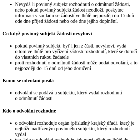
Nevydá-li povinný subjekt rozhodnutí o odmítnutí žádosti,
nebo pokud povinný subjekt žádost neodloží, poskytne
informaci v souladu se žádostí ve lhůtě nejpozději do 15 dnů
ode dne přijetí žádosti nebo ode dne jejího doplnění.
Co když povinný subjekt žádosti nevyhoví
pokud povinný subjekt, byť i jen z části, nevyhoví, vydá
o tom ve lhůtě pro vyřízení žádosti rozhodnutí, které se doručí
do vlastních rukou žadatele
proti rozhodnutí o odmítnutí žádosti může podat odvolání, a to
nejpozději do 15 dnů od jeho doručení
Komu se odvolání posílá
odvolání se podává u subjektu, který vydal rozhodnutí
o odmítnutí žádosti
Kdo o odvolání rozhodne
o odvolání rozhoduje orgán (příslušný krajský úřad), který je
nejblíže nadřízeným povinného subjektu, který rozhodnutí
vydal
ten, kdo o odvolání rozhoduje, tak musí učinit ve lhůtě do