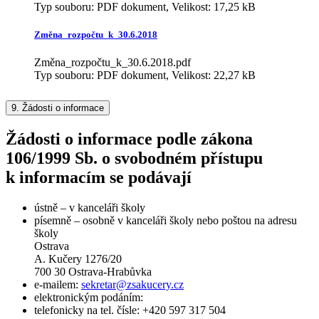
Typ souboru: PDF dokument, Velikost: 17,25 kB
Změna_rozpočtu_k_30.6.2018
Změna_rozpočtu_k_30.6.2018.pdf
Typ souboru: PDF dokument, Velikost: 22,27 kB
9.
Žádosti o informace
Žádosti o informace podle zákona
106/1999 Sb. o svobodném přístupu
k informacím se podávají
ústně – v kanceláři školy
písemně – osobně v kanceláři školy nebo poštou na adresu
školy
Ostrava
A. Kučery 1276/20
700 30 Ostrava-Hrabůvka
e-mailem:
sekretar@zsakucery.cz
elektronickým podáním:
telefonicky na tel. čísle: +420 597 317 504