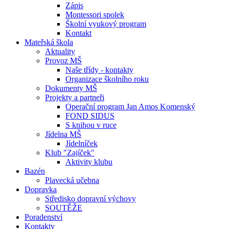
Zápis
Montessori spolek
Školní vyukový program
Kontakt
Mateřská škola
Aktuality
Provoz MŠ
Naše třídy - kontakty
Organizace školního roku
Dokumenty MŠ
Projekty a partneři
Operační program Jan Amos Komenský
FOND SIDUS
S knihou v ruce
Jídelna MŠ
Jídelníček
Klub "Zajíček"
Aktivity klubu
Bazén
Plavecká učebna
Dopravka
Středisko dopravní výchovy
SOUTĚŽE
Poradenství
Kontakty