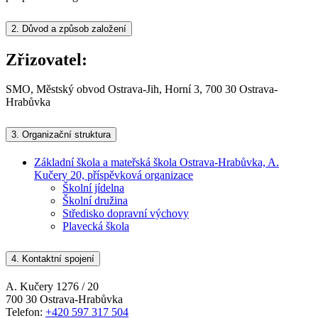
2.
Důvod a způsob založení
Zřizovatel:
SMO, Městský obvod Ostrava-Jih, Horní 3, 700 30 Ostrava-
Hrabůvka
3.
Organizační struktura
Základní škola a mateřská škola Ostrava-Hrabůvka, A.
Kučery 20, příspěvková organizace
Školní jídelna
Školní družina
Středisko dopravní výchovy
Plavecká škola
4.
Kontaktní spojení
A. Kučery 1276 / 20
700 30 Ostrava-Hrabůvka
Telefon:
+420 597 317 504