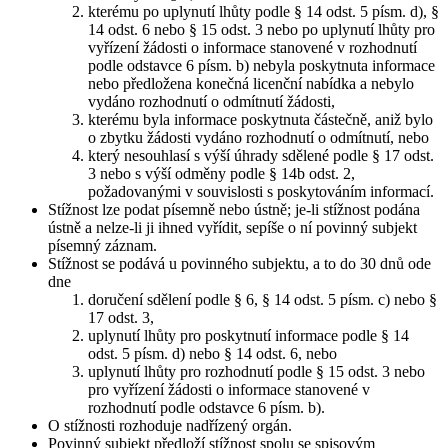
kterému po uplynutí lhůty podle § 14 odst. 5 písm. d), §
14 odst. 6 nebo § 15 odst. 3 nebo po uplynutí lhůty pro
vyřízení žádosti o informace stanovené v rozhodnutí
podle odstavce 6 písm. b) nebyla poskytnuta informace
nebo předložena konečná licenční nabídka a nebylo
vydáno rozhodnutí o odmítnutí žádosti,
kterému byla informace poskytnuta částečně, aniž bylo
o zbytku žádosti vydáno rozhodnutí o odmítnutí, nebo
který nesouhlasí s výší úhrady sdělené podle § 17 odst.
3 nebo s výší odměny podle § 14b odst. 2,
požadovanými v souvislosti s poskytováním informací.
Stížnost lze podat písemně nebo ústně; je-li stížnost podána
ústně a nelze-li ji ihned vyřídit, sepíše o ní povinný subjekt
písemný záznam.
Stížnost se podává u povinného subjektu, a to do 30 dnů ode
dne
doručení sdělení podle § 6, § 14 odst. 5 písm. c) nebo §
17 odst. 3,
uplynutí lhůty pro poskytnutí informace podle § 14
odst. 5 písm. d) nebo § 14 odst. 6, nebo
uplynutí lhůty pro rozhodnutí podle § 15 odst. 3 nebo
pro vyřízení žádosti o informace stanovené v
rozhodnutí podle odstavce 6 písm. b).
O stížnosti rozhoduje nadřízený orgán.
Povinný subjekt předloží stížnost spolu se spisovým