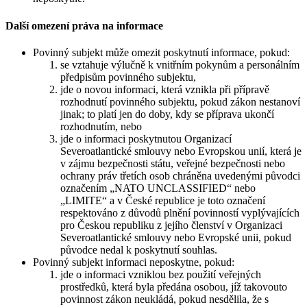
Další omezení práva na informace
Povinný subjekt může omezit poskytnutí informace, pokud:
se vztahuje výlučně k vnitřním pokynům a personálním
předpisům povinného subjektu,
jde o novou informaci, která vznikla při přípravě
rozhodnutí povinného subjektu, pokud zákon nestanoví
jinak; to platí jen do doby, kdy se příprava ukončí
rozhodnutím, nebo
jde o informaci poskytnutou Organizací
Severoatlantické smlouvy nebo Evropskou unií, která je
v zájmu bezpečnosti státu, veřejné bezpečnosti nebo
ochrany práv třetích osob chráněna uvedenými původci
označením „NATO UNCLASSIFIED“ nebo
„LIMITE“ a v České republice je toto označení
respektováno z důvodů plnění povinností vyplývajících
pro Českou republiku z jejího členství v Organizaci
Severoatlantické smlouvy nebo Evropské unii, pokud
původce nedal k poskytnutí souhlas.
Povinný subjekt informaci neposkytne, pokud:
jde o informaci vzniklou bez použití veřejných
prostředků, která byla předána osobou, jíž takovouto
povinnost zákon neukládá, pokud nesdělila, že s