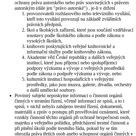
ochrany práva autorského nebo práv souvisejících s právem
autorským (dále jen "právo autorské") , je-li v držení
provozovatelů rozhlasového nebo televizního vysílání,
kteří toto vysílání provozují na základě zvláštních
právních předpisů,
škol a školských zařízení, které jsou součástí vzdělávací
soustavy podle školského zákona a podle zákona o
vysokých školách,
knihoven poskytujících veřejné knihovnické a
informační služby podle knihovního zákona,
Akademie věd České republiky a dalších veřejných
institucí, které jsou příjemci nebo spolupříjemci
podpory výzkumu a vývoje z veřejných prostředků
podle zákona o podpoře výzkumu a vývoje, nebo
kulturních institucí hospodařících s veřejnými
prostředky, jako jsou muzea, galerie, divadla, orchestry
a další umělecké soubory.
Povinný subjekt neposkytne informaci o činnosti orgánů
činných v trestním řízení, včetně informací ze spisů, a to i
spisů, v nichž nebylo zahájeno trestní řízení, dokumentů,
materiálů a zpráv o postupu při prověřování oznámení, které
vznikly činností těchto orgánů při ochraně bezpečnosti osob,
majetku a veřejného pořádku, předcházení trestné činnosti a
při plnění úkolů podle trestního řádu, pokud by se tím
ohrozila práva třetích osob anebo schopnost orgánů činných v