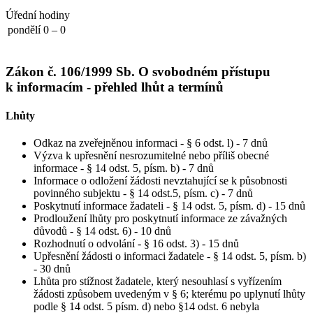
Úřední hodiny
pondělí
0 – 0
Zákon č. 106/1999 Sb. O svobodném přístupu
k informacím - přehled lhůt a termínů
Lhůty
Odkaz na zveřejněnou informaci - § 6 odst. l) - 7 dnů
Výzva k upřesnění nesrozumitelné nebo příliš obecné
informace - § 14 odst. 5, písm. b) - 7 dnů
Informace o odložení žádosti nevztahující se k působnosti
povinného subjektu - § 14 odst.5, písm. c) - 7 dnů
Poskytnutí informace žadateli - § 14 odst. 5, písm. d) - 15 dnů
Prodloužení lhůty pro poskytnutí informace ze závažných
důvodů - § 14 odst. 6) - 10 dnů
Rozhodnutí o odvolání - § 16 odst. 3) - 15 dnů
Upřesnění žádosti o informaci žadatele - § 14 odst. 5, písm. b)
- 30 dnů
Lhůta pro stížnost žadatele, který nesouhlasí s vyřízením
žádosti způsobem uvedeným v § 6; kterému po uplynutí lhůty
podle § 14 odst. 5 písm. d) nebo §14 odst. 6 nebyla