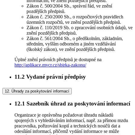
informacím, ve znění pozdějších předpisů.
Zákon č. 500/2004 Sb., správní řád, ve znění
pozdějších předpisů.
Zákon č. 250/2000 Sb., o rozpočtových pravidlech
územních rozpočtů, ve znění pozdějších předpisů.
Zákon č. 110/2019 Sb. o zpracování osobních údajů, ve
znění pozdějších předpisů.
Zákon č. 561/2004 Sb., o předškolním, základním,
středním, vyšším odborném a jiném vzdělávání
(školský zákon), ve znění pozdějších předpisů.
Úplné znění právních předpisů je dostupné na
http://aplikace.mvcr.cz/sbirka-zakonu/
11.2
Vydané právní předpisy
12.
Úhrady za poskytování informací
12.1
Sazebník úhrad za poskytování informací
Organizace je oprávněna požadovat úhradu nákladů
spojených s vyhledáváním informací, např. za přímou mzdu
pracovníka, pořizování kopií a technických nosičů dat a
odesílání informací, přičemž vydání informace se může