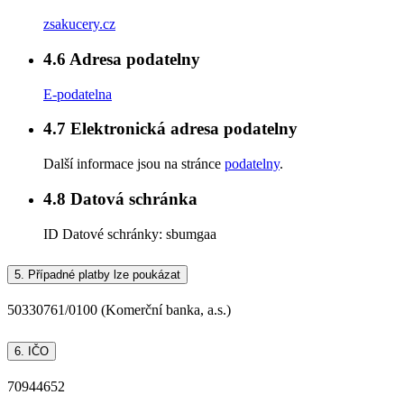
zsakucery.cz
4.6
Adresa podatelny
E-podatelna
4.7
Elektronická adresa podatelny
Další informace jsou na stránce
podatelny
.
4.8
Datová schránka
ID Datové schránky:
sbumgaa
5.
Případné platby lze poukázat
50330761/0100 (Komerční banka, a.s.)
6.
IČO
70944652