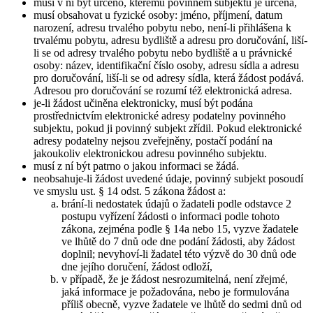
musí v ní být určeno, kterému povinném subjektu je určena,
musí obsahovat u fyzické osoby: jméno, příjmení, datum
narození, adresu trvalého pobytu nebo, není-li přihlášena k
trvalému pobytu, adresu bydliště a adresu pro doručování, liší-
li se od adresy trvalého pobytu nebo bydliště a u právnické
osoby: název, identifikační číslo osoby, adresu sídla a adresu
pro doručování, liší-li se od adresy sídla, která žádost podává.
Adresou pro doručování se rozumí též elektronická adresa.
je-li žádost učiněna elektronicky, musí být podána
prostřednictvím elektronické adresy podatelny povinného
subjektu, pokud ji povinný subjekt zřídil. Pokud elektronické
adresy podatelny nejsou zveřejněny, postačí podání na
jakoukoliv elektronickou adresu povinného subjektu.
musí z ní být patrno o jakou informaci se žádá.
neobsahuje-li žádost uvedené údaje, povinný subjekt posoudí
ve smyslu ust. § 14 odst. 5 zákona žádost a:
brání-li nedostatek údajů o žadateli podle odstavce 2
postupu vyřízení žádosti o informaci podle tohoto
zákona, zejména podle § 14a nebo 15, vyzve žadatele
ve lhůtě do 7 dnů ode dne podání žádosti, aby žádost
doplnil; nevyhoví-li žadatel této výzvě do 30 dnů ode
dne jejího doručení, žádost odloží,
v případě, že je žádost nesrozumitelná, není zřejmé,
jaká informace je požadována, nebo je formulována
příliš obecně, vyzve žadatele ve lhůtě do sedmi dnů od