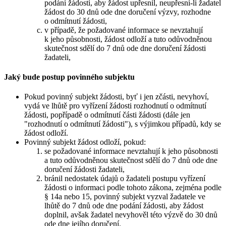
podání žádosti, aby žádost upřesnil, neupřesní-li žadatel
žádost do 30 dnů ode dne doručení výzvy, rozhodne
o odmítnutí žádosti,
v případě, že požadované informace se nevztahují
k jeho působnosti, žádost odloží a tuto odůvodněnou
skutečnost sdělí do 7 dnů ode dne doručení žádosti
žadateli,
Jaký bude postup povinného subjektu
Pokud povinný subjekt žádosti, byť i jen zčásti, nevyhoví,
vydá ve lhůtě pro vyřízení žádosti rozhodnutí o odmítnutí
žádosti, popřípadě o odmítnutí části žádosti (dále jen
"rozhodnutí o odmítnutí žádosti"), s výjimkou případů, kdy se
žádost odloží.
Povinný subjekt žádost odloží, pokud:
se požadované informace nevztahují k jeho působnosti
a tuto odůvodněnou skutečnost sdělí do 7 dnů ode dne
doručení žádosti žadateli,
bránil nedostatek údajů o žadateli postupu vyřízení
žádosti o informaci podle tohoto zákona, zejména podle
§ 14a nebo 15, povinný subjekt vyzval žadatele ve
lhůtě do 7 dnů ode dne podání žádosti, aby žádost
doplnil, avšak žadatel nevyhověl této výzvě do 30 dnů
ode dne jejího doručení.