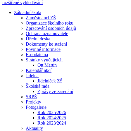
rozšířené vyhledávání
Základní škola
Zaměstnanci ZŠ
Organizace školního roku
Zpracování osobních údajů
Ochrana oznamovatele
Úřední deska
Dokumenty ke stažení
Povinné informace
E-podatelna
Stránky vyučujících
Ott Martin
Kalendář akcí
Jídelna
Jídelníček ZŠ
Školská rada
Zprávy ze zasedání
SRPŠ
Projekty
Fotogalerie
Rok 2025⁄2026
Rok 2024⁄2025
Rok 2023⁄2024
Aktuality