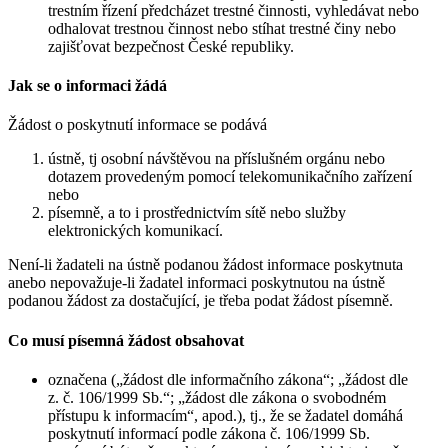
trestním řízení předcházet trestné činnosti, vyhledávat nebo
odhalovat trestnou činnost nebo stíhat trestné činy nebo
zajišťovat bezpečnost České republiky.
Jak se o informaci žádá
Žádost o poskytnutí informace se podává
ústně, tj osobní návštěvou na příslušném orgánu nebo
dotazem provedeným pomocí telekomunikačního zařízení
nebo
písemně, a to i prostřednictvím sítě nebo služby
elektronických komunikací.
Není-li žadateli na ústně podanou žádost informace poskytnuta
anebo nepovažuje-li žadatel informaci poskytnutou na ústně
podanou žádost za dostačující, je třeba podat žádost písemně.
Co musí písemná žádost obsahovat
označena („žádost dle informačního zákona“; „žádost dle
z. č. 106/1999 Sb.“; „žádost dle zákona o svobodném
přístupu k informacím“, apod.), tj., že se žadatel domáhá
poskytnutí informací podle zákona č. 106/1999 Sb.