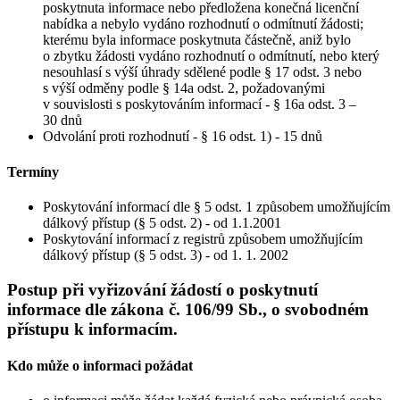
poskytnuta informace nebo předložena konečná licenční
nabídka a nebylo vydáno rozhodnutí o odmítnutí žádosti;
kterému byla informace poskytnuta částečně, aniž bylo
o zbytku žádosti vydáno rozhodnutí o odmítnutí, nebo který
nesouhlasí s výší úhrady sdělené podle § 17 odst. 3 nebo
s výší odměny podle § 14a odst. 2, požadovanými
v souvislosti s poskytováním informací - § 16a odst. 3 –
30 dnů
Odvolání proti rozhodnutí - § 16 odst. 1) - 15 dnů
Termíny
Poskytování informací dle § 5 odst. 1 způsobem umožňujícím
dálkový přístup (§ 5 odst. 2) - od 1.1.2001
Poskytování informací z registrů způsobem umožňujícím
dálkový přístup (§ 5 odst. 3) - od 1. 1. 2002
Postup při vyřizování žádostí o poskytnutí
informace dle zákona č. 106/99 Sb., o svobodném
přístupu k informacím.
Kdo může o informaci požádat