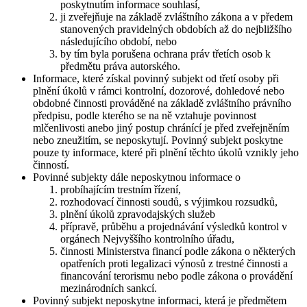
poskytnutím informace souhlasí,
ji zveřejňuje na základě zvláštního zákona a v předem
stanovených pravidelných obdobích až do nejbližšího
následujícího období, nebo
by tím byla porušena ochrana práv třetích osob k
předmětu práva autorského.
Informace, které získal povinný subjekt od třetí osoby při
plnění úkolů v rámci kontrolní, dozorové, dohledové nebo
obdobné činnosti prováděné na základě zvláštního právního
předpisu, podle kterého se na ně vztahuje povinnost
mlčenlivosti anebo jiný postup chránící je před zveřejněním
nebo zneužitím, se neposkytují. Povinný subjekt poskytne
pouze ty informace, které při plnění těchto úkolů vznikly jeho
činností.
Povinné subjekty dále neposkytnou informace o
probíhajícím trestním řízení,
rozhodovací činnosti soudů, s výjimkou rozsudků,
plnění úkolů zpravodajských služeb
přípravě, průběhu a projednávání výsledků kontrol v
orgánech Nejvyššího kontrolního úřadu,
činnosti Ministerstva financí podle zákona o některých
opatřeních proti legalizaci výnosů z trestné činnosti a
financování terorismu nebo podle zákona o provádění
mezinárodních sankcí.
Povinný subjekt neposkytne informaci, která je předmětem