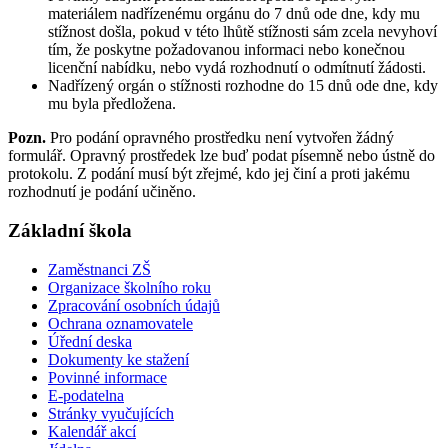
materiálem nadřízenému orgánu do 7 dnů ode dne, kdy mu
stížnost došla, pokud v této lhůtě stížnosti sám zcela nevyhoví
tím, že poskytne požadovanou informaci nebo konečnou
licenční nabídku, nebo vydá rozhodnutí o odmítnutí žádosti.
Nadřízený orgán o stížnosti rozhodne do 15 dnů ode dne, kdy
mu byla předložena.
Pozn.
Pro podání opravného prostředku není vytvořen žádný
formulář. Opravný prostředek lze buď podat písemně nebo ústně do
protokolu. Z podání musí být zřejmé, kdo jej činí a proti jakému
rozhodnutí je podání učiněno.
Základní škola
Zaměstnanci ZŠ
Organizace školního roku
Zpracování osobních údajů
Ochrana oznamovatele
Úřední deska
Dokumenty ke stažení
Povinné informace
E-podatelna
Stránky vyučujících
Kalendář akcí