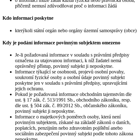
o informaci může žádat každá fyzická nebo právnická osoba,
přičemž nemusí zdůvodňovat proč o informaci žádá
Kdo informaci poskytne
kterýkoli státní orgán nebo orgány územní samosprávy (obce)
Kdy je podání informace povinným subjektem omezeno
Je-li požadovaná informace v souladu s právními předpisy
označena za utajovanou informaci, k níž žadatel nemá
oprávněný přístup, povinný subjekt ji neposkytne.
Informace týkající se osobnosti, projevů osobní povahy,
soukromí fyzické osoby a osobní údaje povinný subjekt
poskytne jen v souladu s právními předpisy, upravujícími
jejich ochranu.
Pokud je požadovaná informace obchodním tajemstvím dle
ust. § 17 zák. č. 513/1991 Sb., obchodního zákoníku, resp.
dle ust. § 504 zák. č. 89/2012 Sb., občanského zákoníku,
povinný subjekt ji neposkytne.
Informace o majetkových poměrech osoby, která není
povinným subjektem, získané na základě zákonů o daních,
poplatcích, penzijním nebo zdravotním pojištění anebo
sociálním zabezpečení povinný subjekt podle tohoto zákona
neposkytne.