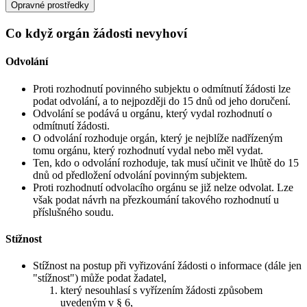
Opravné prostředky
Co když orgán žádosti nevyhoví
Odvolání
Proti rozhodnutí povinného subjektu o odmítnutí žádosti lze
podat odvolání, a to nejpozději do 15 dnů od jeho doručení.
Odvolání se podává u orgánu, který vydal rozhodnutí o
odmítnutí žádosti.
O odvolání rozhoduje orgán, který je nejblíže nadřízeným
tomu orgánu, který rozhodnutí vydal nebo měl vydat.
Ten, kdo o odvolání rozhoduje, tak musí učinit ve lhůtě do 15
dnů od předložení odvolání povinným subjektem.
Proti rozhodnutí odvolacího orgánu se již nelze odvolat. Lze
však podat návrh na přezkoumání takového rozhodnutí u
příslušného soudu.
Stížnost
Stížnost na postup při vyřizování žádosti o informace (dále jen
"stížnost") může podat žadatel,
který nesouhlasí s vyřízením žádosti způsobem
uvedeným v § 6,