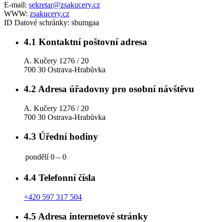
E-mail:
sekretar@zsakucery.cz
WWW:
zsakucery.cz
ID Datové schránky:
sbumgaa
4.1
Kontaktní poštovní adresa
A. Kučery 1276 / 20
700 30 Ostrava-Hrabůvka
4.2
Adresa úřadovny pro osobní návštěvu
A. Kučery 1276 / 20
700 30 Ostrava-Hrabůvka
4.3
Úřední hodiny
pondělí
0 – 0
4.4
Telefonní čísla
+420 597 317 504
4.5
Adresa internetové stránky