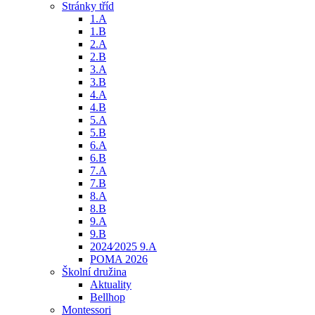
Stránky tříd
1.A
1.B
2.A
2.B
3.A
3.B
4.A
4.B
5.A
5.B
6.A
6.B
7.A
7.B
8.A
8.B
9.A
9.B
2024⁄2025 9.A
POMA 2026
Školní družina
Aktuality
Bellhop
Montessori