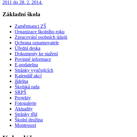
2011 do 28. 2. 2014.
Základní škola
Zaměstnanci ZŠ
Organizace školního roku
Zpracování osobních údajů
Ochrana oznamovatele
Úřední deska
Dokumenty ke stažení
Povinné informace
E-podatelna
Stránky vyučujících
Kalendář akcí
Jídelna
Školská rada
SRPŠ
Projekty
Fotogalerie
Aktuality
Stránky tříd
Školní družina
Montessori