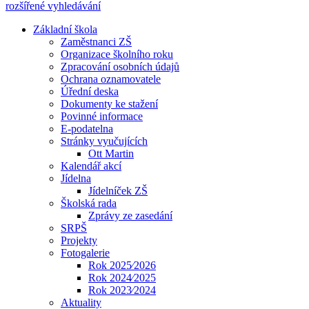
rozšířené vyhledávání
Základní škola
Zaměstnanci ZŠ
Organizace školního roku
Zpracování osobních údajů
Ochrana oznamovatele
Úřední deska
Dokumenty ke stažení
Povinné informace
E-podatelna
Stránky vyučujících
Ott Martin
Kalendář akcí
Jídelna
Jídelníček ZŠ
Školská rada
Zprávy ze zasedání
SRPŠ
Projekty
Fotogalerie
Rok 2025⁄2026
Rok 2024⁄2025
Rok 2023⁄2024
Aktuality