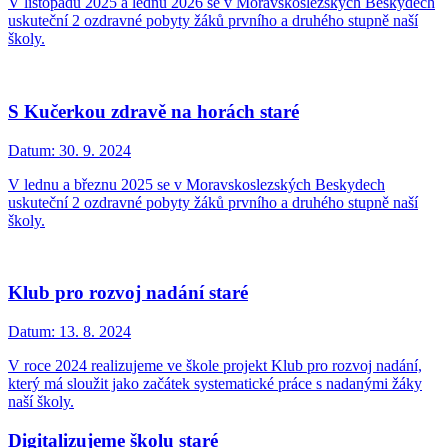
V listopadu 2025 a lednu 2026 se v Moravskoslezských Beskydech
uskuteční 2 ozdravné pobyty žáků prvního a druhého stupně naší
školy.
S Kučerkou zdravě na horách staré
Datum:
30. 9. 2024
V lednu a březnu 2025 se v Moravskoslezských Beskydech
uskuteční 2 ozdravné pobyty žáků prvního a druhého stupně naší
školy.
Klub pro rozvoj nadání staré
Datum:
13. 8. 2024
V roce 2024 realizujeme ve škole projekt Klub pro rozvoj nadání,
který má sloužit jako začátek systematické práce s nadanými žáky
naší školy.
Digitalizujeme školu staré