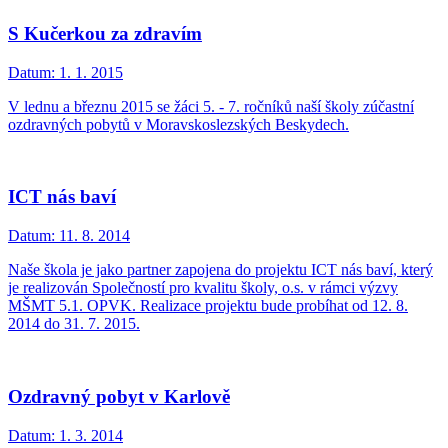
S Kučerkou za zdravím
Datum:
1. 1. 2015
V lednu a březnu 2015 se žáci 5. - 7. ročníků naší školy zúčastní
ozdravných pobytů v Moravskoslezských Beskydech.
ICT nás baví
Datum:
11. 8. 2014
Naše škola je jako partner zapojena do projektu ICT nás baví, který
je realizován Společností pro kvalitu školy, o.s. v rámci výzvy
MŠMT 5.1. OPVK. Realizace projektu bude probíhat od 12. 8.
2014 do 31. 7. 2015.
Ozdravný pobyt v Karlově
Datum:
1. 3. 2014