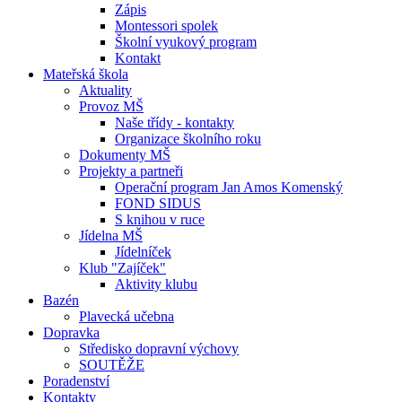
Zápis
Montessori spolek
Školní vyukový program
Kontakt
Mateřská škola
Aktuality
Provoz MŠ
Naše třídy - kontakty
Organizace školního roku
Dokumenty MŠ
Projekty a partneři
Operační program Jan Amos Komenský
FOND SIDUS
S knihou v ruce
Jídelna MŠ
Jídelníček
Klub "Zajíček"
Aktivity klubu
Bazén
Plavecká učebna
Dopravka
Středisko dopravní výchovy
SOUTĚŽE
Poradenství
Kontakty