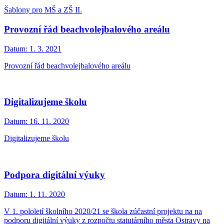
Šablony pro MŠ a ZŠ II.
Provozní řád beachvolejbalového areálu
Datum:
1. 3. 2021
Provozní řád beachvolejbalového areálu
Digitalizujeme školu
Datum:
16. 11. 2020
Digitalizujeme školu
Podpora digitální výuky
Datum:
1. 11. 2020
V 1. pololetí školního 2020/21 se škola zúčastní projektu na na
podporu digitální výuky z rozpočtu statutárního města Ostravy na