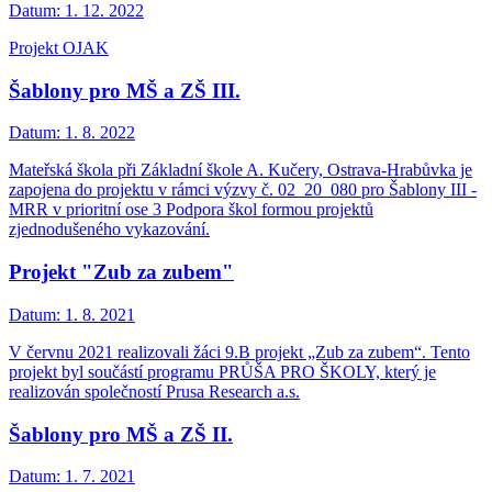
Datum:
1. 12. 2022
Projekt OJAK
Šablony pro MŠ a ZŠ III.
Datum:
1. 8. 2022
Mateřská škola při Základní škole A. Kučery, Ostrava-Hrabůvka je
zapojena do projektu v rámci výzvy č. 02_20_080 pro Šablony III -
MRR v prioritní ose 3 Podpora škol formou projektů
zjednodušeného vykazování.
Projekt "Zub za zubem"
Datum:
1. 8. 2021
V červnu 2021 realizovali žáci 9.B projekt „Zub za zubem“. Tento
projekt byl součástí programu PRŮŠA PRO ŠKOLY, který je
realizován společností Prusa Research a.s.
Šablony pro MŠ a ZŠ II.
Datum:
1. 7. 2021