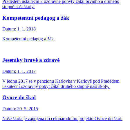
Pradědem uskuteční 2 ozdravné pobyty žáků prvního a druhého
stupně naší školy.
Kompetentní pedagog a žák
Datum:
1. 1. 2018
Kompetentní pedagog a žák
Jeseníky hravě a zdravě
Datum:
1. 1. 2017
V lednu 2017 se v penzionu Karlovka v Karlově pod Pradědem
uskuteční ozdravný pobyt žáků druhého stupně naší školy.
Ovoce do škol
Datum:
20. 5. 2015
Naše škola je zapojena do celonárodního projektu Ovoce do škol.