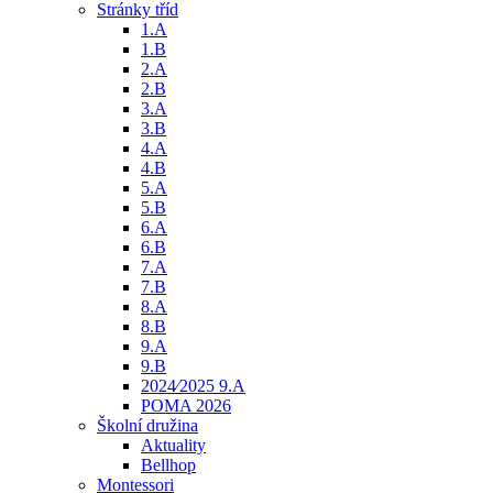
Stránky tříd
1.A
1.B
2.A
2.B
3.A
3.B
4.A
4.B
5.A
5.B
6.A
6.B
7.A
7.B
8.A
8.B
9.A
9.B
2024⁄2025 9.A
POMA 2026
Školní družina
Aktuality
Bellhop
Montessori