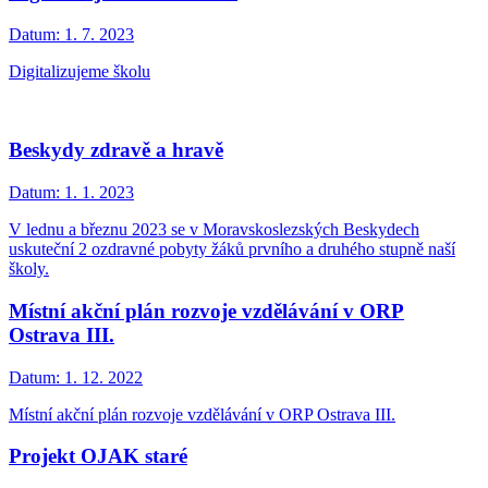
Datum:
1. 7. 2023
Digitalizujeme školu
Beskydy zdravě a hravě
Datum:
1. 1. 2023
V lednu a březnu 2023 se v Moravskoslezských Beskydech
uskuteční 2 ozdravné pobyty žáků prvního a druhého stupně naší
školy.
Místní akční plán rozvoje vzdělávání v ORP
Ostrava III.
Datum:
1. 12. 2022
Místní akční plán rozvoje vzdělávání v ORP Ostrava III.
Projekt OJAK staré