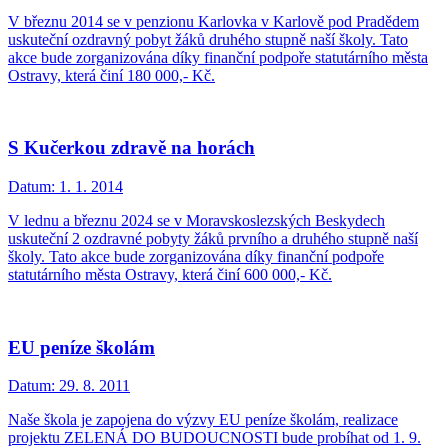
V březnu 2014 se v penzionu Karlovka v Karlově pod Pradědem
uskuteční ozdravný pobyt žáků druhého stupně naší školy. Tato
akce bude zorganizována díky finanční podpoře statutárního města
Ostravy, která činí 180 000,- Kč.
S Kučerkou zdravě na horách
Datum:
1. 1. 2014
V lednu a březnu 2024 se v Moravskoslezských Beskydech
uskuteční 2 ozdravné pobyty žáků prvního a druhého stupně naší
školy. Tato akce bude zorganizována díky finanční podpoře
statutárního města Ostravy, která činí 600 000,- Kč.
EU peníze školám
Datum:
29. 8. 2011
Naše škola je zapojena do výzvy EU peníze školám, realizace
projektu ZELENÁ DO BUDOUCNOSTI bude probíhat od 1. 9.