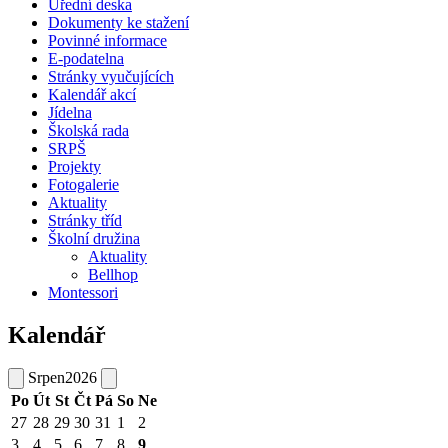
Úřední deska
Dokumenty ke stažení
Povinné informace
E-podatelna
Stránky vyučujících
Kalendář akcí
Jídelna
Školská rada
SRPŠ
Projekty
Fotogalerie
Aktuality
Stránky tříd
Školní družina
Aktuality
Bellhop
Montessori
Kalendář
Srpen
2026
Po
Út
St
Čt
Pá
So
Ne
27
28
29
30
31
1
2
3
4
5
6
7
8
9