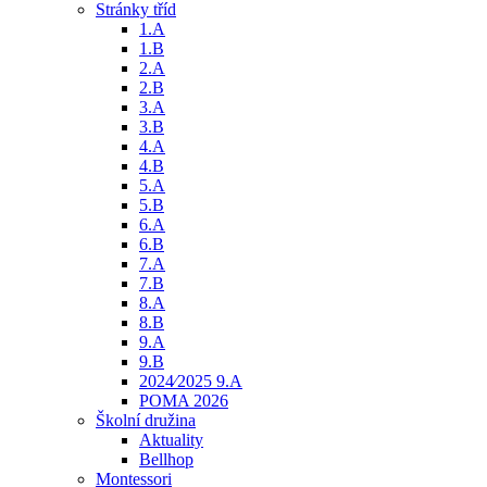
Stránky tříd
1.A
1.B
2.A
2.B
3.A
3.B
4.A
4.B
5.A
5.B
6.A
6.B
7.A
7.B
8.A
8.B
9.A
9.B
2024⁄2025 9.A
POMA 2026
Školní družina
Aktuality
Bellhop
Montessori