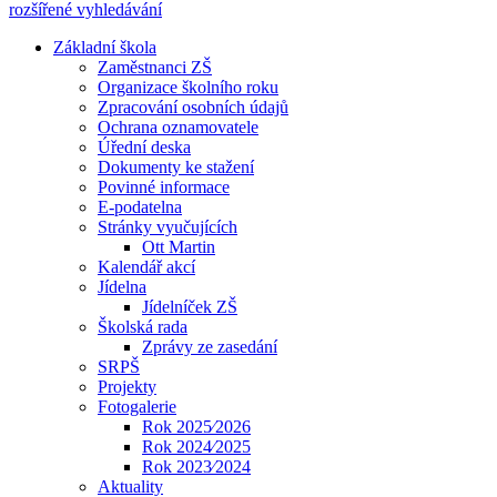
rozšířené vyhledávání
Základní škola
Zaměstnanci ZŠ
Organizace školního roku
Zpracování osobních údajů
Ochrana oznamovatele
Úřední deska
Dokumenty ke stažení
Povinné informace
E-podatelna
Stránky vyučujících
Ott Martin
Kalendář akcí
Jídelna
Jídelníček ZŠ
Školská rada
Zprávy ze zasedání
SRPŠ
Projekty
Fotogalerie
Rok 2025⁄2026
Rok 2024⁄2025
Rok 2023⁄2024
Aktuality