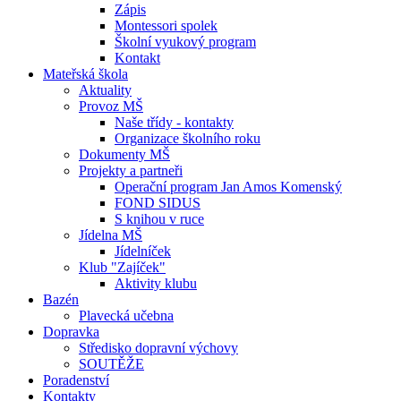
Zápis
Montessori spolek
Školní vyukový program
Kontakt
Mateřská škola
Aktuality
Provoz MŠ
Naše třídy - kontakty
Organizace školního roku
Dokumenty MŠ
Projekty a partneři
Operační program Jan Amos Komenský
FOND SIDUS
S knihou v ruce
Jídelna MŠ
Jídelníček
Klub "Zajíček"
Aktivity klubu
Bazén
Plavecká učebna
Dopravka
Středisko dopravní výchovy
SOUTĚŽE
Poradenství
Kontakty