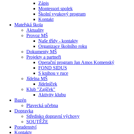
Zápis
Montessori spolek
Školní vyukový program
Kontakt
Mateřská škola
Aktuality
Provoz MŠ
Naše třídy - kontakty
Organizace školního roku
Dokumenty MŠ
Projekty a partneři
Operační program Jan Amos Komenský
FOND SIDUS
S knihou v ruce
Jídelna MŠ
Jídelníček
Klub "Zajíček"
Aktivity klubu
Bazén
Plavecká učebna
Dopravka
Středisko dopravní výchovy
SOUTĚŽE
Poradenství
Kontakty