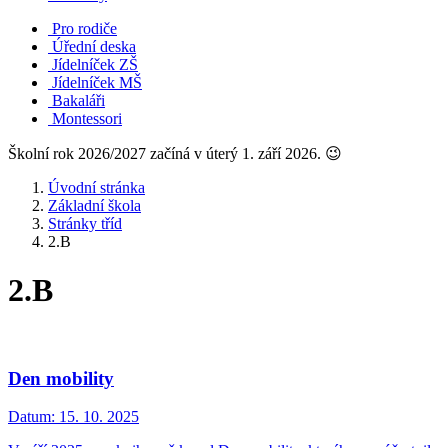
Pro rodiče
Úřední deska
Jídelníček ZŠ
Jídelníček MŠ
Bakaláři
Montessori
Školní rok 2026/2027 začíná v úterý 1. září 2026. 😉
Úvodní stránka
Základní škola
Stránky tříd
2.B
2.B
Den mobility
Datum:
15. 10. 2025