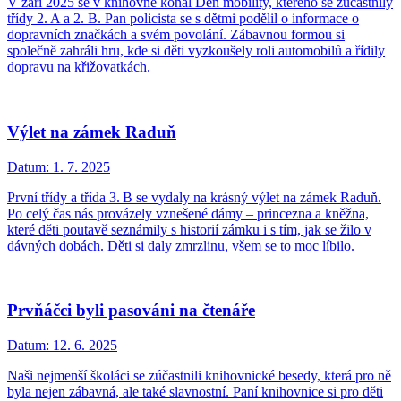
V září 2025 se v knihovně konal Den mobility, kterého se zúčastnily
třídy 2. A a 2. B. Pan policista se s dětmi podělil o informace o
dopravních značkách a svém povolání. Zábavnou formou si
společně zahráli hru, kde si děti vyzkoušely roli automobilů a řídily
dopravu na křižovatkách.
Výlet na zámek Raduň
Datum:
1. 7. 2025
První třídy a třída 3. B se vydaly na krásný výlet na zámek Raduň.
Po celý čas nás provázely vznešené dámy – princezna a kněžna,
které děti poutavě seznámily s historií zámku i s tím, jak se žilo v
dávných dobách. Děti si daly zmrzlinu, všem se to moc líbilo.
Prvňáčci byli pasováni na čtenáře
Datum:
12. 6. 2025
Naši nejmenší školáci se zúčastnili knihovnické besedy, která pro ně
byla nejen zábavná, ale také slavnostní. Paní knihovnice si pro děti