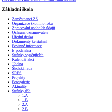
Základní škola
Zaměstnanci ZŠ
Organizace školního roku
Zpracování osobních údajů
Ochrana oznamovatele
Úřední deska
Dokumenty ke stažení
Povinné informace
E-podatelna
Stránky vyučujících
Kalendář akcí
Jídelna
Školská rada
SRPŠ
Projekty
Fotogalerie
Aktuality
Stránky tříd
1.A
1.B
2.A
2.B