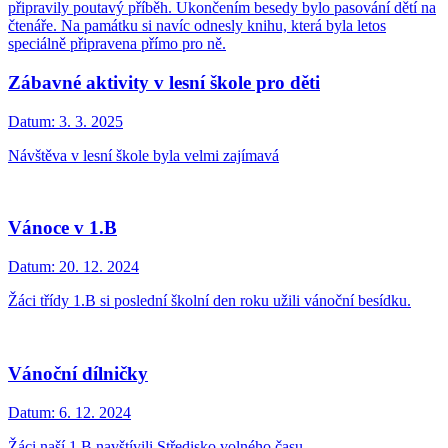
připravily poutavý příběh. Ukončením besedy bylo pasování dětí na
čtenáře. Na památku si navíc odnesly knihu, která byla letos
speciálně připravena přímo pro ně.
Zábavné aktivity v lesní škole pro děti
Datum:
3. 3. 2025
Návštěva v lesní škole byla velmi zajímavá
Vánoce v 1.B
Datum:
20. 12. 2024
Žáci třídy 1.B si poslední školní den roku užili vánoční besídku.
Vánoční dílničky
Datum:
6. 12. 2024
Žáci naší 1.B navštívili Středisko volného času