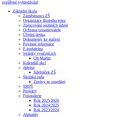
rozšířené vyhledávání
Základní škola
Zaměstnanci ZŠ
Organizace školního roku
Zpracování osobních údajů
Ochrana oznamovatele
Úřední deska
Dokumenty ke stažení
Povinné informace
E-podatelna
Stránky vyučujících
Ott Martin
Kalendář akcí
Jídelna
Jídelníček ZŠ
Školská rada
Zprávy ze zasedání
SRPŠ
Projekty
Fotogalerie
Rok 2025⁄2026
Rok 2024⁄2025
Rok 2023⁄2024
Aktuality