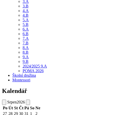
3.A
3.B
4.A
4.B
5.A
5.B
6.A
6.B
7.A
7.B
8.A
8.B
9.A
9.B
2024⁄2025 9.A
POMA 2026
Školní družina
Montessori
Kalendář
Srpen
2026
Po
Út
St
Čt
Pá
So
Ne
27
28
29
30
31
1
2