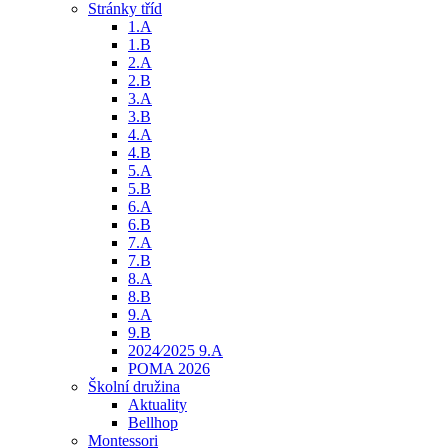
Stránky tříd
1.A
1.B
2.A
2.B
3.A
3.B
4.A
4.B
5.A
5.B
6.A
6.B
7.A
7.B
8.A
8.B
9.A
9.B
2024⁄2025 9.A
POMA 2026
Školní družina
Aktuality
Bellhop
Montessori