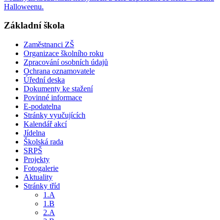
Halloweenu.
Základní škola
Zaměstnanci ZŠ
Organizace školního roku
Zpracování osobních údajů
Ochrana oznamovatele
Úřední deska
Dokumenty ke stažení
Povinné informace
E-podatelna
Stránky vyučujících
Kalendář akcí
Jídelna
Školská rada
SRPŠ
Projekty
Fotogalerie
Aktuality
Stránky tříd
1.A
1.B
2.A