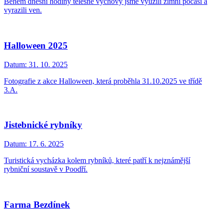
Během dnešní hodiny tělesné výchovy jsme využili zimní počasí a
vyrazili ven.
Halloween 2025
Datum:
31. 10. 2025
Fotografie z akce Halloween, která proběhla 31.10.2025 ve třídě
3.A.
Jistebnické rybníky
Datum:
17. 6. 2025
Turistická vycházka kolem rybníků, které patří k nejznámější
rybniční soustavě v Poodří.
Farma Bezdínek