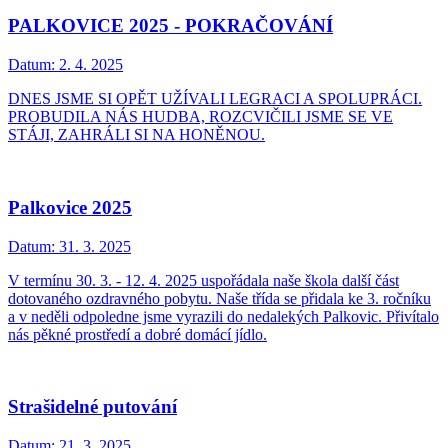
PALKOVICE 2025 - POKRAČOVÁNÍ
Datum:
2. 4. 2025
DNES JSME SI OPĚT UŽÍVALI LEGRACI A SPOLUPRÁCI.
PROBUDILA NÁS HUDBA, ROZCVIČILI JSME SE VE
STÁJI, ZAHRÁLI SI NA HONĚNOU.
Palkovice 2025
Datum:
31. 3. 2025
V termínu 30. 3. - 12. 4. 2025 uspořádala naše škola další část
dotovaného ozdravného pobytu. Naše třída se přidala ke 3. ročníku
a v neděli odpoledne jsme vyrazili do nedalekých Palkovic. Přivítalo
nás pěkné prostředí a dobré domácí jídlo.
Strašidelné putování
Datum:
21. 3. 2025