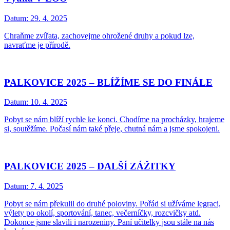
Datum:
29. 4. 2025
Chraňme zvířata, zachovejme ohrožené druhy a pokud lze,
navraťme je přírodě.
PALKOVICE 2025 – BLÍŽÍME SE DO FINÁLE
Datum:
10. 4. 2025
Pobyt se nám blíží rychle ke konci. Chodíme na procházky, hrajeme
si, soutěžíme. Počasí nám také přeje, chutná nám a jsme spokojeni.
PALKOVICE 2025 – DALŠÍ ZÁŽITKY
Datum:
7. 4. 2025
Pobyt se nám překulil do druhé poloviny. Pořád si užíváme legraci,
výlety po okolí, sportování, tanec, večerníčky, rozcvičky atd.
Dokonce jsme slavili i narozeniny. Paní učitelky jsou stále na nás