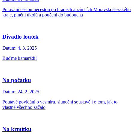
Putování cestou necestou po hradech a zámcích Moravskoslezského
kraje, plnění úkolů a poučení do budoucna
Divadlo loutek
Datum:
4. 3. 2025
Buďme kamarádi!
Na počátku
Datum:
24. 2. 2025
Poutavé povídání o vesmíru, sluneční soustavě i o tom, jak to
vlastně všechno začalo
Na krmítku