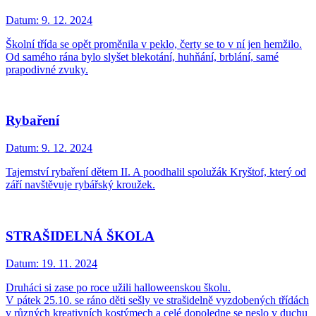
Datum:
9. 12. 2024
Školní třída se opět proměnila v peklo, čerty se to v ní jen hemžilo.
Od samého rána bylo slyšet blekotání, huhňání, brblání, samé
prapodivné zvuky.
Rybaření
Datum:
9. 12. 2024
Tajemství rybaření dětem II. A poodhalil spolužák Kryštof, který od
září navštěvuje rybářský kroužek.
STRAŠIDELNÁ ŠKOLA
Datum:
19. 11. 2024
Druháci si zase po roce užili halloweenskou školu.
V pátek 25.10. se ráno děti sešly ve strašidelně vyzdobených třídách
v různých kreativních kostýmech a celé dopoledne se neslo v duchu