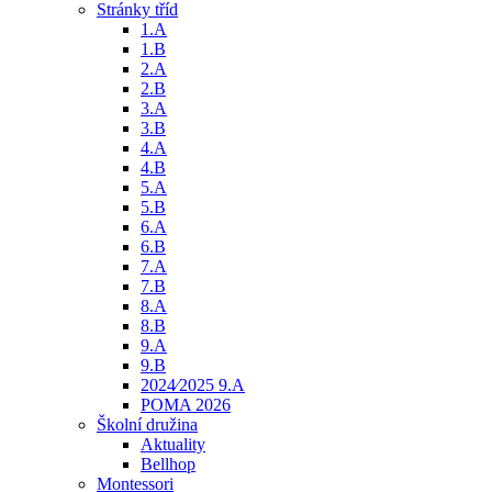
Stránky tříd
1.A
1.B
2.A
2.B
3.A
3.B
4.A
4.B
5.A
5.B
6.A
6.B
7.A
7.B
8.A
8.B
9.A
9.B
2024⁄2025 9.A
POMA 2026
Školní družina
Aktuality
Bellhop
Montessori