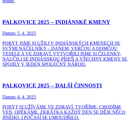
hodné.
PALKOVICE 2025 – INDIÁNSKÉ KMENY
Datum:
5. 4. 2025
POBYT JSME SI UŽILI V INDIÁNSKÝCH KMENECH SE
SVÝMI NÁČELNÍKY – DANEM, VERČOU A DOMČOU
VESELE A VE ZDRAVÍ. VYTVOŘILI JSME SI ČELENKY,
NAUČILI SE INDIÁNSKOU PÍSEŇ A VŠECHNY KMENY SE
SPOJILY V JEDEN SPOLEČNÝ NÁROD.
PALKOVICE 2025 – DALŠÍ ČINNOSTI
Datum:
4. 4. 2025
POBYT SI UŽÍVÁME VE ZDRAVÍ, TVOŘÍME, CHODÍME
VEN, OPÉKÁME. ZKRÁTKA KAŽDÝ DEN SE DĚJE NĚCO
JINÉHO. I POČASÍ SE UMOUDŘILO.