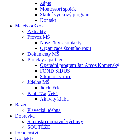
Zápis
Montessori spolek
Školní vyukový program
Kontakt
Mateřská škola
Aktuality
Provoz MŠ
Naše třídy - kontakty
Organizace školního roku
Dokumenty MŠ
Projekty a partneři
Operační program Jan Amos Komenský
FOND SIDUS
S knihou v ruce
Jídelna MŠ
Jídelníček
Klub "Zajíček"
Aktivity klubu
Bazén
Plavecká učebna
Dopravka
Středisko dopravní výchovy
SOUTĚŽE
Poradenství
Kontakty