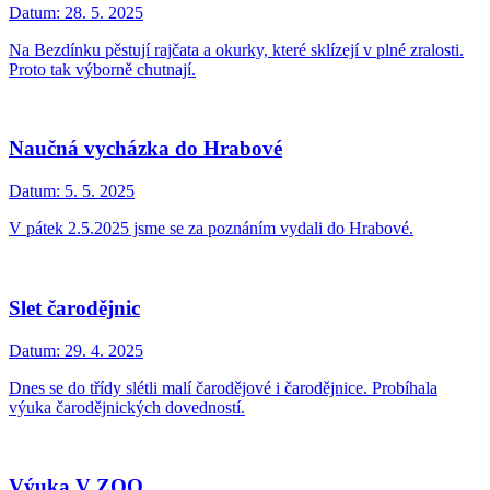
Datum:
28. 5. 2025
Na Bezdínku pěstují rajčata a okurky, které sklízejí v plné zralosti.
Proto tak výborně chutnají.
Naučná vycházka do Hrabové
Datum:
5. 5. 2025
V pátek 2.5.2025 jsme se za poznáním vydali do Hrabové.
Slet čarodějnic
Datum:
29. 4. 2025
Dnes se do třídy slétli malí čarodějové i čarodějnice. Probíhala
výuka čarodějnických dovedností.
Výuka V ZOO