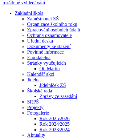
rozšířené vyhledávání
Základní škola
Zaměstnanci ZŠ
Organizace školního roku
Zpracování osobních údajů
Ochrana oznamovatele
Úřední deska
Dokumenty ke stažení
Povinné informace
E-podatelna
Stránky vyučujících
Ott Martin
Kalendář akcí
Jídelna
Jídelníček ZŠ
Školská rada
Zprávy ze zasedání
SRPŠ
Projekty
Fotogalerie
Rok 2025⁄2026
Rok 2024⁄2025
Rok 2023⁄2024
Aktuality