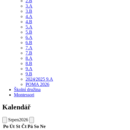
2.B
3.A
3.B
4.A
4.B
5.A
5.B
6.A
6.B
7.A
7.B
8.A
8.B
9.A
9.B
2024⁄2025 9.A
POMA 2026
Školní družina
Montessori
Kalendář
Srpen
2026
Po
Út
St
Čt
Pá
So
Ne