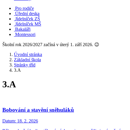
Pro rodiče
Úřední deska
Jídelníček ZŠ
Jídelníček MŠ
Bakaláři
Montessori
Školní rok 2026/2027 začíná v úterý 1. září 2026. 😉
Úvodní stránka
Základní škola
Stránky tříd
3.A
3.A
Bobování a stavění sněhuláků
Datum:
18. 2. 2026