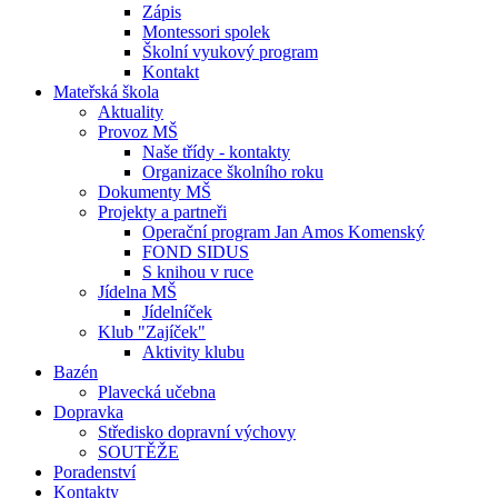
Zápis
Montessori spolek
Školní vyukový program
Kontakt
Mateřská škola
Aktuality
Provoz MŠ
Naše třídy - kontakty
Organizace školního roku
Dokumenty MŠ
Projekty a partneři
Operační program Jan Amos Komenský
FOND SIDUS
S knihou v ruce
Jídelna MŠ
Jídelníček
Klub "Zajíček"
Aktivity klubu
Bazén
Plavecká učebna
Dopravka
Středisko dopravní výchovy
SOUTĚŽE
Poradenství
Kontakty