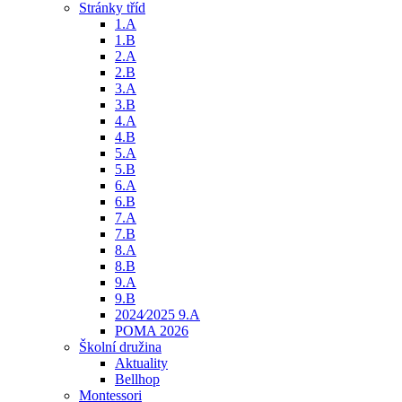
Stránky tříd
1.A
1.B
2.A
2.B
3.A
3.B
4.A
4.B
5.A
5.B
6.A
6.B
7.A
7.B
8.A
8.B
9.A
9.B
2024⁄2025 9.A
POMA 2026
Školní družina
Aktuality
Bellhop
Montessori