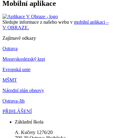
Mobilní aplikace
Sledujte informace z našeho webu v
mobilní aplikaci –
V OBRAZE.
Zajímavé odkazy
Ostrava
Moravskoslezský kraj
Evropská unie
MŠMT
Národní plán obnovy
Ostrava-Jih
PŘIHLÁŠENÍ
Základní škola
A. Kučery 1276/20
700 30 Ostrava-Hrabůvka