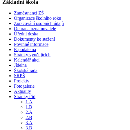
Základní škola
Zaměstnanci ZŠ
Organizace školního roku
Zpracování osobních údajů
Ochrana oznamovatele
Úřední deska
Dokumenty ke stažení
Povinné informace
E-podatelna
Stránky vyučujících
Kalendář akcí
Jídelna
Školská rada
SRPŠ
Projekty
Fotogalerie
Aktuality
Stránky tříd
1.A
1.B
2.A
2.B
3.A
3.B