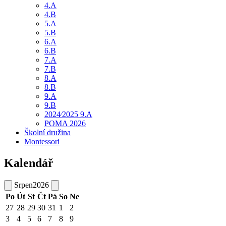
4.A
4.B
5.A
5.B
6.A
6.B
7.A
7.B
8.A
8.B
9.A
9.B
2024⁄2025 9.A
POMA 2026
Školní družina
Montessori
Kalendář
Srpen
2026
Po
Út
St
Čt
Pá
So
Ne
27
28
29
30
31
1
2
3
4
5
6
7
8
9