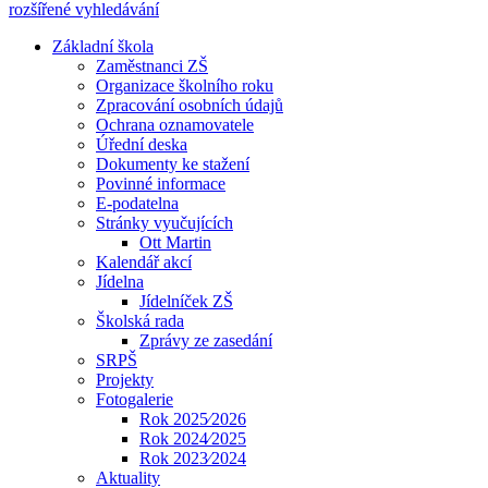
rozšířené vyhledávání
Základní škola
Zaměstnanci ZŠ
Organizace školního roku
Zpracování osobních údajů
Ochrana oznamovatele
Úřední deska
Dokumenty ke stažení
Povinné informace
E-podatelna
Stránky vyučujících
Ott Martin
Kalendář akcí
Jídelna
Jídelníček ZŠ
Školská rada
Zprávy ze zasedání
SRPŠ
Projekty
Fotogalerie
Rok 2025⁄2026
Rok 2024⁄2025
Rok 2023⁄2024
Aktuality