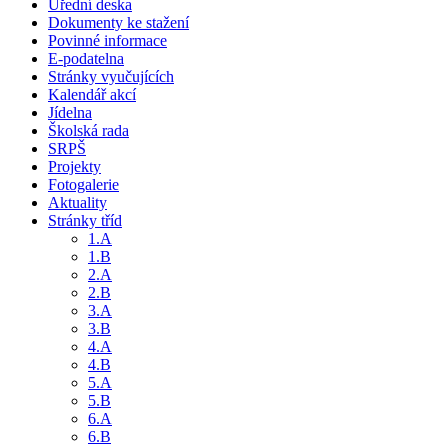
Úřední deska
Dokumenty ke stažení
Povinné informace
E-podatelna
Stránky vyučujících
Kalendář akcí
Jídelna
Školská rada
SRPŠ
Projekty
Fotogalerie
Aktuality
Stránky tříd
1.A
1.B
2.A
2.B
3.A
3.B
4.A
4.B
5.A
5.B
6.A
6.B