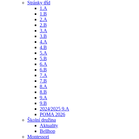
Stránky tříd
1.A
1.B
2.A
2.B
3.A
3.B
4.A
4.B
5.A
5.B
6.A
6.B
7.A
7.B
8.A
8.B
9.A
9.B
2024⁄2025 9.A
POMA 2026
Školní družina
Aktuality
Bellhop
Montessori