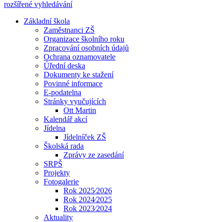
rozšířené vyhledávání
Základní škola
Zaměstnanci ZŠ
Organizace školního roku
Zpracování osobních údajů
Ochrana oznamovatele
Úřední deska
Dokumenty ke stažení
Povinné informace
E-podatelna
Stránky vyučujících
Ott Martin
Kalendář akcí
Jídelna
Jídelníček ZŠ
Školská rada
Zprávy ze zasedání
SRPŠ
Projekty
Fotogalerie
Rok 2025⁄2026
Rok 2024⁄2025
Rok 2023⁄2024
Aktuality