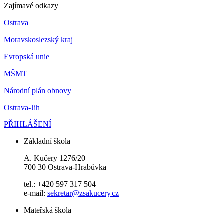
Zajímavé odkazy
Ostrava
Moravskoslezský kraj
Evropská unie
MŠMT
Národní plán obnovy
Ostrava-Jih
PŘIHLÁŠENÍ
Základní škola
A. Kučery 1276/20
700 30 Ostrava-Hrabůvka
tel.: +420 597 317 504
e-mail:
sekretar@zsakucery.cz
Mateřská škola