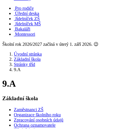
Pro rodiče
Úřední deska
Jídelníček ZŠ
Jídelníček MŠ
Bakaláři
Montessori
Školní rok 2026/2027 začíná v úterý 1. září 2026. 😉
Úvodní stránka
Základní škola
Stránky tříd
9.A
9.A
Základní škola
Zaměstnanci ZŠ
Organizace školního roku
Zpracování osobních údajů
Ochrana oznamovatele