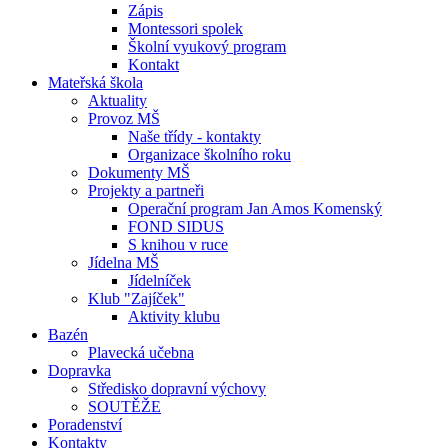
Zápis
Montessori spolek
Školní vyukový program
Kontakt
Mateřská škola
Aktuality
Provoz MŠ
Naše třídy - kontakty
Organizace školního roku
Dokumenty MŠ
Projekty a partneři
Operační program Jan Amos Komenský
FOND SIDUS
S knihou v ruce
Jídelna MŠ
Jídelníček
Klub "Zajíček"
Aktivity klubu
Bazén
Plavecká učebna
Dopravka
Středisko dopravní výchovy
SOUTĚŽE
Poradenství
Kontakty