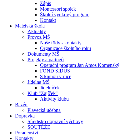
Zápis
Montessori spolek
Školní vyukový program
Kontakt
Mateřská škola
Aktuality
Provoz MŠ
Naše třídy - kontakty
Organizace školního roku
Dokumenty MŠ
Projekty a partneři
Operační program Jan Amos Komenský
FOND SIDUS
S knihou v ruce
Jídelna MŠ
Jídelníček
Klub "Zajíček"
Aktivity klubu
Bazén
Plavecká učebna
Dopravka
Středisko dopravní výchovy
SOUTĚŽE
Poradenství
Kontakty