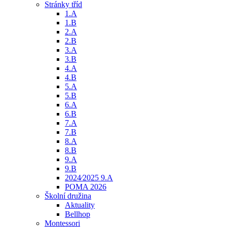
Stránky tříd
1.A
1.B
2.A
2.B
3.A
3.B
4.A
4.B
5.A
5.B
6.A
6.B
7.A
7.B
8.A
8.B
9.A
9.B
2024⁄2025 9.A
POMA 2026
Školní družina
Aktuality
Bellhop
Montessori