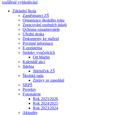
rozšířené vyhledávání
Základní škola
Zaměstnanci ZŠ
Organizace školního roku
Zpracování osobních údajů
Ochrana oznamovatele
Úřední deska
Dokumenty ke stažení
Povinné informace
E-podatelna
Stránky vyučujících
Ott Martin
Kalendář akcí
Jídelna
Jídelníček ZŠ
Školská rada
Zprávy ze zasedání
SRPŠ
Projekty
Fotogalerie
Rok 2025⁄2026
Rok 2024⁄2025
Rok 2023⁄2024
Aktuality