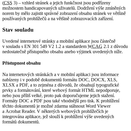
(
CSS
3) – vzhled stránek a jejich funkčnost jsou podřízeny
možnostem handicapovaných uživatelů. Dodržení výše zmíněných
norem by mělo zajistit správné zobrazení obsahu stránek ve většině
používaných prohlížečů a na většině zobrazovacích zařízení.
Stav souladu
Uvedené internetové stránky a mobilní aplikace jsou částečně
v souladu s EN 301 549 V2 1.2 a standardem
WCAG
2.1 z důvodu
nedostatečně přístupného obsahu anebo výjimek uvedených níže.
Přístupnost obsahu
Na internetových stránkách a v mobilní aplikaci jsou informace
nabízeny i v podobě dokumentů formátu DOC, DOCX, XLS,
XLSX a PDF, a to zejména z důvodů, že obsahují typografické
prvky a formátování, které webový formát HTML nepodporuje,
nebo jsou příliš velké, proto pak doporučujeme jejich stažení.
Formáty DOC a PDF jsou také vhodnější pro tisk. K prohlížení
těchto dokumentů je možné zdarma stáhnout Word Viewer
a Acrobat Reader. V některých webových prohlížečích je
integrována aplikace, jež slouží k prohlížení výše uvedených
formátů dokumentů.