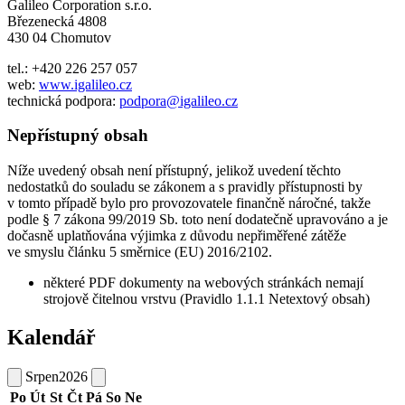
Galileo Corporation s.r.o.
Březenecká 4808
430 04 Chomutov
tel.: +420 226 257 057
web:
www.igalileo.cz
technická podpora:
podpora@igalileo.cz
Nepřístupný obsah
Níže uvedený obsah není přístupný, jelikož uvedení těchto
nedostatků do souladu se zákonem a s pravidly přístupnosti by
v tomto případě bylo pro provozovatele finančně náročné, takže
podle § 7 zákona 99/2019 Sb. toto není dodatečně upravováno a je
dočasně uplatňována výjimka z důvodu nepřiměřené zátěže
ve smyslu článku 5 směrnice (EU) 2016/2102.
některé PDF dokumenty na webových stránkách nemají
strojově čitelnou vrstvu (Pravidlo 1.1.1 Netextový obsah)
Kalendář
Srpen
2026
Po
Út
St
Čt
Pá
So
Ne