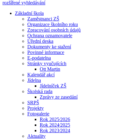
rozšířené vyhledávání
Základní škola
Zaměstnanci ZŠ
Organizace školního roku
Zpracování osobních údajů
Ochrana oznamovatele
Úřední deska
Dokumenty ke stažení
Povinné informace
E-podatelna
Stránky vyučujících
Ott Martin
Kalendář akcí
Jídelna
Jídelníček ZŠ
Školská rada
Zprávy ze zasedání
SRPŠ
Projekty
Fotogalerie
Rok 2025⁄2026
Rok 2024⁄2025
Rok 2023⁄2024
Aktuality