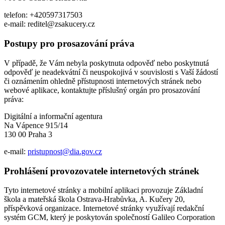
telefon: +420597317503
e-mail: reditel@zsakucery.cz
Postupy pro prosazování práva
V případě, že Vám nebyla poskytnuta odpověď nebo poskytnutá
odpověď je neadekvátní či neuspokojivá v souvislosti s Vaší žádostí
či oznámením ohledně přístupnosti internetových stránek nebo
webové aplikace, kontaktujte příslušný orgán pro prosazování
práva:
Digitální a informační agentura
Na Vápence 915/14
130 00 Praha 3
e-mail:
pristupnost@dia.gov.cz
Prohlášení provozovatele internetových stránek
Tyto internetové stránky a mobilní aplikaci provozuje Základní
škola a mateřská škola Ostrava-Hrabůvka, A. Kučery 20,
příspěvková organizace. Internetové stránky využívají redakční
systém GCM, který je poskytován společností Galileo Corporation