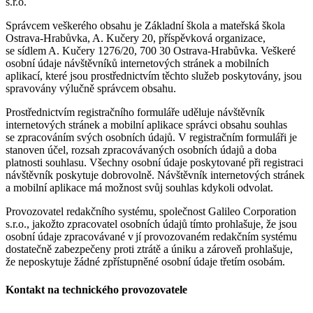
s.r.o.
Správcem veškerého obsahu je Základní škola a mateřská škola
Ostrava-Hrabůvka, A. Kučery 20, příspěvková organizace,
se sídlem A. Kučery 1276/20, 700 30 Ostrava-Hrabůvka. Veškeré
osobní údaje návštěvníků internetových stránek a mobilních
aplikací, které jsou prostřednictvím těchto služeb poskytovány, jsou
spravovány výlučně správcem obsahu.
Prostřednictvím registračního formuláře uděluje návštěvník
internetových stránek a mobilní aplikace správci obsahu souhlas
se zpracováním svých osobních údajů. V registračním formuláři je
stanoven účel, rozsah zpracovávaných osobních údajů a doba
platnosti souhlasu. Všechny osobní údaje poskytované při registraci
návštěvník poskytuje dobrovolně. Návštěvník internetových stránek
a mobilní aplikace má možnost svůj souhlas kdykoli odvolat.
Provozovatel redakčního systému, společnost Galileo Corporation
s.r.o., jakožto zpracovatel osobních údajů tímto prohlašuje, že jsou
osobní údaje zpracovávané v jí provozovaném redakčním systému
dostatečně zabezpečeny proti ztrátě a úniku a zároveň prohlašuje,
že neposkytuje žádné zpřístupněné osobní údaje třetím osobám.
Kontakt na technického provozovatele