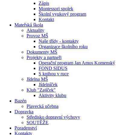
Zápis
Montessori spolek
Školní vyukový program
Kontakt
Mateřská škola
Aktuality
Provoz MŠ
Naše třídy - kontakty
Organizace školního roku
Dokumenty MŠ
Projekty a partneři
Operační program Jan Amos Komenský
FOND SIDUS
S knihou v ruce
Jídelna MŠ
Jídelníček
Klub "Zajíček"
Aktivity klubu
Bazén
Plavecká učebna
Dopravka
Středisko dopravní výchovy
SOUTĚŽE
Poradenství
Kontakty