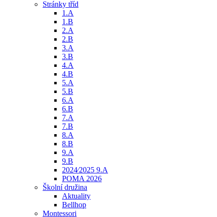
Stránky tříd
1.A
1.B
2.A
2.B
3.A
3.B
4.A
4.B
5.A
5.B
6.A
6.B
7.A
7.B
8.A
8.B
9.A
9.B
2024⁄2025 9.A
POMA 2026
Školní družina
Aktuality
Bellhop
Montessori