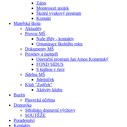
Zápis
Montessori spolek
Školní vyukový program
Kontakt
Mateřská škola
Aktuality
Provoz MŠ
Naše třídy - kontakty
Organizace školního roku
Dokumenty MŠ
Projekty a partneři
Operační program Jan Amos Komenský
FOND SIDUS
S knihou v ruce
Jídelna MŠ
Jídelníček
Klub "Zajíček"
Aktivity klubu
Bazén
Plavecká učebna
Dopravka
Středisko dopravní výchovy
SOUTĚŽE
Poradenství
Kontakty