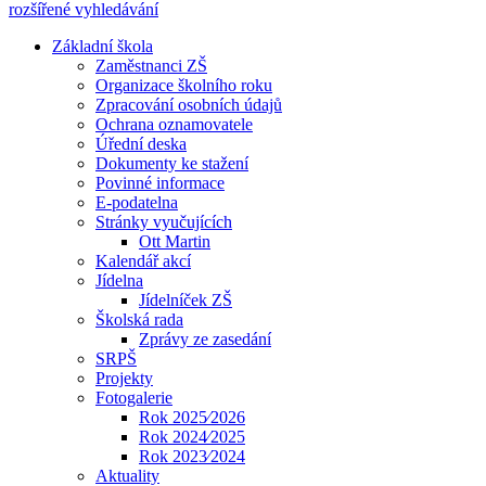
rozšířené vyhledávání
Základní škola
Zaměstnanci ZŠ
Organizace školního roku
Zpracování osobních údajů
Ochrana oznamovatele
Úřední deska
Dokumenty ke stažení
Povinné informace
E-podatelna
Stránky vyučujících
Ott Martin
Kalendář akcí
Jídelna
Jídelníček ZŠ
Školská rada
Zprávy ze zasedání
SRPŠ
Projekty
Fotogalerie
Rok 2025⁄2026
Rok 2024⁄2025
Rok 2023⁄2024
Aktuality