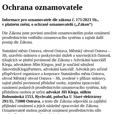
Ochrana oznamovatele
Informace pro oznamovatele dle zákona č. 171/2023 Sb.,
v platném znění, o ochraně oznamovatelů („Zákon“)
Dle Zákona jsme povinni umožnit oznamovatelům podat oznámení
prostřednictvím vnitřního oznamovacího systému a zajistit další
postup dle Zákona.
Statutární město Ostrava, obvod Ostrava, Městský obvod Ostrava –
Jih, uzavřelo smlouvu o poskytování služeb a souvisejících činností,
týkajících se plnění povinností dle Zákona s Advokátní kanceláří
Klega, advokátem Jiřím Klegou, jenž je součástí sdružení
Jakovidis|Klega|Partners, advokátní kancelář. Advokát pro určené
příspěvkové organizace a korporace Statutárního města Ostrava,
obvod Městský obvod Ostrava – Jih, uvedené v příloze smlouvy,
zajistí plnění povinností příslušné osoby, zejména zpracování
oznámení podaných prostřednictvím oznamovacího systému, kdy
příslušnou osobou je určen
advokát Jiří Klega, sídlem
Bohumínská 1553, Rychvald, pobočka U Staré elektrárny
291/11, 71000 Ostrava
, a tento dle Zákona odpovídá za zajištění
přijímání oznámení a jejich následné zpracování dle Zákona.
Oznamovatelé mohou podávat oznámení prostřednictvím níže