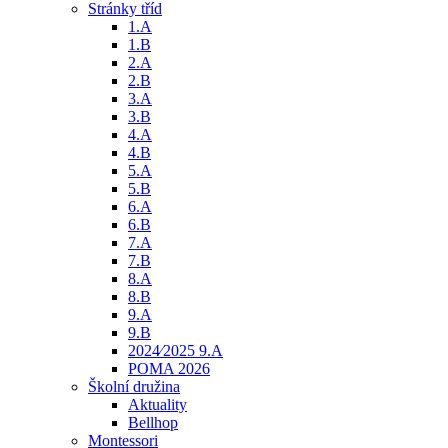
Stránky tříd
1.A
1.B
2.A
2.B
3.A
3.B
4.A
4.B
5.A
5.B
6.A
6.B
7.A
7.B
8.A
8.B
9.A
9.B
2024⁄2025 9.A
POMA 2026
Školní družina
Aktuality
Bellhop
Montessori