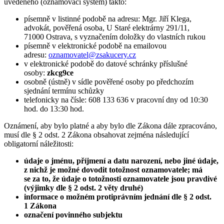
uvedeného (oznamovací systém) takto:
písemně v listinné podobě na adresu: Mgr. Jiří Klega,
advokát, pověřená osoba, U Staré elektrárny 291/11,
71000 Ostrava, s vyznačením doložky do vlastních rukou
písemně v elektronické podobě na emailovou
adresu:
oznamovatel@zsakucery.cz
v elektronické podobě do datové schránky příslušné
osoby:
zkcg9ce
osobně (ústně) v sídle pověřené osoby po předchozím
sjednání termínu schůzky
telefonicky na čísle: 608 133 636 v pracovní dny od 10:30
hod. do 13:30 hod.
Oznámení, aby bylo platné a aby bylo dle Zákona dále zpracováno,
musí dle § 2 odst. 2 Zákona obsahovat zejména následující
obligatorní náležitosti:
údaje o jménu, příjmení a datu narození, nebo jiné údaje,
z nichž je možné dovodit totožnost oznamovatele; má
se za to, že údaje o totožnosti oznamovatele jsou pravdivé
(výjimky dle § 2 odst. 2 věty druhé)
informace o možném protiprávním jednání dle § 2 odst.
1 Zákona
označení povinného subjektu