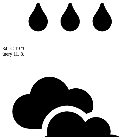
34 °C
19 °C
úterý
11. 8.