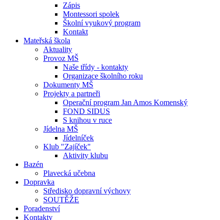
Zápis
Montessori spolek
Školní vyukový program
Kontakt
Mateřská škola
Aktuality
Provoz MŠ
Naše třídy - kontakty
Organizace školního roku
Dokumenty MŠ
Projekty a partneři
Operační program Jan Amos Komenský
FOND SIDUS
S knihou v ruce
Jídelna MŠ
Jídelníček
Klub "Zajíček"
Aktivity klubu
Bazén
Plavecká učebna
Dopravka
Středisko dopravní výchovy
SOUTĚŽE
Poradenství
Kontakty