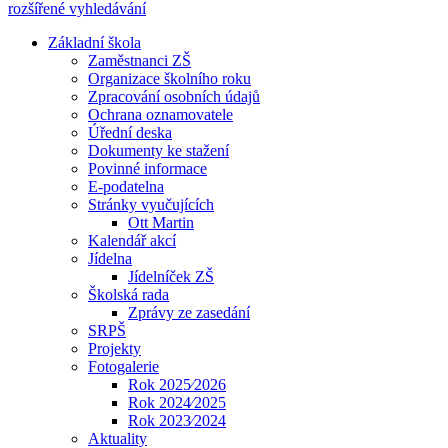
rozšířené vyhledávání
Základní škola
Zaměstnanci ZŠ
Organizace školního roku
Zpracování osobních údajů
Ochrana oznamovatele
Úřední deska
Dokumenty ke stažení
Povinné informace
E-podatelna
Stránky vyučujících
Ott Martin
Kalendář akcí
Jídelna
Jídelníček ZŠ
Školská rada
Zprávy ze zasedání
SRPŠ
Projekty
Fotogalerie
Rok 2025⁄2026
Rok 2024⁄2025
Rok 2023⁄2024
Aktuality