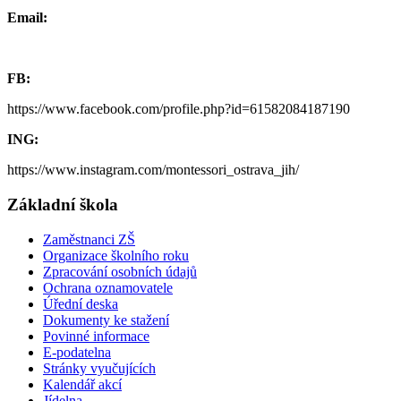
Email:
FB:
https://www.facebook.com/profile.php?id=61582084187190
ING:
https://www.instagram.com/montessori_ostrava_jih/
Základní škola
Zaměstnanci ZŠ
Organizace školního roku
Zpracování osobních údajů
Ochrana oznamovatele
Úřední deska
Dokumenty ke stažení
Povinné informace
E-podatelna
Stránky vyučujících
Kalendář akcí
Jídelna