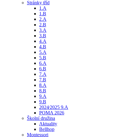
Stránky tříd
1.A
1.B
2.A
2.B
3.A
3.B
4.A
4.B
5.A
5.B
6.A
6.B
7.A
7.B
8.A
8.B
9.A
9.B
2024⁄2025 9.A
POMA 2026
Školní družina
Aktuality
Bellhop
Montessori