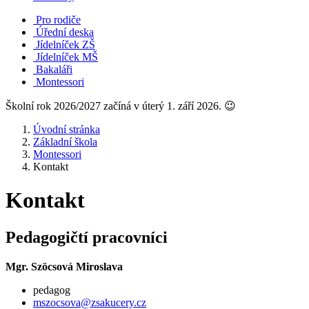
Pro rodiče
Úřední deska
Jídelníček ZŠ
Jídelníček MŠ
Bakaláři
Montessori
Školní rok 2026/2027 začíná v úterý 1. září 2026. 😉
Úvodní stránka
Základní škola
Montessori
Kontakt
Kontakt
Pedagogičtí pracovníci
Mgr. Szöcsová Miroslava
pedagog
mszocsova@zsakucery.cz