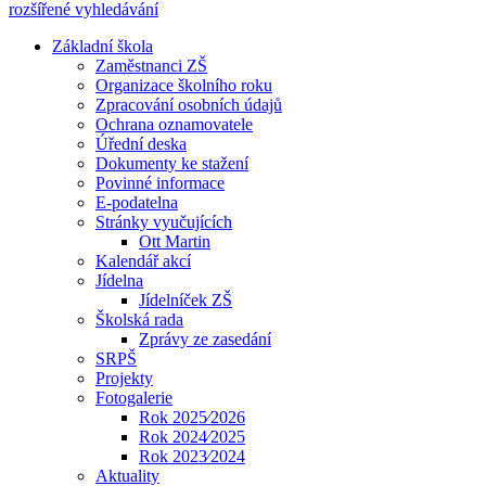
rozšířené vyhledávání
Základní škola
Zaměstnanci ZŠ
Organizace školního roku
Zpracování osobních údajů
Ochrana oznamovatele
Úřední deska
Dokumenty ke stažení
Povinné informace
E-podatelna
Stránky vyučujících
Ott Martin
Kalendář akcí
Jídelna
Jídelníček ZŠ
Školská rada
Zprávy ze zasedání
SRPŠ
Projekty
Fotogalerie
Rok 2025⁄2026
Rok 2024⁄2025
Rok 2023⁄2024
Aktuality