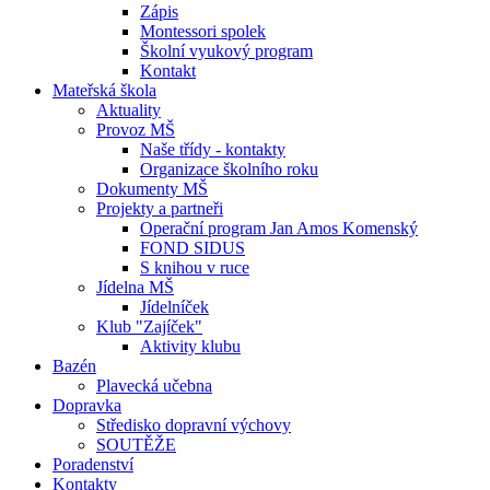
Zápis
Montessori spolek
Školní vyukový program
Kontakt
Mateřská škola
Aktuality
Provoz MŠ
Naše třídy - kontakty
Organizace školního roku
Dokumenty MŠ
Projekty a partneři
Operační program Jan Amos Komenský
FOND SIDUS
S knihou v ruce
Jídelna MŠ
Jídelníček
Klub "Zajíček"
Aktivity klubu
Bazén
Plavecká učebna
Dopravka
Středisko dopravní výchovy
SOUTĚŽE
Poradenství
Kontakty