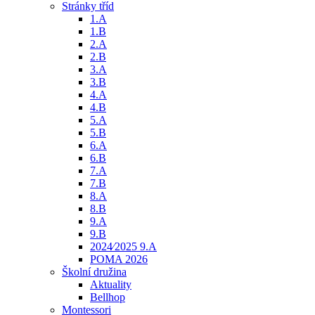
Stránky tříd
1.A
1.B
2.A
2.B
3.A
3.B
4.A
4.B
5.A
5.B
6.A
6.B
7.A
7.B
8.A
8.B
9.A
9.B
2024⁄2025 9.A
POMA 2026
Školní družina
Aktuality
Bellhop
Montessori