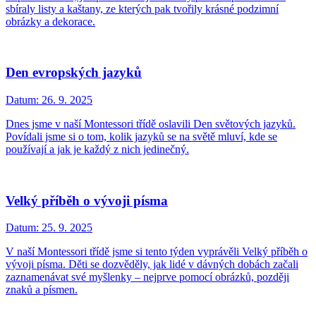
sbíraly listy a kaštany, ze kterých pak tvořily krásné podzimní
obrázky a dekorace.
Den evropských jazyků
Datum:
26. 9. 2025
Dnes jsme v naší Montessori třídě oslavili Den světových jazyků.
Povídali jsme si o tom, kolik jazyků se na světě mluví, kde se
používají a jak je každý z nich jedinečný.
Velký příběh o vývoji písma
Datum:
25. 9. 2025
V naší Montessori třídě jsme si tento týden vyprávěli Velký příběh o
vývoji písma. Děti se dozvěděly, jak lidé v dávných dobách začali
zaznamenávat své myšlenky – nejprve pomocí obrázků, později
znaků a písmen.