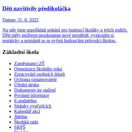
Děti navštívily předškoláčka
Datum:
31. 8. 2025
Na jaře jsme uspořádali setkání pro budoucí školáky a jejich rodiče.
Děti měly možnost prozkoumat nové prostředí, vyzkoušet si
pomůcky a seznámit se se svými budoucími průvodci školou.
Základní škola
Zaměstnanci ZŠ
Organizace školního roku
Zpracování osobních údajů
Ochrana oznamovatele
Úřední deska
Dokumenty ke stažení
Povinné informace
E-podatelna
Stránky vyučujících
Kalendář akcí
Jídelna
Školská rada
SRPŠ