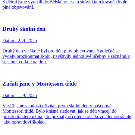
S dětmi jsme vyrazili do Bělského lesa a strávili tam krásné chvíle
plné objevování.
Druhý školní den
Datum:
2. 9. 2025
Druhý den ve škole byl pro děti plný objevování. Společně se
vydaly prozkoumat školu, navštívily jednotlivé učebny a seznámily
se s tím, co kde najdou.
Začali jsme v Montessori třídě
Datum:
1. 9. 2025
V září jsme s radostí přivítali první školní den v naší nové
Montessori třídě. Bylo krásné sledovat, jak se děti vracejí do
prostředí, které už na jaře poznaly při předškoláčkovi – tentokrát ale
jako opravdoví školáci.