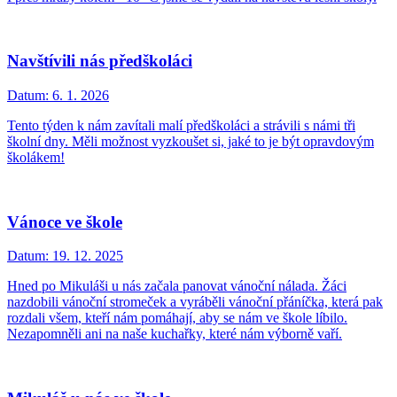
Navštívili nás předškoláci
Datum:
6. 1. 2026
Tento týden k nám zavítali malí předškoláci a strávili s námi tři
školní dny. Měli možnost vyzkoušet si, jaké to je být opravdovým
školákem!
Vánoce ve škole
Datum:
19. 12. 2025
Hned po Mikuláši u nás začala panovat vánoční nálada. Žáci
nazdobili vánoční stromeček a vyráběli vánoční přáníčka, která pak
rozdali všem, kteří nám pomáhají, aby se nám ve škole líbilo.
Nezapomněli ani na naše kuchařky, které nám výborně vaří.