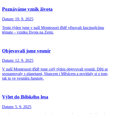
Poznáváme vznik života
Datum:
19. 9. 2025
Tento týden jsme v naší Montessori třídě věnovali fascinujícímu
tématu – vzniku života na Zemi.
Objevovali jsme vesmír
Datum:
12. 9. 2025
V naší Montessori třídě jsme celý týden objevovali vesmír. Děti se
seznamovaly s planetami, Sluncem i Měsícem a povídaly si o tom,
jak to ve vesmíru funguje.
Výlet do Bělského lesa
Datum:
5. 9. 2025