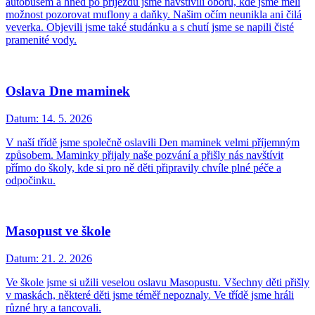
autobusem a hned po příjezdu jsme navštívili oboru, kde jsme měli
možnost pozorovat muflony a daňky. Našim očím neunikla ani čilá
veverka. Objevili jsme také studánku a s chutí jsme se napili čisté
pramenité vody.
Oslava Dne maminek
Datum:
14. 5. 2026
V naší třídě jsme společně oslavili Den maminek velmi příjemným
způsobem. Maminky přijaly naše pozvání a přišly nás navštívit
přímo do školy, kde si pro ně děti připravily chvíle plné péče a
odpočinku.
Masopust ve škole
Datum:
21. 2. 2026
Ve škole jsme si užili veselou oslavu Masopustu. Všechny děti přišly
v maskách, některé děti jsme téměř nepoznaly. Ve třídě jsme hráli
různé hry a tancovali.