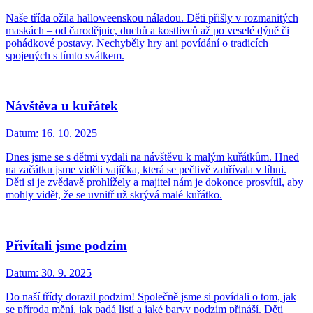
Naše třída ožila halloweenskou náladou. Děti přišly v rozmanitých
maskách – od čarodějnic, duchů a kostlivců až po veselé dýně či
pohádkové postavy. Nechyběly hry ani povídání o tradicích
spojených s tímto svátkem.
Návštěva u kuřátek
Datum:
16. 10. 2025
Dnes jsme se s dětmi vydali na návštěvu k malým kuřátkům. Hned
na začátku jsme viděli vajíčka, která se pečlivě zahřívala v líhni.
Děti si je zvědavě prohlížely a majitel nám je dokonce prosvítil, aby
mohly vidět, že se uvnitř už skrývá malé kuřátko.
Přivítali jsme podzim
Datum:
30. 9. 2025
Do naší třídy dorazil podzim! Společně jsme si povídali o tom, jak
se příroda mění, jak padá listí a jaké barvy podzim přináší. Děti