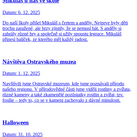
Mikuláš u nás ve škole
Datum:
6. 12. 2025
Do naší školy přišel Mikuláš s čertem a anděly. Nejprve byly děti
trochu zaražené, ale brzy zjistily, že se nemusí bát. S anděly si
zahrály různé hry a společně si užily spoustu legrace. Mikuláš
přinesl balíček, ze kterého měl každý radost.
Návštěva Ostravského muzea
Datum:
1. 12. 2025
Navštívili jsme Ostravské muzeum, kde jsme poznávali přírodu
našeho regionu. V přírodovědné části jsme viděli rostliny a zvířata,
různé kameny a také zkamenělé pozůstatky rostlin a zvířat, tzv.
fosilie – tedy to, co se v kameni zachovalo z dávné minulosti.
Halloween
Datum:
31. 10. 2025