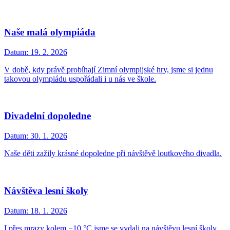
Naše malá olympiáda
Datum:
19. 2. 2026
V době, kdy právě probíhají Zimní olympijské hry, jsme si jednu
takovou olympiádu uspořádali i u nás ve škole.
Divadelní dopoledne
Datum:
30. 1. 2026
Naše děti zažily krásné dopoledne při návštěvě loutkového divadla.
Návštěva lesní školy
Datum:
18. 1. 2026
I přes mrazy kolem −10 °C jsme se vydali na návštěvu lesní školy.