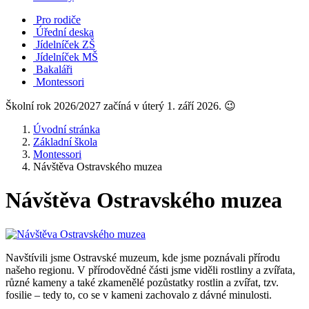
Pro rodiče
Úřední deska
Jídelníček ZŠ
Jídelníček MŠ
Bakaláři
Montessori
Školní rok 2026/2027 začíná v úterý 1. září 2026. 😉
Úvodní stránka
Základní škola
Montessori
Návštěva Ostravského muzea
Návštěva Ostravského muzea
Navštívili jsme Ostravské muzeum, kde jsme poznávali přírodu
našeho regionu. V přírodovědné části jsme viděli rostliny a zvířata,
různé kameny a také zkamenělé pozůstatky rostlin a zvířat, tzv.
fosilie – tedy to, co se v kameni zachovalo z dávné minulosti.