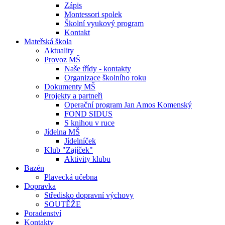
Zápis
Montessori spolek
Školní vyukový program
Kontakt
Mateřská škola
Aktuality
Provoz MŠ
Naše třídy - kontakty
Organizace školního roku
Dokumenty MŠ
Projekty a partneři
Operační program Jan Amos Komenský
FOND SIDUS
S knihou v ruce
Jídelna MŠ
Jídelníček
Klub "Zajíček"
Aktivity klubu
Bazén
Plavecká učebna
Dopravka
Středisko dopravní výchovy
SOUTĚŽE
Poradenství
Kontakty