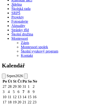
Kalendář akcí
Jídelna
Školská rada
SRPŠ
Projekty
Fotogalerie
Aktuality
Stránky tříd
Školní družina
Montessori
Zápis
Montessori spolek
Školní vyukový program
Kontakt
Kalendář
Srpen
2026
Po
Út
St
Čt
Pá
So
Ne
27
28
29
30
31
1
2
3
4
5
6
7
8
9
10
11
12
13
14
15
16
17
18
19
20
21
22
23