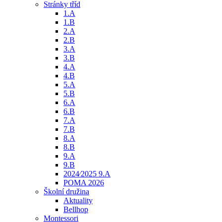
Stránky tříd
1.A
1.B
2.A
2.B
3.A
3.B
4.A
4.B
5.A
5.B
6.A
6.B
7.A
7.B
8.A
8.B
9.A
9.B
2024⁄2025 9.A
POMA 2026
Školní družina
Aktuality
Bellhop
Montessori