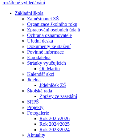
rozšířené vyhledávání
Základní škola
Zaměstnanci ZŠ
Organizace školního roku
Zpracování osobních údajů
Ochrana oznamovatele
Úřední deska
Dokumenty ke stažení
Povinné informace
E-podatelna
Stránky vyučujících
Ott Martin
Kalendář akcí
Jídelna
Jídelníček ZŠ
Školská rada
Zprávy ze zasedání
SRPŠ
Projekty
Fotogalerie
Rok 2025⁄2026
Rok 2024⁄2025
Rok 2023⁄2024
Aktuality