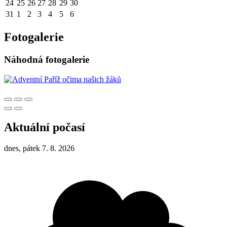
24
25
26
27
28
29
30
31
1
2
3
4
5
6
Fotogalerie
Náhodná fotogalerie
Aktuální počasí
dnes, pátek 7. 8. 2026