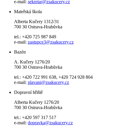
e-mail:
sekretar@zsakucery.cz
Mateřská škola
Alberta Kučery 1312/31
700 30 Ostrava-Hrabůvka
tel.: +420 725 987 849
e-mail:
zastupce3@zsakucery.cz
Bazén
A. Kučery 1276/20
700 30 Ostrava-Hrabůvka
tel.: +420 722 991 638, +420 724 928 804
e-mail:
plavani@zsakucery.cz
Dopravní hřiště
Alberta Kučery 1276/20
700 30 Ostrava-Hrabůvka
tel.: +420 597 317 517
e-mail:
dopravka@zsakucery.cz