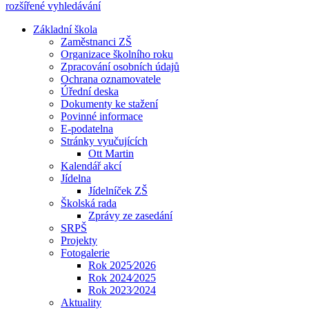
rozšířené vyhledávání
Základní škola
Zaměstnanci ZŠ
Organizace školního roku
Zpracování osobních údajů
Ochrana oznamovatele
Úřední deska
Dokumenty ke stažení
Povinné informace
E-podatelna
Stránky vyučujících
Ott Martin
Kalendář akcí
Jídelna
Jídelníček ZŠ
Školská rada
Zprávy ze zasedání
SRPŠ
Projekty
Fotogalerie
Rok 2025⁄2026
Rok 2024⁄2025
Rok 2023⁄2024
Aktuality