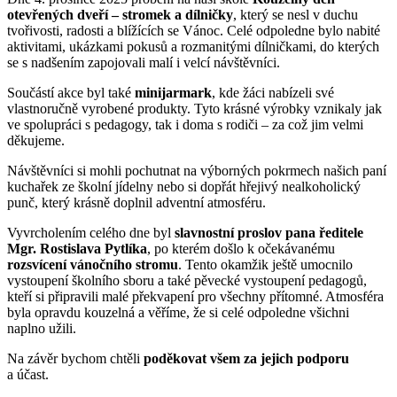
otevřených dveří – stromek a dílničky
, který se nesl v duchu
tvořivosti, radosti a blížících se Vánoc. Celé odpoledne bylo nabité
aktivitami, ukázkami pokusů a rozmanitými dílničkami, do kterých
se s nadšením zapojovali malí i velcí návštěvníci.
Součástí akce byl také
minijarmark
, kde žáci nabízeli své
vlastnoručně vyrobené produkty. Tyto krásné výrobky vznikaly jak
ve spolupráci s pedagogy, tak i doma s rodiči – za což jim velmi
děkujeme.
Návštěvníci si mohli pochutnat na výborných pokrmech našich paní
kuchařek ze školní jídelny nebo si dopřát hřejivý nealkoholický
punč, který krásně doplnil adventní atmosféru.
Vyvrcholením celého dne byl
slavnostní proslov pana ředitele
Mgr. Rostislava Pytlíka
, po kterém došlo k očekávanému
rozsvícení vánočního stromu
. Tento okamžik ještě umocnilo
vystoupení školního sboru a také pěvecké vystoupení pedagogů,
kteří si připravili malé překvapení pro všechny přítomné. Atmosféra
byla opravdu kouzelná a věříme, že si celé odpoledne všichni
naplno užili.
Na závěr bychom chtěli
poděkovat všem za jejich podporu
a účast.