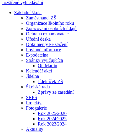
rozšířené vyhledávání
Základní škola
Zaměstnanci ZŠ
Organizace školního roku
Zpracování osobních údajů
Ochrana oznamovatele
Úřední deska
Dokumenty ke stažení
Povinné informace
E-podatelna
Stránky vyučujících
Ott Martin
Kalendář akcí
Jídelna
Jídelníček ZŠ
Školská rada
Zprávy ze zasedání
SRPŠ
Projekty
Fotogalerie
Rok 2025⁄2026
Rok 2024⁄2025
Rok 2023⁄2024
Aktuality