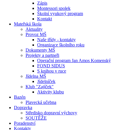
Zápis
Montessori spolek
Školní vyukový program
Kontakt
Mateřská škola
Aktuality
Provoz MŠ
Naše třídy - kontakty
Organizace školního roku
Dokumenty MŠ
Projekty a partneři
Operační program Jan Amos Komenský
FOND SIDUS
S knihou v ruce
Jídelna MŠ
Jídelníček
Klub "Zajíček"
Aktivity klubu
Bazén
Plavecká učebna
Dopravka
Středisko dopravní výchovy
SOUTĚŽE
Poradenství
Kontakty