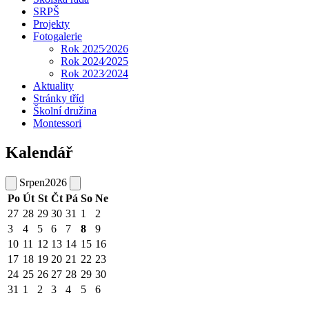
SRPŠ
Projekty
Fotogalerie
Rok 2025⁄2026
Rok 2024⁄2025
Rok 2023⁄2024
Aktuality
Stránky tříd
Školní družina
Montessori
Kalendář
Srpen
2026
Po
Út
St
Čt
Pá
So
Ne
27
28
29
30
31
1
2
3
4
5
6
7
8
9
10
11
12
13
14
15
16
17
18
19
20
21
22
23
24
25
26
27
28
29
30
31
1
2
3
4
5
6