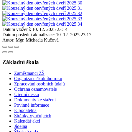
Datum vložení:
10. 12. 2025 23:14
Datum poslední aktualizace:
10. 12. 2025 23:17
Autor:
Mgr. Michaela Kučová
Základní škola
Zaměstnanci ZŠ
Organizace školního roku
Zpracování osobních údajů
Ochrana oznamovatele
Úřední deska
Dokumenty ke stažení
Povinné informace
E-podatelna
Stránky vyučujících
Kalendář akcí
Jídelna
Školská rada