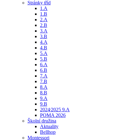
Stránky tříd
1.A
1.B
2.A
2.B
3.A
3.B
4.A
4.B
5.A
5.B
6.A
6.B
7.A
7.B
8.A
8.B
9.A
9.B
2024⁄2025 9.A
POMA 2026
Školní družina
Aktuality
Bellhop
Montessori