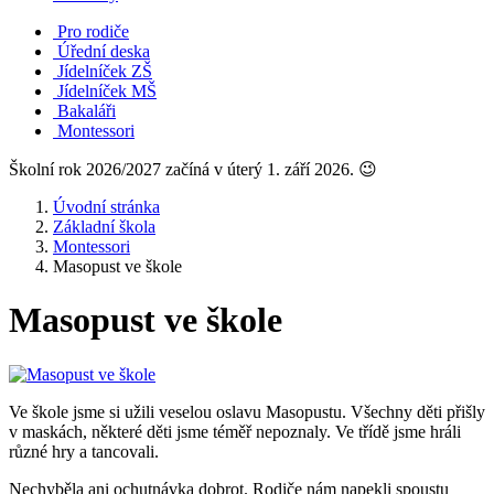
Pro rodiče
Úřední deska
Jídelníček ZŠ
Jídelníček MŠ
Bakaláři
Montessori
Školní rok 2026/2027 začíná v úterý 1. září 2026. 😉
Úvodní stránka
Základní škola
Montessori
Masopust ve škole
Masopust ve škole
Ve škole jsme si užili veselou oslavu Masopustu. Všechny děti přišly
v maskách, některé děti jsme téměř nepoznaly. Ve třídě jsme hráli
různé hry a tancovali.
Nechyběla ani ochutnávka dobrot. Rodiče nám napekli spoustu