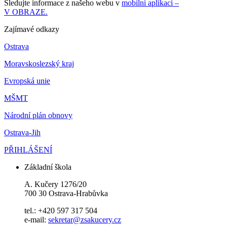
Sledujte informace z našeho webu v
mobilní aplikaci –
V OBRAZE.
Zajímavé odkazy
Ostrava
Moravskoslezský kraj
Evropská unie
MŠMT
Národní plán obnovy
Ostrava-Jih
PŘIHLÁŠENÍ
Základní škola
A. Kučery 1276/20
700 30 Ostrava-Hrabůvka
tel.: +420 597 317 504
e-mail:
sekretar@zsakucery.cz