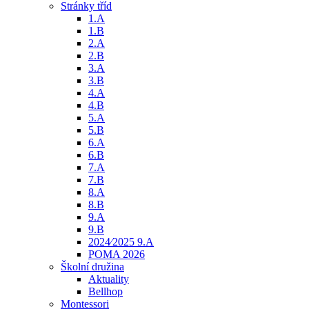
Stránky tříd
1.A
1.B
2.A
2.B
3.A
3.B
4.A
4.B
5.A
5.B
6.A
6.B
7.A
7.B
8.A
8.B
9.A
9.B
2024⁄2025 9.A
POMA 2026
Školní družina
Aktuality
Bellhop
Montessori