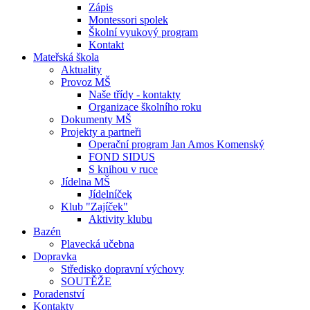
Zápis
Montessori spolek
Školní vyukový program
Kontakt
Mateřská škola
Aktuality
Provoz MŠ
Naše třídy - kontakty
Organizace školního roku
Dokumenty MŠ
Projekty a partneři
Operační program Jan Amos Komenský
FOND SIDUS
S knihou v ruce
Jídelna MŠ
Jídelníček
Klub "Zajíček"
Aktivity klubu
Bazén
Plavecká učebna
Dopravka
Středisko dopravní výchovy
SOUTĚŽE
Poradenství
Kontakty