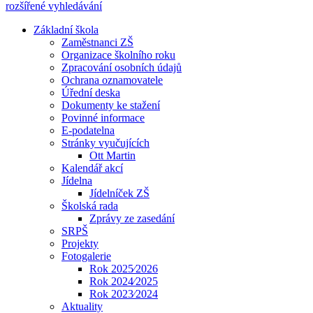
rozšířené vyhledávání
Základní škola
Zaměstnanci ZŠ
Organizace školního roku
Zpracování osobních údajů
Ochrana oznamovatele
Úřední deska
Dokumenty ke stažení
Povinné informace
E-podatelna
Stránky vyučujících
Ott Martin
Kalendář akcí
Jídelna
Jídelníček ZŠ
Školská rada
Zprávy ze zasedání
SRPŠ
Projekty
Fotogalerie
Rok 2025⁄2026
Rok 2024⁄2025
Rok 2023⁄2024
Aktuality