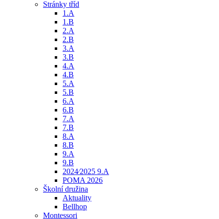
Stránky tříd
1.A
1.B
2.A
2.B
3.A
3.B
4.A
4.B
5.A
5.B
6.A
6.B
7.A
7.B
8.A
8.B
9.A
9.B
2024⁄2025 9.A
POMA 2026
Školní družina
Aktuality
Bellhop
Montessori