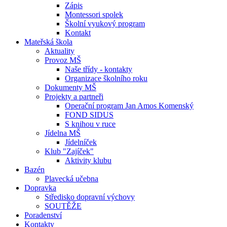
Zápis
Montessori spolek
Školní vyukový program
Kontakt
Mateřská škola
Aktuality
Provoz MŠ
Naše třídy - kontakty
Organizace školního roku
Dokumenty MŠ
Projekty a partneři
Operační program Jan Amos Komenský
FOND SIDUS
S knihou v ruce
Jídelna MŠ
Jídelníček
Klub "Zajíček"
Aktivity klubu
Bazén
Plavecká učebna
Dopravka
Středisko dopravní výchovy
SOUTĚŽE
Poradenství
Kontakty