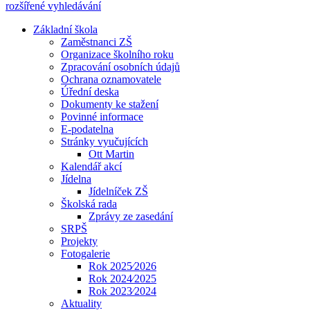
rozšířené vyhledávání
Základní škola
Zaměstnanci ZŠ
Organizace školního roku
Zpracování osobních údajů
Ochrana oznamovatele
Úřední deska
Dokumenty ke stažení
Povinné informace
E-podatelna
Stránky vyučujících
Ott Martin
Kalendář akcí
Jídelna
Jídelníček ZŠ
Školská rada
Zprávy ze zasedání
SRPŠ
Projekty
Fotogalerie
Rok 2025⁄2026
Rok 2024⁄2025
Rok 2023⁄2024
Aktuality