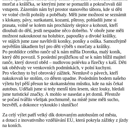
morčat a králíčka, se kterými jsme se pomazlili a pokračovali dál
vstupem. Zázemím nám byl prostor stanového tábora, kde si děti
ve volné chvíli pohrály a poběhaly. Měli jsme možnost se seznámit
s klokany, pávy, surikatami, kozami, pštrosy, pohladili jsme si
prasata, volně se kolem nás procházely slepice a kohouti, kteří
dloubali do dětí, jestli nespadne něco dobrého. V oboře jsme měli
možnost nakouknout na holubice, papoušky a divoké králíky,
ve stájích jsme zase navštívili koníky, poníky a oslíka. Samozřejmě
největším lákadlem byl pro děti výběh s morčaty a králíky.
Po prohlídce celého ranče už k nám mířila Dorotka, malý koník,
který děti povozil. S poslední projížďkou už se k nám blížil majitel
ranče, který dovezl oběd – nudlovou polévku a řízečky s kaší. Děti
tak obědvaly ve venkovních podmínkách, v polní kuchyni.
Pro všechny to byl obrovský zážitek. Nemluvě o pávech, kteří
nakukovali ke stolům, co dětem upadne. Posledním bodem našeho
výletu byl pěší přesun ke skokanskému můstku, kde na nás čekal
autobus. Udělali jsme si tedy menší túru lesem, skrz louky, hledali
jsme turistické značky. A mohlo se nasedat a jet domů. Přestože
se počasí tvářilo všelijak pochmurně, na místě jsme měli sucho,
bezvětří, a dokonce vykouklo i sluníčko!
Za celý výlet patří velký dík dotovaným autobusům od města,
a dotaci z inovativního vzdělávání EU, která pokryla zážitky z jízdy
na koních.