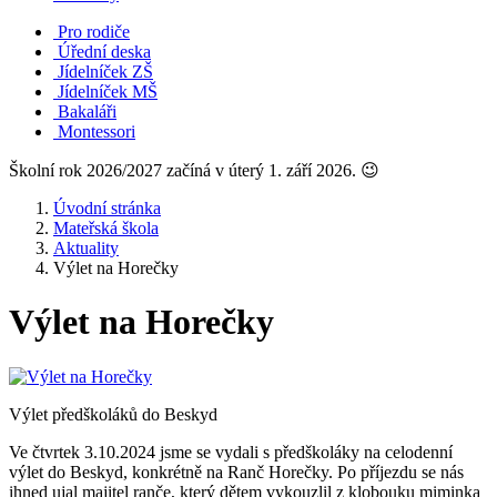
Pro rodiče
Úřední deska
Jídelníček ZŠ
Jídelníček MŠ
Bakaláři
Montessori
Školní rok 2026/2027 začíná v úterý 1. září 2026. 😉
Úvodní stránka
Mateřská škola
Aktuality
Výlet na Horečky
Výlet na Horečky
Výlet předškoláků do Beskyd
Ve čtvrtek 3.10.2024 jsme se vydali s předškoláky na celodenní
výlet do Beskyd, konkrétně na Ranč Horečky. Po příjezdu se nás
ihned ujal majitel ranče, který dětem vykouzlil z klobouku miminka