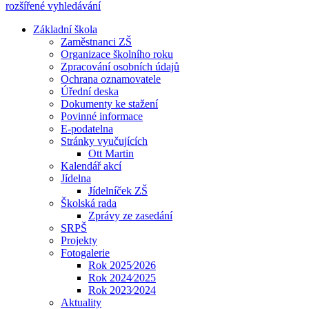
rozšířené vyhledávání
Základní škola
Zaměstnanci ZŠ
Organizace školního roku
Zpracování osobních údajů
Ochrana oznamovatele
Úřední deska
Dokumenty ke stažení
Povinné informace
E-podatelna
Stránky vyučujících
Ott Martin
Kalendář akcí
Jídelna
Jídelníček ZŠ
Školská rada
Zprávy ze zasedání
SRPŠ
Projekty
Fotogalerie
Rok 2025⁄2026
Rok 2024⁄2025
Rok 2023⁄2024
Aktuality