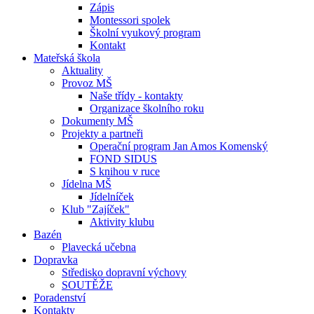
Zápis
Montessori spolek
Školní vyukový program
Kontakt
Mateřská škola
Aktuality
Provoz MŠ
Naše třídy - kontakty
Organizace školního roku
Dokumenty MŠ
Projekty a partneři
Operační program Jan Amos Komenský
FOND SIDUS
S knihou v ruce
Jídelna MŠ
Jídelníček
Klub "Zajíček"
Aktivity klubu
Bazén
Plavecká učebna
Dopravka
Středisko dopravní výchovy
SOUTĚŽE
Poradenství
Kontakty