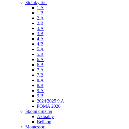
Stránky tříd
1.A
1.B
2.A
2.B
3.A
3.B
4.A
4.B
5.A
5.B
6.A
6.B
7.A
7.B
8.A
8.B
9.A
9.B
2024⁄2025 9.A
POMA 2026
Školní družina
Aktuality
Bellhop
Montessori