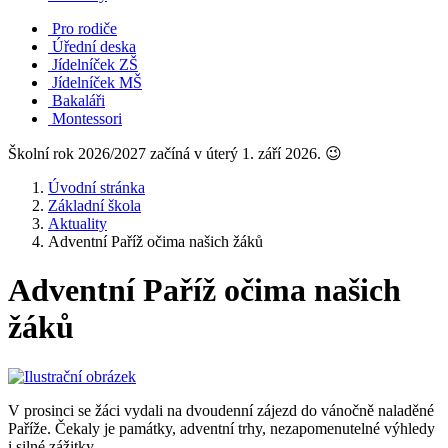
Pro rodiče
Úřední deska
Jídelníček ZŠ
Jídelníček MŠ
Bakaláři
Montessori
Školní rok 2026/2027 začíná v úterý 1. září 2026. 😉
Úvodní stránka
Základní škola
Aktuality
Adventní Paříž očima našich žáků
Adventní Paříž očima našich
žáků
V prosinci se žáci vydali na dvoudenní zájezd do vánočně naladěné
Paříže. Čekaly je památky, adventní trhy, nezapomenutelné výhledy
i silné zážitky.