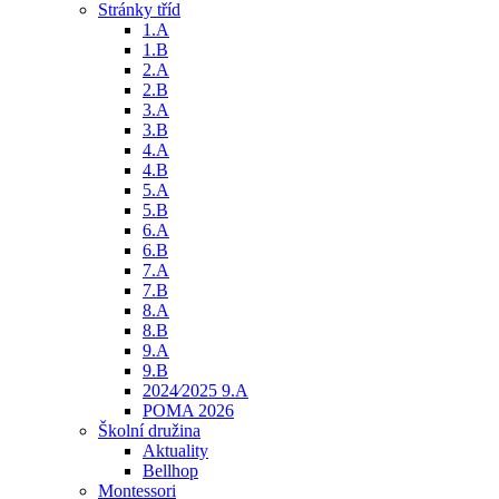
Stránky tříd
1.A
1.B
2.A
2.B
3.A
3.B
4.A
4.B
5.A
5.B
6.A
6.B
7.A
7.B
8.A
8.B
9.A
9.B
2024⁄2025 9.A
POMA 2026
Školní družina
Aktuality
Bellhop
Montessori