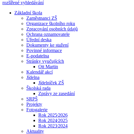
rozšířené vyhledávání
Základní škola
Zaměstnanci ZŠ
Organizace školního roku
Zpracování osobních údajů
Ochrana oznamovatele
Úřední deska
Dokumenty ke stažení
Povinné informace
E-podatelna
Stránky vyučujících
Ott Martin
Kalendář akcí
Jídelna
Jídelníček ZŠ
Školská rada
Zprávy ze zasedání
SRPŠ
Projekty
Fotogalerie
Rok 2025⁄2026
Rok 2024⁄2025
Rok 2023⁄2024
Aktuality