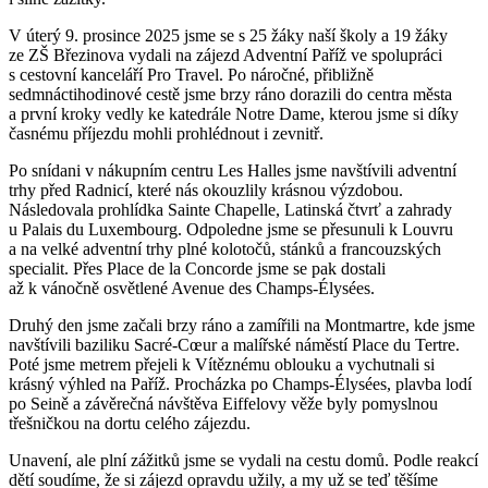
V úterý 9. prosince 2025 jsme se s 25 žáky naší školy a 19 žáky
ze ZŠ Březinova vydali na zájezd Adventní Paříž ve spolupráci
s cestovní kanceláří Pro Travel. Po náročné, přibližně
sedmnáctihodinové cestě jsme brzy ráno dorazili do centra města
a první kroky vedly ke katedrále Notre Dame, kterou jsme si díky
časnému příjezdu mohli prohlédnout i zevnitř.
Po snídani v nákupním centru Les Halles jsme navštívili adventní
trhy před Radnicí, které nás okouzlily krásnou výzdobou.
Následovala prohlídka Sainte Chapelle, Latinská čtvrť a zahrady
u Palais du Luxembourg. Odpoledne jsme se přesunuli k Louvru
a na velké adventní trhy plné kolotočů, stánků a francouzských
specialit. Přes Place de la Concorde jsme se pak dostali
až k vánočně osvětlené Avenue des Champs-Élysées.
Druhý den jsme začali brzy ráno a zamířili na Montmartre, kde jsme
navštívili baziliku Sacré-Cœur a malířské náměstí Place du Tertre.
Poté jsme metrem přejeli k Vítěznému oblouku a vychutnali si
krásný výhled na Paříž. Procházka po Champs-Élysées, plavba lodí
po Seině a závěrečná návštěva Eiffelovy věže byly pomyslnou
třešničkou na dortu celého zájezdu.
Unavení, ale plní zážitků jsme se vydali na cestu domů. Podle reakcí
dětí soudíme, že si zájezd opravdu užily, a my už se teď těšíme