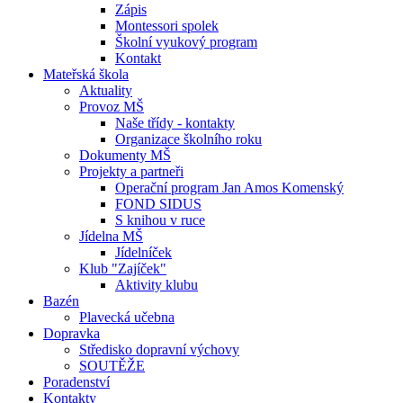
Zápis
Montessori spolek
Školní vyukový program
Kontakt
Mateřská škola
Aktuality
Provoz MŠ
Naše třídy - kontakty
Organizace školního roku
Dokumenty MŠ
Projekty a partneři
Operační program Jan Amos Komenský
FOND SIDUS
S knihou v ruce
Jídelna MŠ
Jídelníček
Klub "Zajíček"
Aktivity klubu
Bazén
Plavecká učebna
Dopravka
Středisko dopravní výchovy
SOUTĚŽE
Poradenství
Kontakty