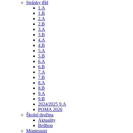
Stránky tříd
1.A
1.B
2.A
2.B
3.A
3.B
4.A
4.B
5.A
5.B
6.A
6.B
7.A
7.B
8.A
8.B
9.A
9.B
2024⁄2025 9.A
POMA 2026
Školní družina
Aktuality
Bellhop
Montessori