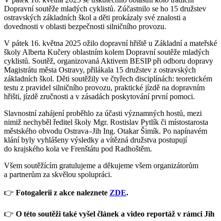
Dopravní soutěže mladých cyklistů. Zúčastnilo se ho 15 družstev
ostravských základních škol a děti prokázaly své znalosti a
dovednosti v oblasti bezpečnosti silničního provozu.
V pátek 16. května 2025 ožilo dopravní hřiště u Základní a mateřské
školy Alberta Kučery oblastním kolem Dopravní soutěže mladých
cyklistů. Soutěž, organizovaná Aktivem BESIP při odboru dopravy
Magistrátu města Ostravy, přilákala 15 družstev z ostravských
základních škol. Děti soutěžily ve čtyřech disciplínách: teoretickém
testu z pravidel silničního provozu, praktické jízdě na dopravním
hřišti, jízdě zručnosti a v zásadách poskytování první pomoci.
Slavnostní zahájení proběhlo za účasti významných hostů, mezi
nimiž nechyběl ředitel školy Mgr. Rostislav Pytlík či místostarosta
městského obvodu Ostrava–Jih Ing. Otakar Šimík. Po napínavém
klání byly vyhlášeny výsledky a vítězná družstva postupují
do krajského kola ve Frenštátu pod Radhoštěm.
Všem soutěžícím gratulujeme a děkujeme všem organizátorům
a partnerům za skvělou spolupráci.
👉
Fotogalerii z akce naleznete
ZDE
.
👉
O této soutěži také vyšel článek a video reportáž v rámci Jih