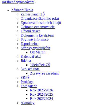
rozšířené vyhledávání
Základní škola
Zaměstnanci ZŠ
Organizace školního roku
Zpracování osobních údajů
Ochrana oznamovatele
Úřední deska
Dokumenty ke stažení
Povinné informace
E-podatelna
Stránky vyučujících
Ott Martin
Kalendář akcí
Jídelna
Jídelníček ZŠ
Školská rada
Zprávy ze zasedání
SRPŠ
Projekty
Fotogalerie
Rok 2025⁄2026
Rok 2024⁄2025
Rok 2023⁄2024
Aktuality