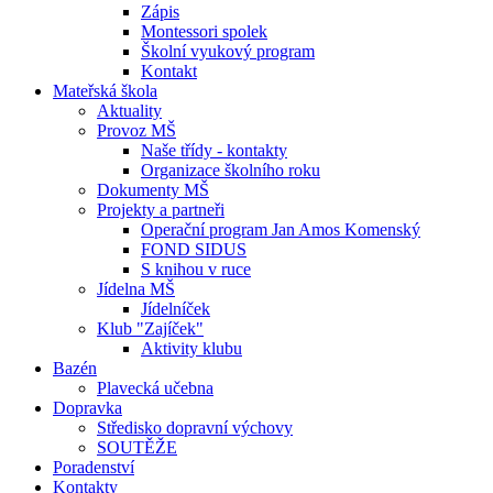
Zápis
Montessori spolek
Školní vyukový program
Kontakt
Mateřská škola
Aktuality
Provoz MŠ
Naše třídy - kontakty
Organizace školního roku
Dokumenty MŠ
Projekty a partneři
Operační program Jan Amos Komenský
FOND SIDUS
S knihou v ruce
Jídelna MŠ
Jídelníček
Klub "Zajíček"
Aktivity klubu
Bazén
Plavecká učebna
Dopravka
Středisko dopravní výchovy
SOUTĚŽE
Poradenství
Kontakty