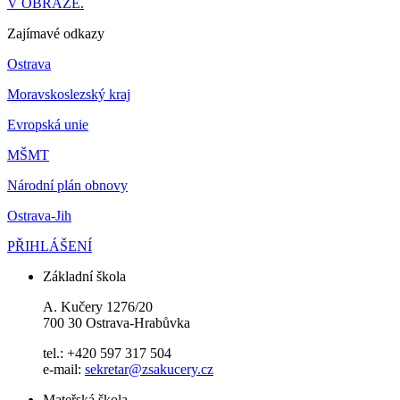
V OBRAZE.
Zajímavé odkazy
Ostrava
Moravskoslezský kraj
Evropská unie
MŠMT
Národní plán obnovy
Ostrava-Jih
PŘIHLÁŠENÍ
Základní škola
A. Kučery 1276/20
700 30 Ostrava-Hrabůvka
tel.: +420 597 317 504
e-mail:
sekretar@zsakucery.cz
Mateřská škola