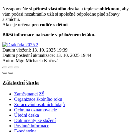
Nezapomeňte si
přinést vlastního draka
a
teple se obléknout
, aby
vám počasí nezabránilo užít si společné odpoledne plné zábavy
a smíchu.
Akce je určena
pro rodiče s dětmi
.
Bližší informace naleznete v přiloženém letáku.
Datum vložení:
13. 10. 2025 19:39
Datum poslední aktualizace:
13. 10. 2025 19:44
Autor:
Mgr. Michaela Kučová
Základní škola
Zaměstnanci ZŠ
Organizace školního roku
Zpracování osobních údajů
Ochrana oznamovatele
Úřední deska
Dokumenty ke stažení
Povinné informace
E-podatelna