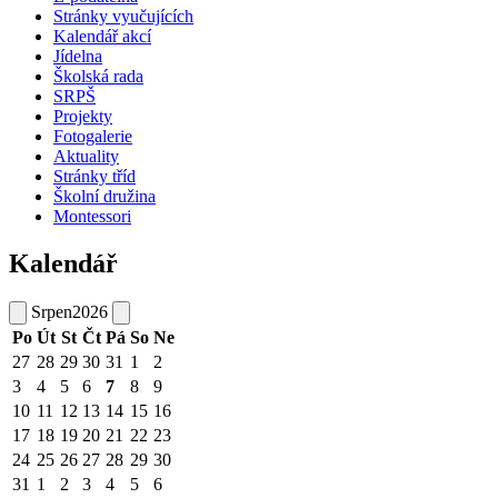
Stránky vyučujících
Kalendář akcí
Jídelna
Školská rada
SRPŠ
Projekty
Fotogalerie
Aktuality
Stránky tříd
Školní družina
Montessori
Kalendář
Srpen
2026
Po
Út
St
Čt
Pá
So
Ne
27
28
29
30
31
1
2
3
4
5
6
7
8
9
10
11
12
13
14
15
16
17
18
19
20
21
22
23
24
25
26
27
28
29
30
31
1
2
3
4
5
6