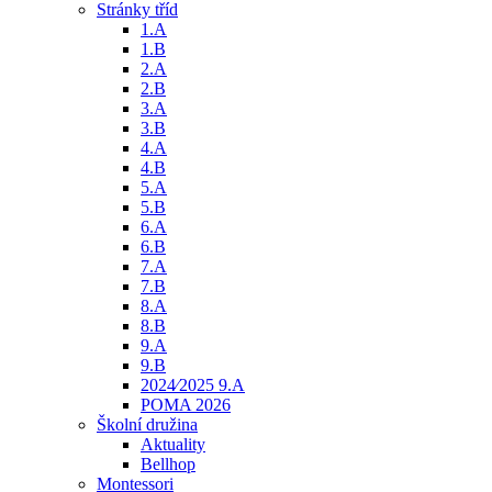
Stránky tříd
1.A
1.B
2.A
2.B
3.A
3.B
4.A
4.B
5.A
5.B
6.A
6.B
7.A
7.B
8.A
8.B
9.A
9.B
2024⁄2025 9.A
POMA 2026
Školní družina
Aktuality
Bellhop
Montessori