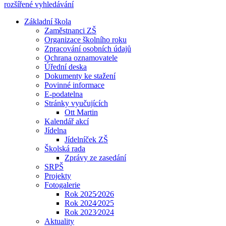
rozšířené vyhledávání
Základní škola
Zaměstnanci ZŠ
Organizace školního roku
Zpracování osobních údajů
Ochrana oznamovatele
Úřední deska
Dokumenty ke stažení
Povinné informace
E-podatelna
Stránky vyučujících
Ott Martin
Kalendář akcí
Jídelna
Jídelníček ZŠ
Školská rada
Zprávy ze zasedání
SRPŠ
Projekty
Fotogalerie
Rok 2025⁄2026
Rok 2024⁄2025
Rok 2023⁄2024
Aktuality