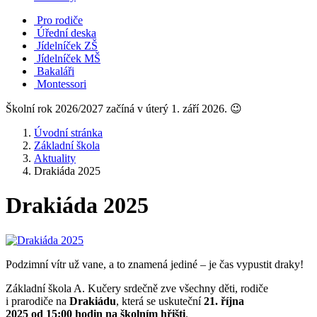
Pro rodiče
Úřední deska
Jídelníček ZŠ
Jídelníček MŠ
Bakaláři
Montessori
Školní rok 2026/2027 začíná v úterý 1. září 2026. 😉
Úvodní stránka
Základní škola
Aktuality
Drakiáda 2025
Drakiáda 2025
Podzimní vítr už vane, a to znamená jediné – je čas vypustit draky!
Základní škola A. Kučery srdečně zve všechny děti, rodiče
i prarodiče na
Drakiádu
, která se uskuteční
21. října
2025 od 15:00 hodin na školním hřišti
.