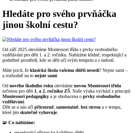
Hledáte pro svého prvňáčka
jinou školní cestu?
Od září 2025 otevíráme Montessori třídu s prvky svobodného
vzdělávání pro děti 1. a 2. ročníku. Nabízíme klidné, respektující a
podnětné prostředí, kde se děti učí svým tempem a s radostí.
Máte pocit, že
klasická škola vašemu dítěti nesedí
? Nejste sami –
a rozhodně na to
nejste sami
.
Od
nového školního roku
otevíráme
novou Montessori třídu
určenou pro děti
1. a 2. ročníku ZŠ
. Naše výuka vychází z principů
Montessori pedagogiky
a je obohacena o
prvky svobodného
vzdělávání
.
Děti se u nás učí
přirozeně
,
samostatně
,
bez stresu
a v tempu,
které jim
skutečně vyhovuje
.
🧩
Co nabízíme:
respektující přístup ke každému dítěti