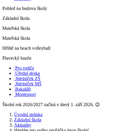
Pohled na budovu školy
Základní škola
Mateřská škola
Mateřská škola
Hřiště na beach volleyball
Plavecký bazén
Pro rodiče
Úřední deska
Jídelníček ZŠ
Jídelníček MŠ
Bakaláři
Montessori
Školní rok 2026/2027 začíná v úterý 1. září 2026. 😉
Úvodní stránka
Základní škola
Aktuality
Hledáte pro svého prvňáčka jinou školní...