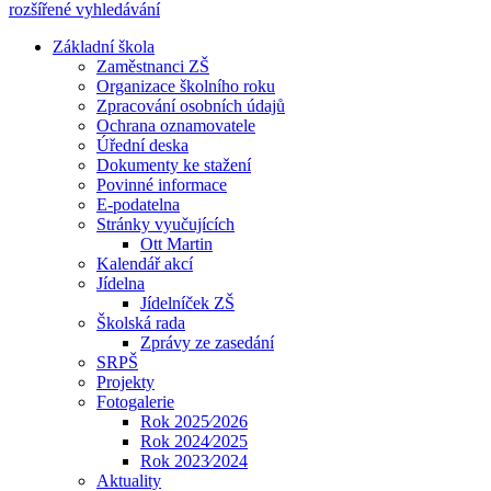
rozšířené vyhledávání
Základní škola
Zaměstnanci ZŠ
Organizace školního roku
Zpracování osobních údajů
Ochrana oznamovatele
Úřední deska
Dokumenty ke stažení
Povinné informace
E-podatelna
Stránky vyučujících
Ott Martin
Kalendář akcí
Jídelna
Jídelníček ZŠ
Školská rada
Zprávy ze zasedání
SRPŠ
Projekty
Fotogalerie
Rok 2025⁄2026
Rok 2024⁄2025
Rok 2023⁄2024
Aktuality