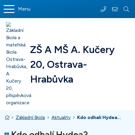
Rovnou na obsah
Menu
+420 597 317
sekretar
ZŠ A MŠ A. Kučery
20, Ostrava-
Hrabůvka
Úvodní stránka
Základní škola
Aktuality
Kdo odhalí Hydea...
Kdo odhalí Hydea?