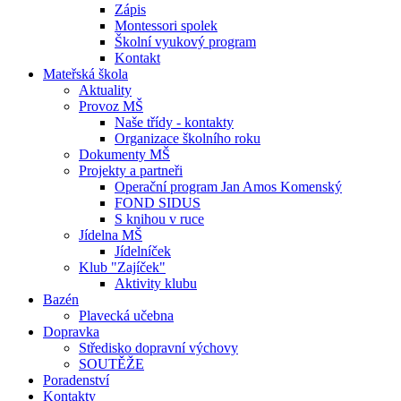
Zápis
Montessori spolek
Školní vyukový program
Kontakt
Mateřská škola
Aktuality
Provoz MŠ
Naše třídy - kontakty
Organizace školního roku
Dokumenty MŠ
Projekty a partneři
Operační program Jan Amos Komenský
FOND SIDUS
S knihou v ruce
Jídelna MŠ
Jídelníček
Klub "Zajíček"
Aktivity klubu
Bazén
Plavecká učebna
Dopravka
Středisko dopravní výchovy
SOUTĚŽE
Poradenství
Kontakty