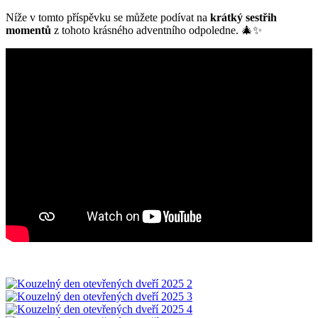
Níže v tomto příspěvku se můžete podívat na
krátký sestřih
momentů
z tohoto krásného adventního odpoledne. 🎄✨