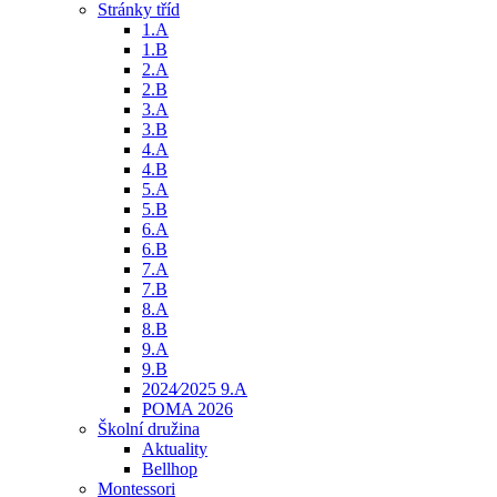
Stránky tříd
1.A
1.B
2.A
2.B
3.A
3.B
4.A
4.B
5.A
5.B
6.A
6.B
7.A
7.B
8.A
8.B
9.A
9.B
2024⁄2025 9.A
POMA 2026
Školní družina
Aktuality
Bellhop
Montessori