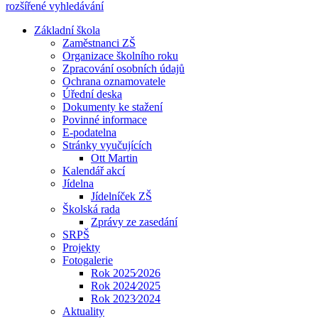
rozšířené vyhledávání
Základní škola
Zaměstnanci ZŠ
Organizace školního roku
Zpracování osobních údajů
Ochrana oznamovatele
Úřední deska
Dokumenty ke stažení
Povinné informace
E-podatelna
Stránky vyučujících
Ott Martin
Kalendář akcí
Jídelna
Jídelníček ZŠ
Školská rada
Zprávy ze zasedání
SRPŠ
Projekty
Fotogalerie
Rok 2025⁄2026
Rok 2024⁄2025
Rok 2023⁄2024
Aktuality