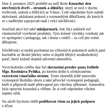
Dne 4. prosince 2025 proběhl na naší škole
Kouzelný den
otevřených dveří – stromek a dílničky
, který se nesl v duchu
tvořivosti, radosti a blížících se Vánoc. Celé odpoledne bylo nabité
aktivitami, ukázkami pokusů a rozmanitými dílničkami, do kterých
se s nadšením zapojovali malí i velcí návštěvníci.
Součástí akce byl také
minijarmark
, kde žáci nabízeli své
vlastnoručně vyrobené produkty. Tyto krásné výrobky vznikaly jak
ve spolupráci s pedagogy, tak i doma s rodiči – za což jim velmi
děkujeme.
Návštěvníci si mohli pochutnat na výborných pokrmech našich paní
kuchařek ze školní jídelny nebo si dopřát hřejivý nealkoholický
punč, který krásně doplnil adventní atmosféru.
Vyvrcholením celého dne byl
slavnostní proslov pana ředitele
Mgr. Rostislava Pytlíka
, po kterém došlo k očekávanému
rozsvícení vánočního stromu
. Tento okamžik ještě umocnilo
vystoupení školního sboru a také pěvecké vystoupení pedagogů,
kteří si připravili malé překvapení pro všechny přítomné. Atmosféra
byla opravdu kouzelná a věříme, že si celé odpoledne všichni
naplno užili.
Na závěr bychom chtěli
poděkovat všem za jejich podporu
a účast.