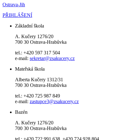
Ostrava-Jih
PŘIHLÁŠENÍ
Základní škola
A. Kučery 1276/20
700 30 Ostrava-Hrabůvka
tel.: +420 597 317 504
e-mail:
sekretar@zsakucery.cz
Mateřská škola
Alberta Kučery 1312/31
700 30 Ostrava-Hrabůvka
tel.: +420 725 987 849
e-mail:
zastupce3@zsakucery.cz
Bazén
A. Kučery 1276/20
700 30 Ostrava-Hrabůvka
tel.: +420 722 991 638, +420 724 928 804