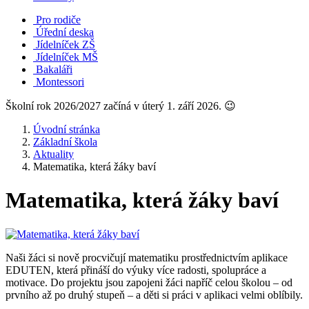
Pro rodiče
Úřední deska
Jídelníček ZŠ
Jídelníček MŠ
Bakaláři
Montessori
Školní rok 2026/2027 začíná v úterý 1. září 2026. 😉
Úvodní stránka
Základní škola
Aktuality
Matematika, která žáky baví
Matematika, která žáky baví
Naši žáci si nově procvičují matematiku prostřednictvím aplikace
EDUTEN, která přináší do výuky více radosti, spolupráce a
motivace. Do projektu jsou zapojeni žáci napříč celou školou – od
prvního až po druhý stupeň – a děti si práci v aplikaci velmi oblíbily.