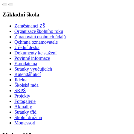
Základní škola
Zaměstnanci ZŠ
Organizace školního roku
Zpracování osobních údajů
Ochrana oznamovatele
Úřední deska
Dokumenty ke stažení
Povinné informace
E-podatelna
Stránky vyučujících
Kalendář akcí
Jídelna
Školská rada
SRPŠ
Projekty
Fotogalerie
Aktuality
Stránky tříd
Školní družina
Montessori