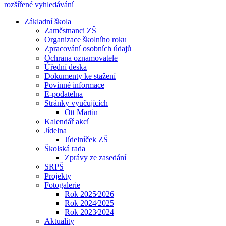
rozšířené vyhledávání
Základní škola
Zaměstnanci ZŠ
Organizace školního roku
Zpracování osobních údajů
Ochrana oznamovatele
Úřední deska
Dokumenty ke stažení
Povinné informace
E-podatelna
Stránky vyučujících
Ott Martin
Kalendář akcí
Jídelna
Jídelníček ZŠ
Školská rada
Zprávy ze zasedání
SRPŠ
Projekty
Fotogalerie
Rok 2025⁄2026
Rok 2024⁄2025
Rok 2023⁄2024
Aktuality