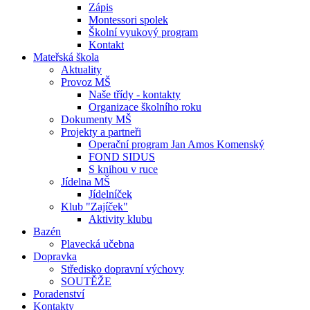
Zápis
Montessori spolek
Školní vyukový program
Kontakt
Mateřská škola
Aktuality
Provoz MŠ
Naše třídy - kontakty
Organizace školního roku
Dokumenty MŠ
Projekty a partneři
Operační program Jan Amos Komenský
FOND SIDUS
S knihou v ruce
Jídelna MŠ
Jídelníček
Klub "Zajíček"
Aktivity klubu
Bazén
Plavecká učebna
Dopravka
Středisko dopravní výchovy
SOUTĚŽE
Poradenství
Kontakty