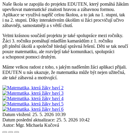
Naše škola se zapojila do projektu EDUTEN, který pomáhá žákům
upevňovat matematické znalosti hravou a zábavnou formou.
Aplikace se využívá napříč celou školou, a to jak na 1. stupni, tak
i na 2. stupni. Díky interaktivním úkolům si žáci procvičují učivo
zábavněji, samostatněji a s větší chutí.
Velmi krásnou součástí projektu je také spolupráce mezi ročníky.
Žáci 3. ročníku pomáhají mladším kamarádům z 1. ročníku
při plnění úkolů a společně hledají správná řešení. Děti se tak neučí
pouze matematiku, ale rozvíjejí také komunikaci, spolupráci
a schopnost pomoci druhým.
Máme velkou radost z toho, s jakým nadšením žáci aplikaci přijali.
EDUTEN u nás ukazuje, že matematika může být nejen užitečná,
ale také zábavná a motivující.
Datum vložení:
25. 5. 2026 10:39
Datum poslední aktualizace:
25. 5. 2026 10:42
Autor:
Mgr. Michaela Kučová