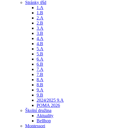
Stránky tříd
1.A
1.B
2.A
2.B
3.A
3.B
4.A
4.B
5.A
5.B
6.A
6.B
7.A
7.B
8.A
8.B
9.A
9.B
2024⁄2025 9.A
POMA 2026
Školní družina
Aktuality
Bellhop
Montessori