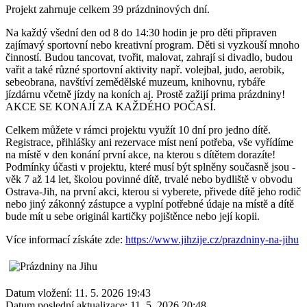
Projekt zahrnuje celkem 39 prázdninových dní.
Na každý všední den od 8 do 14:30 hodin je pro děti připraven
zajímavý sportovní nebo kreativní program. Děti si vyzkouší mnoho
činností. Budou tancovat, tvořit, malovat, zahrají si divadlo, budou
vařit a také různé sportovní aktivity např. volejbal, judo, aerobik,
sebeobrana, navštíví zemědělské muzeum, knihovnu, rybáře
jízdárnu včetně jízdy na koních aj. Prostě zažijí prima prázdniny!
AKCE SE KONAJÍ ZA KAŽDÉHO POČASÍ.
Celkem můžete v rámci projektu využít 10 dní pro jedno dítě.
Registrace, přihlášky ani rezervace míst není potřeba, vše vyřídíme
na místě v den konání první akce, na kterou s dítětem dorazíte!
Podmínky účasti v projektu, které musí být splněny současně jsou -
věk 7 až 14 let, školou povinné dítě, trvalé nebo bydliště v obvodu
Ostrava-Jih, na první akci, kterou si vyberete, přivede dítě jeho rodič
nebo jiný zákonný zástupce a vyplní potřebné údaje na místě a dítě
bude mít u sebe originál kartičky pojištěnce nebo její kopii.
Více informací získáte zde:
https://www.jihzije.cz/prazdniny-na-jihu
Datum vložení:
11. 5. 2026 19:43
Datum poslední aktualizace:
11. 5. 2026 20:48