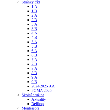
Stránky tříd
1.A
1.B
2.A
2.B
3.A
3.B
4.A
4.B
5.A
5.B
6.A
6.B
7.A
7.B
8.A
8.B
9.A
9.B
2024⁄2025 9.A
POMA 2026
Školní družina
Aktuality
Bellhop
Montessori