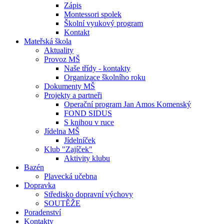
Zápis
Montessori spolek
Školní vyukový program
Kontakt
Mateřská škola
Aktuality
Provoz MŠ
Naše třídy - kontakty
Organizace školního roku
Dokumenty MŠ
Projekty a partneři
Operační program Jan Amos Komenský
FOND SIDUS
S knihou v ruce
Jídelna MŠ
Jídelníček
Klub "Zajíček"
Aktivity klubu
Bazén
Plavecká učebna
Dopravka
Středisko dopravní výchovy
SOUTĚŽE
Poradenství
Kontakty