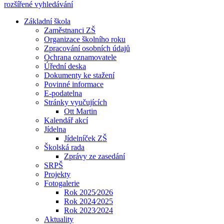
rozšířené vyhledávání
Základní škola
Zaměstnanci ZŠ
Organizace školního roku
Zpracování osobních údajů
Ochrana oznamovatele
Úřední deska
Dokumenty ke stažení
Povinné informace
E-podatelna
Stránky vyučujících
Ott Martin
Kalendář akcí
Jídelna
Jídelníček ZŠ
Školská rada
Zprávy ze zasedání
SRPŠ
Projekty
Fotogalerie
Rok 2025⁄2026
Rok 2024⁄2025
Rok 2023⁄2024
Aktuality