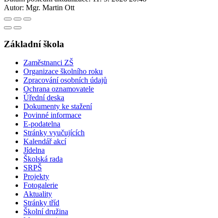
Autor:
Mgr. Martin Ott
Základní škola
Zaměstnanci ZŠ
Organizace školního roku
Zpracování osobních údajů
Ochrana oznamovatele
Úřední deska
Dokumenty ke stažení
Povinné informace
E-podatelna
Stránky vyučujících
Kalendář akcí
Jídelna
Školská rada
SRPŠ
Projekty
Fotogalerie
Aktuality
Stránky tříd
Školní družina