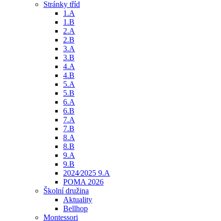
Stránky tříd
1.A
1.B
2.A
2.B
3.A
3.B
4.A
4.B
5.A
5.B
6.A
6.B
7.A
7.B
8.A
8.B
9.A
9.B
2024⁄2025 9.A
POMA 2026
Školní družina
Aktuality
Bellhop
Montessori