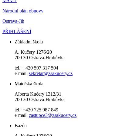
MŠMT
Národní plán obnovy
Ostrava-Jih
PŘIHLÁŠENÍ
Základní škola
A. Kučery 1276/20
700 30 Ostrava-Hrabůvka
tel.: +420 597 317 504
e-mail:
sekretar@zsakucery.cz
Mateřská škola
Alberta Kučery 1312/31
700 30 Ostrava-Hrabůvka
tel.: +420 725 987 849
e-mail:
zastupce3@zsakucery.cz
Bazén
A. Kučery 1276/20