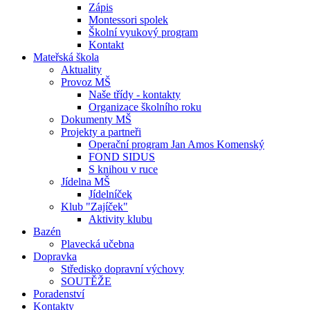
Zápis
Montessori spolek
Školní vyukový program
Kontakt
Mateřská škola
Aktuality
Provoz MŠ
Naše třídy - kontakty
Organizace školního roku
Dokumenty MŠ
Projekty a partneři
Operační program Jan Amos Komenský
FOND SIDUS
S knihou v ruce
Jídelna MŠ
Jídelníček
Klub "Zajíček"
Aktivity klubu
Bazén
Plavecká učebna
Dopravka
Středisko dopravní výchovy
SOUTĚŽE
Poradenství
Kontakty