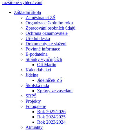
rozšířené vyhledávání
Základní škola
Zaměstnanci ZŠ
Organizace školního roku
Zpracování osobních údajů
Ochrana oznamovatele
Úřední deska
Dokumenty ke stažení
Povinné informace
E-podatelna
Stránky vyučujících
Ott Martin
Kalendář akcí
Jídelna
Jídelníček ZŠ
Školská rada
Zprávy ze zasedání
SRPŠ
Projekty
Fotogalerie
Rok 2025⁄2026
Rok 2024⁄2025
Rok 2023⁄2024
Aktuality