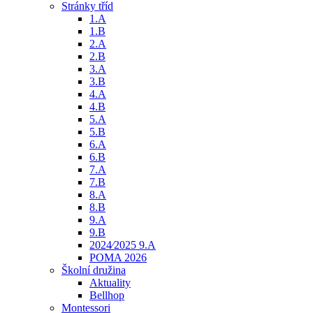
Stránky tříd
1.A
1.B
2.A
2.B
3.A
3.B
4.A
4.B
5.A
5.B
6.A
6.B
7.A
7.B
8.A
8.B
9.A
9.B
2024⁄2025 9.A
POMA 2026
Školní družina
Aktuality
Bellhop
Montessori