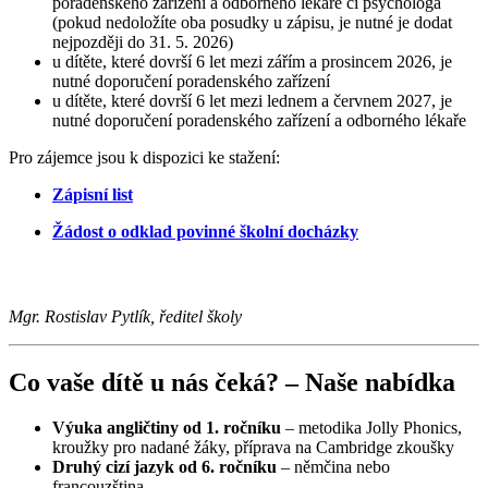
poradenského zařízení a odborného lékaře či psychologa
(pokud nedoložíte oba posudky u zápisu, je nutné je dodat
nejpozději do 31. 5. 2026)
u dítěte, které dovrší 6 let mezi zářím a prosincem 2026, je
nutné doporučení poradenského zařízení
u dítěte, které dovrší 6 let mezi lednem a červnem 2027, je
nutné doporučení poradenského zařízení a odborného lékaře
Pro zájemce jsou k dispozici ke stažení:
Zápisní list
Žádost o odklad povinné školní docházky
Mgr. Rostislav Pytlík, ředitel školy
Co vaše dítě u nás čeká? – Naše nabídka
Výuka angličtiny od 1. ročníku
– metodika Jolly Phonics,
kroužky pro nadané žáky, příprava na Cambridge zkoušky
Druhý cizí jazyk od 6. ročníku
– němčina nebo
francouzština