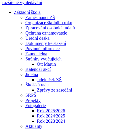
rozšířené vyhledávání
Základní škola
Zaměstnanci ZŠ
Organizace školního roku
Zpracování osobních údajů
Ochrana oznamovatele
Úřední deska
Dokumenty ke stažení
Povinné informace
E-podatelna
Stránky vyučujících
Ott Martin
Kalendář akcí
Jídelna
Jídelníček ZŠ
Školská rada
Zprávy ze zasedání
SRPŠ
Projekty
Fotogalerie
Rok 2025⁄2026
Rok 2024⁄2025
Rok 2023⁄2024
Aktuality