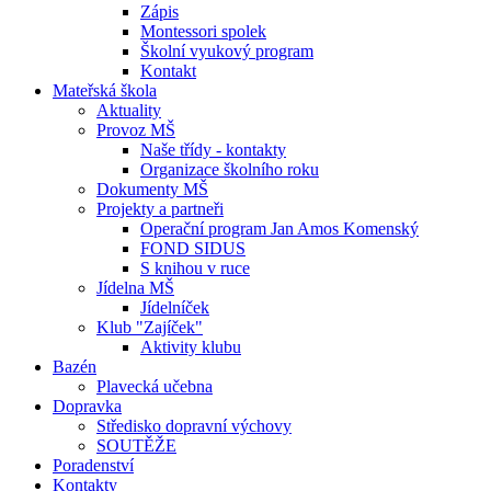
Zápis
Montessori spolek
Školní vyukový program
Kontakt
Mateřská škola
Aktuality
Provoz MŠ
Naše třídy - kontakty
Organizace školního roku
Dokumenty MŠ
Projekty a partneři
Operační program Jan Amos Komenský
FOND SIDUS
S knihou v ruce
Jídelna MŠ
Jídelníček
Klub "Zajíček"
Aktivity klubu
Bazén
Plavecká učebna
Dopravka
Středisko dopravní výchovy
SOUTĚŽE
Poradenství
Kontakty