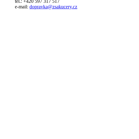
tel.: +420 597 317 517
e-mail:
dopravka@zsakucery.cz