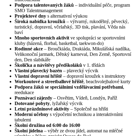
Podpora talentovaných žáků
– individuální péče, program
SMO Talentmanagement
Projektové dny
s alternativní výukou
Široká nabídka kroužků
– výtvarný, rukodělný, pěvecký,
turistický, dopravní, včelařský, 3D tisk, plavání, Věda nás
baví
Mnoho sportovních aktivit
ve spolupráci se sportovními
kluby (házená, florbal, basketbal, taekwon-do)
Rodinné akce
– Broučkiáda, Drakiáda, Mikulášská nadílka,
Velikonoční jarmark, Dětský karneval, Den Země, Sportovní
den, Den slabikáře
Školička a návštěvy předškoláků
v 1. třídách
Vlastní plavecký bazén
– plavecký výcvik
Vlastní dopravní hřiště
– dopravní kroužek s instruktory
Workoutové a streetballové hřiště
, beachvolejbalové kurty
Podpora žáků se speciálními vzdělávacími potřebami
,
reedukace
Poznávací zájezdy
– Osvětim, Vídeň, Londýn, Paříž
Dotované pobyty
, lyžařský výcvik
Letní prázdninové aktivity
– Společně na hřišti
Moderní učebny
s výpočetní technikou a interaktivními
tabulemi
Školní družina od 6:00 do 16:00
Školní jídelna
– výběr ze dvou jídel, automat na mléčné