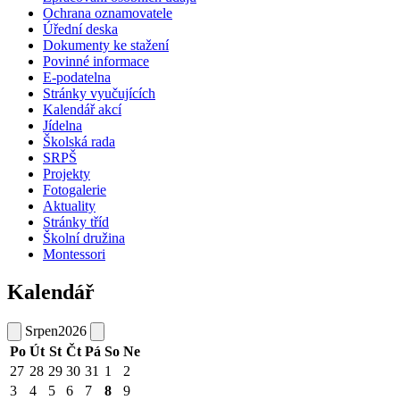
Ochrana oznamovatele
Úřední deska
Dokumenty ke stažení
Povinné informace
E-podatelna
Stránky vyučujících
Kalendář akcí
Jídelna
Školská rada
SRPŠ
Projekty
Fotogalerie
Aktuality
Stránky tříd
Školní družina
Montessori
Kalendář
Srpen
2026
Po
Út
St
Čt
Pá
So
Ne
27
28
29
30
31
1
2
3
4
5
6
7
8
9