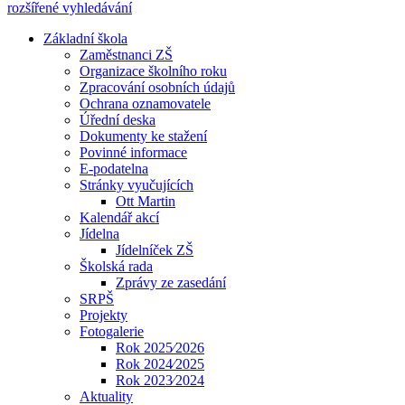
rozšířené vyhledávání
Základní škola
Zaměstnanci ZŠ
Organizace školního roku
Zpracování osobních údajů
Ochrana oznamovatele
Úřední deska
Dokumenty ke stažení
Povinné informace
E-podatelna
Stránky vyučujících
Ott Martin
Kalendář akcí
Jídelna
Jídelníček ZŠ
Školská rada
Zprávy ze zasedání
SRPŠ
Projekty
Fotogalerie
Rok 2025⁄2026
Rok 2024⁄2025
Rok 2023⁄2024
Aktuality