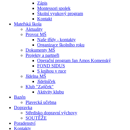
Zápis
Montessori spolek
Školní vyukový program
Kontakt
Mateřská škola
Aktuality
Provoz MŠ
Naše třídy - kontakty
Organizace školního roku
Dokumenty MŠ
Projekty a partneři
Operační program Jan Amos Komenský
FOND SIDUS
S knihou v ruce
Jídelna MŠ
Jídelníček
Klub "Zajíček"
Aktivity klubu
Bazén
Plavecká učebna
Dopravka
Středisko dopravní výchovy
SOUTĚŽE
Poradenství
Kontakty