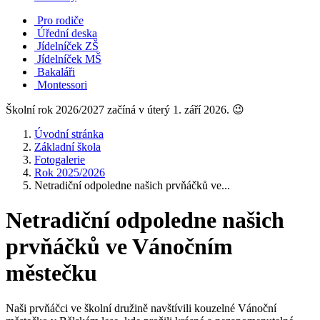
Pro rodiče
Úřední deska
Jídelníček ZŠ
Jídelníček MŠ
Bakaláři
Montessori
Školní rok 2026/2027 začíná v úterý 1. září 2026. 😉
Úvodní stránka
Základní škola
Fotogalerie
Rok 2025/2026
Netradiční odpoledne našich prvňáčků ve...
Netradiční odpoledne našich
prvňáčků ve Vánočním
městečku
Naši prvňáčci ve školní družině navštívili kouzelné Vánoční