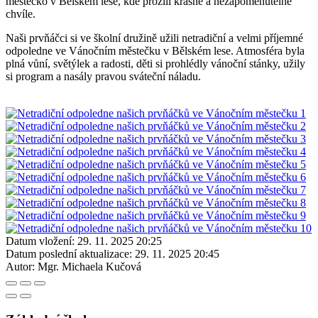
městečko v Bělském lese, kde prožili krásné a nezapomenutelné
chvíle.
Naši prvňáčci si ve školní družině užili netradiční a velmi příjemné
odpoledne ve Vánočním městečku v Bělském lese. Atmosféra byla
plná vůní, světýlek a radosti, děti si prohlédly vánoční stánky, užily
si program a nasály pravou sváteční náladu.
Datum vložení:
29. 11. 2025 20:25
Datum poslední aktualizace:
29. 11. 2025 20:45
Autor:
Mgr. Michaela Kučová