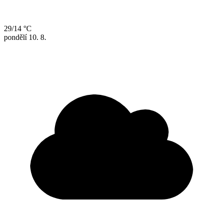
29/14 °C
pondělí
10. 8.