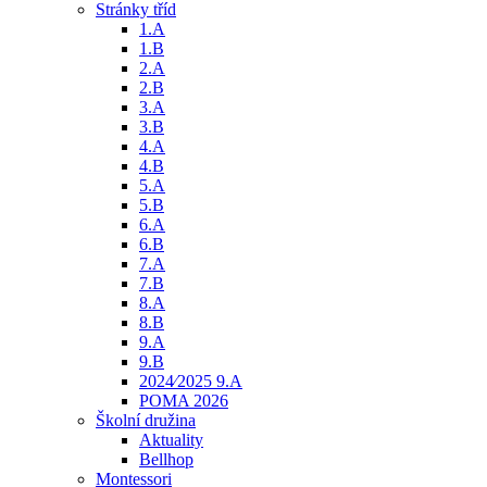
Stránky tříd
1.A
1.B
2.A
2.B
3.A
3.B
4.A
4.B
5.A
5.B
6.A
6.B
7.A
7.B
8.A
8.B
9.A
9.B
2024⁄2025 9.A
POMA 2026
Školní družina
Aktuality
Bellhop
Montessori