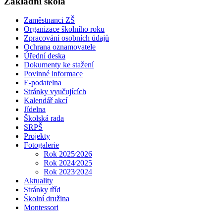
Základní škola
Zaměstnanci ZŠ
Organizace školního roku
Zpracování osobních údajů
Ochrana oznamovatele
Úřední deska
Dokumenty ke stažení
Povinné informace
E-podatelna
Stránky vyučujících
Kalendář akcí
Jídelna
Školská rada
SRPŠ
Projekty
Fotogalerie
Rok 2025⁄2026
Rok 2024⁄2025
Rok 2023⁄2024
Aktuality
Stránky tříd
Školní družina
Montessori