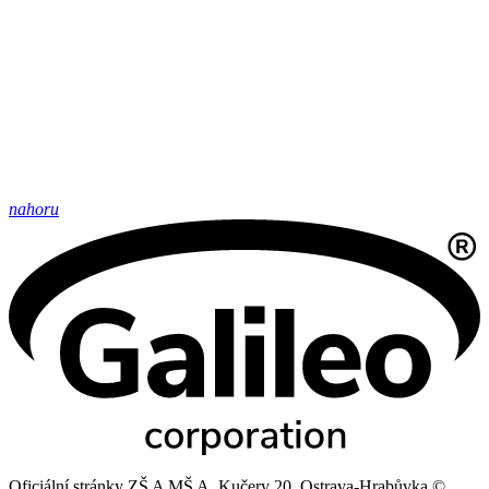
nahoru
Oficiální stránky ZŠ A MŠ A. Kučery 20, Ostrava-Hrabůvka ©