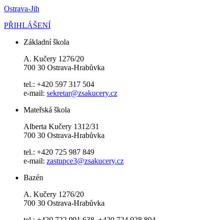
Ostrava-Jih
PŘIHLÁŠENÍ
Základní škola
A. Kučery 1276/20
700 30 Ostrava-Hrabůvka
tel.: +420 597 317 504
e-mail:
sekretar@zsakucery.cz
Mateřská škola
Alberta Kučery 1312/31
700 30 Ostrava-Hrabůvka
tel.: +420 725 987 849
e-mail:
zastupce3@zsakucery.cz
Bazén
A. Kučery 1276/20
700 30 Ostrava-Hrabůvka
tel.: +420 722 991 638, +420 724 928 804