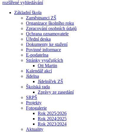
rozšířené vyhledávání
Základní škola
Zaměstnanci ZŠ
Organizace školního roku
Zpracování osobních údajů
Ochrana oznamovatele
Úřední deska
Dokumenty ke stažení
Povinné informace
E-podatelna
Stránky vyučujících
Ott Martin
Kalendář akcí
Jídelna
Jídelníček ZŠ
Školská rada
Zprávy ze zasedání
SRPŠ
Projekty
Fotogalerie
Rok 2025⁄2026
Rok 2024⁄2025
Rok 2023⁄2024
Aktuality