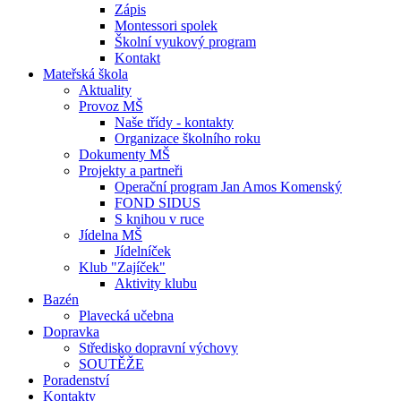
Zápis
Montessori spolek
Školní vyukový program
Kontakt
Mateřská škola
Aktuality
Provoz MŠ
Naše třídy - kontakty
Organizace školního roku
Dokumenty MŠ
Projekty a partneři
Operační program Jan Amos Komenský
FOND SIDUS
S knihou v ruce
Jídelna MŠ
Jídelníček
Klub "Zajíček"
Aktivity klubu
Bazén
Plavecká učebna
Dopravka
Středisko dopravní výchovy
SOUTĚŽE
Poradenství
Kontakty