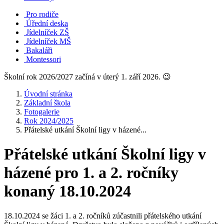
Pro rodiče
Úřední deska
Jídelníček ZŠ
Jídelníček MŠ
Bakaláři
Montessori
Školní rok 2026/2027 začíná v úterý 1. září 2026. 😉
Úvodní stránka
Základní škola
Fotogalerie
Rok 2024/2025
Přátelské utkání Školní ligy v házené...
Přátelské utkání Školní ligy v
házené pro 1. a 2. ročníky
konaný 18.10.2024
18.10.2024 se žáci 1. a 2. ročníků zúčastnili přátelského utkání