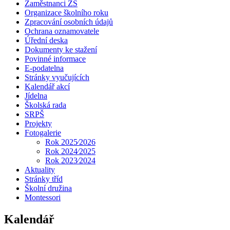
Zaměstnanci ZŠ
Organizace školního roku
Zpracování osobních údajů
Ochrana oznamovatele
Úřední deska
Dokumenty ke stažení
Povinné informace
E-podatelna
Stránky vyučujících
Kalendář akcí
Jídelna
Školská rada
SRPŠ
Projekty
Fotogalerie
Rok 2025⁄2026
Rok 2024⁄2025
Rok 2023⁄2024
Aktuality
Stránky tříd
Školní družina
Montessori
Kalendář