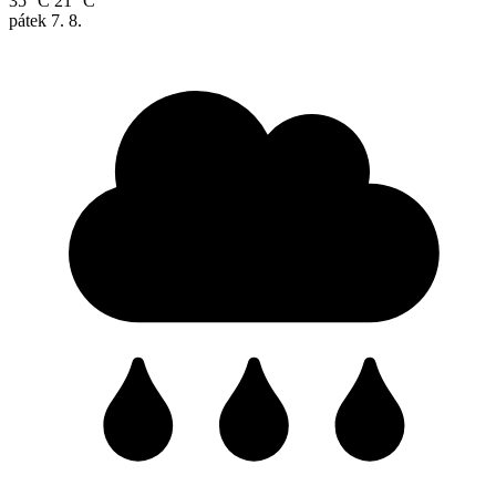
35 °C
21 °C
pátek
7. 8.