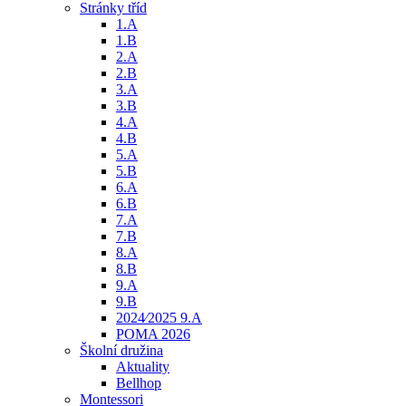
Stránky tříd
1.A
1.B
2.A
2.B
3.A
3.B
4.A
4.B
5.A
5.B
6.A
6.B
7.A
7.B
8.A
8.B
9.A
9.B
2024⁄2025 9.A
POMA 2026
Školní družina
Aktuality
Bellhop
Montessori