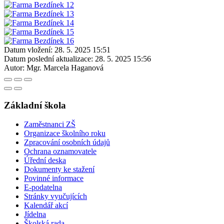
Datum vložení:
28. 5. 2025 15:51
Datum poslední aktualizace:
28. 5. 2025 15:56
Autor:
Mgr. Marcela Haganová
Základní škola
Zaměstnanci ZŠ
Organizace školního roku
Zpracování osobních údajů
Ochrana oznamovatele
Úřední deska
Dokumenty ke stažení
Povinné informace
E-podatelna
Stránky vyučujících
Kalendář akcí
Jídelna
Školská rada