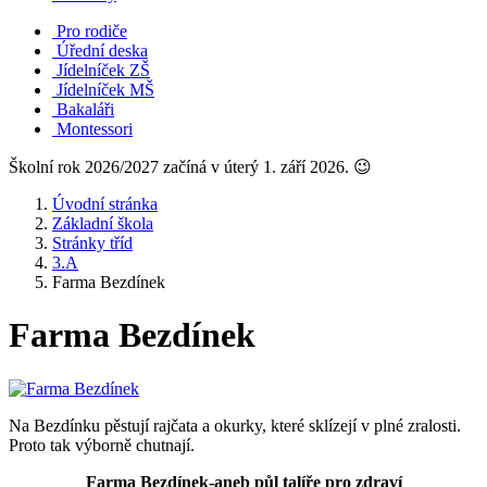
Pro rodiče
Úřední deska
Jídelníček ZŠ
Jídelníček MŠ
Bakaláři
Montessori
Školní rok 2026/2027 začíná v úterý 1. září 2026. 😉
Úvodní stránka
Základní škola
Stránky tříd
3.A
Farma Bezdínek
Farma Bezdínek
Na Bezdínku pěstují rajčata a okurky, které sklízejí v plné zralosti.
Proto tak výborně chutnají.
Farma Bezdínek-aneb půl talíře pro zdraví