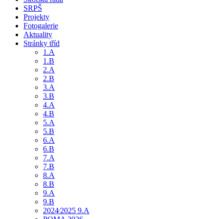
SRPŠ
Projekty
Fotogalerie
Aktuality
Stránky tříd
1.A
1.B
2.A
2.B
3.A
3.B
4.A
4.B
5.A
5.B
6.A
6.B
7.A
7.B
8.A
8.B
9.A
9.B
2024⁄2025 9.A