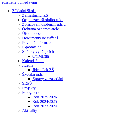
rozšířené vyhledávání
Základní škola
Zaměstnanci ZŠ
Organizace školního roku
Zpracování osobních údajů
Ochrana oznamovatele
Úřední deska
Dokumenty ke stažení
Povinné informace
E-podatelna
Stránky vyučujících
Ott Martin
Kalendář akcí
Jídelna
Jídelníček ZŠ
Školská rada
Zprávy ze zasedání
SRPŠ
Projekty
Fotogalerie
Rok 2025⁄2026
Rok 2024⁄2025
Rok 2023⁄2024
Aktuality