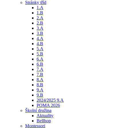
Stránky tříd
1.A
1.B
2.A
2.B
3.A
3.B
4.A
4.B
5.A
5.B
6.A
6.B
7.A
7.B
8.A
8.B
9.A
9.B
2024⁄2025 9.A
POMA 2026
Školní družina
Aktuality
Bellhop
Montessori