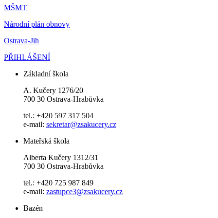
MŠMT
Národní plán obnovy
Ostrava-Jih
PŘIHLÁŠENÍ
Základní škola
A. Kučery 1276/20
700 30 Ostrava-Hrabůvka
tel.: +420 597 317 504
e-mail:
sekretar@zsakucery.cz
Mateřská škola
Alberta Kučery 1312/31
700 30 Ostrava-Hrabůvka
tel.: +420 725 987 849
e-mail:
zastupce3@zsakucery.cz
Bazén