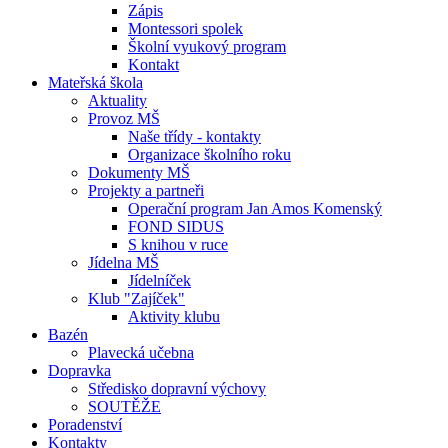
Zápis
Montessori spolek
Školní vyukový program
Kontakt
Mateřská škola
Aktuality
Provoz MŠ
Naše třídy - kontakty
Organizace školního roku
Dokumenty MŠ
Projekty a partneři
Operační program Jan Amos Komenský
FOND SIDUS
S knihou v ruce
Jídelna MŠ
Jídelníček
Klub "Zajíček"
Aktivity klubu
Bazén
Plavecká učebna
Dopravka
Středisko dopravní výchovy
SOUTĚŽE
Poradenství
Kontakty