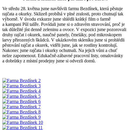
Ve středu 28. května jsme navštívili farmu Bezdínek, která pěstuje
rajčata a okurky. Sklizeň probíhá v plné zralosti, proto chutnají tak
výborně. V úvodu exkurze jsme shlédli krátký film o farmě
a kampani Půl talíře. Povídali jsme si o zdravém stravování, proč je
tak důležité jíst denně zeleninu a ovoce. V expozici jsme pozorovali
druhy rajčat i okurek, naučné panely, čmeláky, pod mikroskopem
larvy přirozených škůdců. V ukázkovém skleníku jsme si prohlédli
pěstování rajčat a okurek, viděli jsme, jak se rostliny kontrolují.
Nakonec jsme rajčata i okurky ochutnali. Na jejich vůni a chuť
nelze zapomenout. Edukačně-zábavné pracovní listy, omalovánky
a dobrůtky z místní prodejny jsme si odvezli domů.