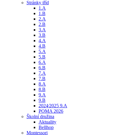
Stránky tříd
1.A
1.B
2.A
2.B
3.A
3.B
4.A
4.B
5.A
5.B
6.A
6.B
7.A
7.B
8.A
8.B
9.A
9.B
2024⁄2025 9.A
POMA 2026
Školní družina
Aktuality
Bellhop
Montessori