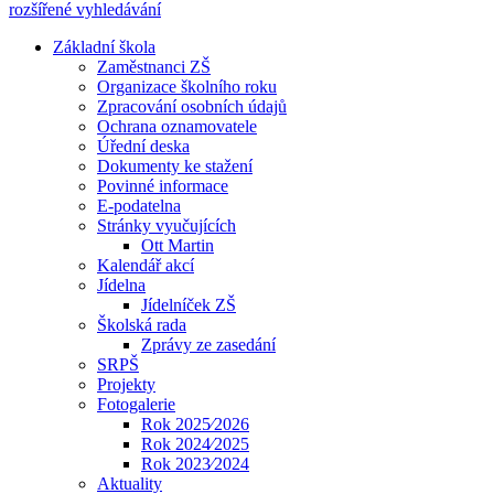
rozšířené vyhledávání
Základní škola
Zaměstnanci ZŠ
Organizace školního roku
Zpracování osobních údajů
Ochrana oznamovatele
Úřední deska
Dokumenty ke stažení
Povinné informace
E-podatelna
Stránky vyučujících
Ott Martin
Kalendář akcí
Jídelna
Jídelníček ZŠ
Školská rada
Zprávy ze zasedání
SRPŠ
Projekty
Fotogalerie
Rok 2025⁄2026
Rok 2024⁄2025
Rok 2023⁄2024
Aktuality