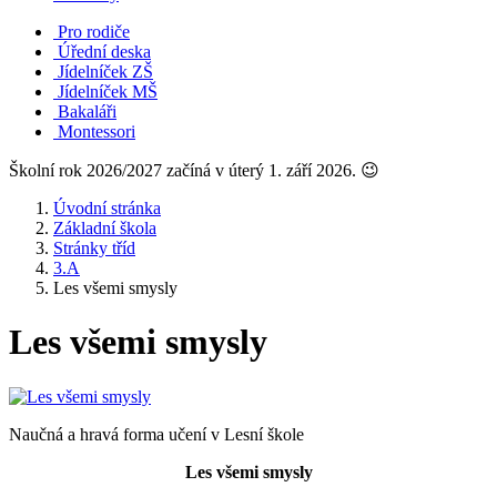
Pro rodiče
Úřední deska
Jídelníček ZŠ
Jídelníček MŠ
Bakaláři
Montessori
Školní rok 2026/2027 začíná v úterý 1. září 2026. 😉
Úvodní stránka
Základní škola
Stránky tříd
3.A
Les všemi smysly
Les všemi smysly
Naučná a hravá forma učení v Lesní škole
Les všemi smysly