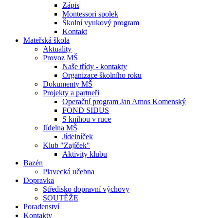
Zápis
Montessori spolek
Školní vyukový program
Kontakt
Mateřská škola
Aktuality
Provoz MŠ
Naše třídy - kontakty
Organizace školního roku
Dokumenty MŠ
Projekty a partneři
Operační program Jan Amos Komenský
FOND SIDUS
S knihou v ruce
Jídelna MŠ
Jídelníček
Klub "Zajíček"
Aktivity klubu
Bazén
Plavecká učebna
Dopravka
Středisko dopravní výchovy
SOUTĚŽE
Poradenství
Kontakty