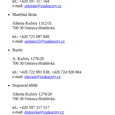
tel.: +420 597 317 504
e-mail:
sekretar@zsakucery.cz
Mateřská škola
Alberta Kučery 1312/31
700 30 Ostrava-Hrabůvka
tel.: +420 725 987 849
e-mail:
zastupce3@zsakucery.cz
Bazén
A. Kučery 1276/20
700 30 Ostrava-Hrabůvka
tel.: +420 722 991 638, +420 724 928 804
e-mail:
plavani@zsakucery.cz
Dopravní hřiště
Alberta Kučery 1276/20
700 30 Ostrava-Hrabůvka
tel.: +420 597 317 517
e-mail:
dopravka@zsakucery.cz