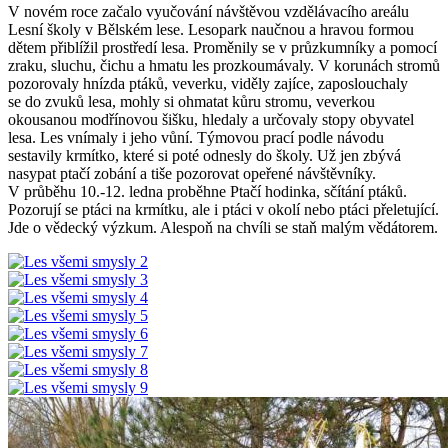
V novém roce začalo vyučování návštěvou vzdělávacího areálu
Lesní školy v Bělském lese. Lesopark naučnou a hravou formou
dětem přiblížil prostředí lesa. Proměnily se v průzkumníky a pomocí
zraku, sluchu, čichu a hmatu les prozkoumávaly. V korunách stromů
pozorovaly hnízda ptáků, veverku, viděly zajíce, zaposlouchaly
se do zvuků lesa, mohly si ohmatat kůru stromu, veverkou
okousanou modřínovou šišku, hledaly a určovaly stopy obyvatel
lesa. Les vnímaly i jeho vůní. Týmovou prací podle návodu
sestavily krmítko, které si poté odnesly do školy. Už jen zbývá
nasypat ptačí zobání a tiše pozorovat opeřené návštěvníky.
V průběhu 10.-12. ledna proběhne Ptačí hodinka, sčítání ptáků.
Pozorují se ptáci na krmítku, ale i ptáci v okolí nebo ptáci přeletující.
Jde o vědecký výzkum. Alespoň na chvíli se staň malým vědátorem.