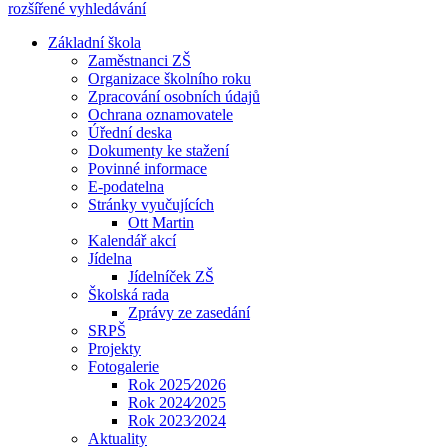
rozšířené vyhledávání
Základní škola
Zaměstnanci ZŠ
Organizace školního roku
Zpracování osobních údajů
Ochrana oznamovatele
Úřední deska
Dokumenty ke stažení
Povinné informace
E-podatelna
Stránky vyučujících
Ott Martin
Kalendář akcí
Jídelna
Jídelníček ZŠ
Školská rada
Zprávy ze zasedání
SRPŠ
Projekty
Fotogalerie
Rok 2025⁄2026
Rok 2024⁄2025
Rok 2023⁄2024
Aktuality