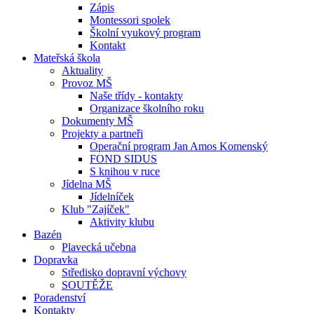
Zápis
Montessori spolek
Školní vyukový program
Kontakt
Mateřská škola
Aktuality
Provoz MŠ
Naše třídy - kontakty
Organizace školního roku
Dokumenty MŠ
Projekty a partneři
Operační program Jan Amos Komenský
FOND SIDUS
S knihou v ruce
Jídelna MŠ
Jídelníček
Klub "Zajíček"
Aktivity klubu
Bazén
Plavecká učebna
Dopravka
Středisko dopravní výchovy
SOUTĚŽE
Poradenství
Kontakty