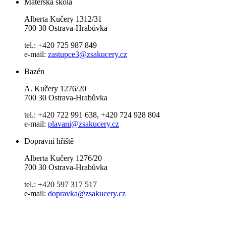
Mateřská škola
Alberta Kučery 1312/31
700 30 Ostrava-Hrabůvka
tel.: +420 725 987 849
e-mail:
zastupce3@zsakucery.cz
Bazén
A. Kučery 1276/20
700 30 Ostrava-Hrabůvka
tel.: +420 722 991 638, +420 724 928 804
e-mail:
plavani@zsakucery.cz
Dopravní hřiště
Alberta Kučery 1276/20
700 30 Ostrava-Hrabůvka
tel.: +420 597 317 517
e-mail:
dopravka@zsakucery.cz