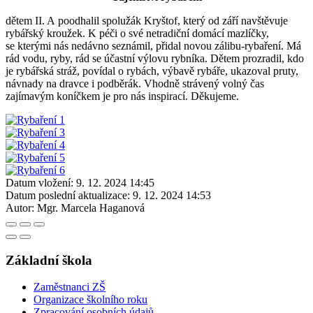
dětem II. A poodhalil spolužák Kryštof, který od září navštěvuje
rybářský kroužek. K péči o své netradiční domácí mazlíčky,
se kterými nás nedávno seznámil, přidal novou zálibu-rybaření. Má
rád vodu, ryby, rád se účastní výlovu rybníka. Dětem prozradil, kdo
je rybářská stráž, povídal o rybách, výbavě rybáře, ukazoval pruty,
návnady na dravce i podběrák. Vhodně strávený volný čas
zajímavým koníčkem je pro nás inspirací. Děkujeme.
Datum vložení:
9. 12. 2024 14:45
Datum poslední aktualizace:
9. 12. 2024 14:53
Autor:
Mgr. Marcela Haganová
Základní škola
Zaměstnanci ZŠ
Organizace školního roku
Zpracování osobních údajů