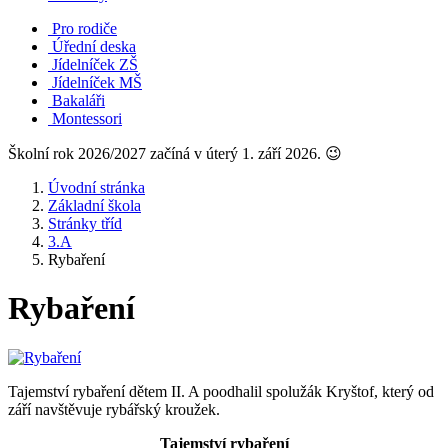
Pro rodiče
Úřední deska
Jídelníček ZŠ
Jídelníček MŠ
Bakaláři
Montessori
Školní rok 2026/2027 začíná v úterý 1. září 2026. 😉
Úvodní stránka
Základní škola
Stránky tříd
3.A
Rybaření
Rybaření
Tajemství rybaření dětem II. A poodhalil spolužák Kryštof, který od
září navštěvuje rybářský kroužek.
Tajemství rybaření