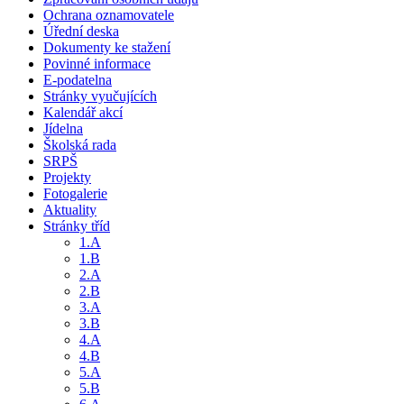
Ochrana oznamovatele
Úřední deska
Dokumenty ke stažení
Povinné informace
E-podatelna
Stránky vyučujících
Kalendář akcí
Jídelna
Školská rada
SRPŠ
Projekty
Fotogalerie
Aktuality
Stránky tříd
1.A
1.B
2.A
2.B
3.A
3.B
4.A
4.B
5.A
5.B