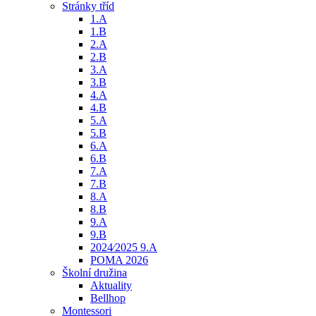
Stránky tříd
1.A
1.B
2.A
2.B
3.A
3.B
4.A
4.B
5.A
5.B
6.A
6.B
7.A
7.B
8.A
8.B
9.A
9.B
2024⁄2025 9.A
POMA 2026
Školní družina
Aktuality
Bellhop
Montessori