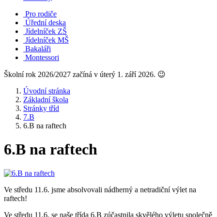
Pro rodiče
Úřední deska
Jídelníček ZŠ
Jídelníček MŠ
Bakaláři
Montessori
Školní rok 2026/2027 začíná v úterý 1. září 2026. 😉
Úvodní stránka
Základní škola
Stránky tříd
7.B
6.B na raftech
6.B na raftech
Ve středu 11.6. jsme absolvovali nádherný a netradiční výlet na
raftech!
Ve středu 11.6. se naše třída 6.B zúčastnila skvělého výletu společně