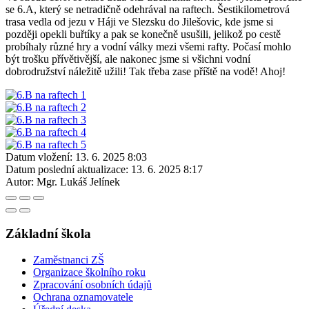
se 6.A, který se netradičně odehrával na raftech. Šestikilometrová
trasa vedla od jezu v Háji ve Slezsku do Jilešovic, kde jsme si
později opekli buřtíky a pak se konečně usušili, jelikož po cestě
probíhaly různé hry a vodní války mezi všemi rafty. Počasí mohlo
být trošku přívětivější, ale nakonec jsme si všichni vodní
dobrodružství náležitě užili! Tak třeba zase příště na vodě! Ahoj!
Datum vložení:
13. 6. 2025 8:03
Datum poslední aktualizace:
13. 6. 2025 8:17
Autor:
Mgr. Lukáš Jelínek
Základní škola
Zaměstnanci ZŠ
Organizace školního roku
Zpracování osobních údajů
Ochrana oznamovatele