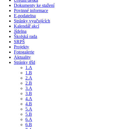
Úřední deska
Dokumenty ke stažení
Povinné informace
E-podatelna
Stránky vyučujících
Kalendář akcí
Jídelna
Školská rada
SRPŠ
Projekty
Fotogalerie
Aktuality
Stránky tříd
1.A
1.B
2.A
2.B
3.A
3.B
4.A
4.B
5.A
5.B
6.A
6.B