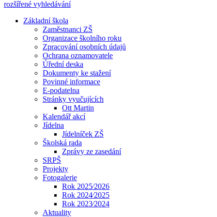
rozšířené vyhledávání
Základní škola
Zaměstnanci ZŠ
Organizace školního roku
Zpracování osobních údajů
Ochrana oznamovatele
Úřední deska
Dokumenty ke stažení
Povinné informace
E-podatelna
Stránky vyučujících
Ott Martin
Kalendář akcí
Jídelna
Jídelníček ZŠ
Školská rada
Zprávy ze zasedání
SRPŠ
Projekty
Fotogalerie
Rok 2025⁄2026
Rok 2024⁄2025
Rok 2023⁄2024
Aktuality