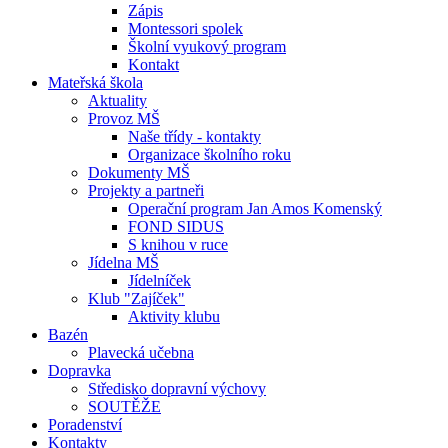
Zápis
Montessori spolek
Školní vyukový program
Kontakt
Mateřská škola
Aktuality
Provoz MŠ
Naše třídy - kontakty
Organizace školního roku
Dokumenty MŠ
Projekty a partneři
Operační program Jan Amos Komenský
FOND SIDUS
S knihou v ruce
Jídelna MŠ
Jídelníček
Klub "Zajíček"
Aktivity klubu
Bazén
Plavecká učebna
Dopravka
Středisko dopravní výchovy
SOUTĚŽE
Poradenství
Kontakty