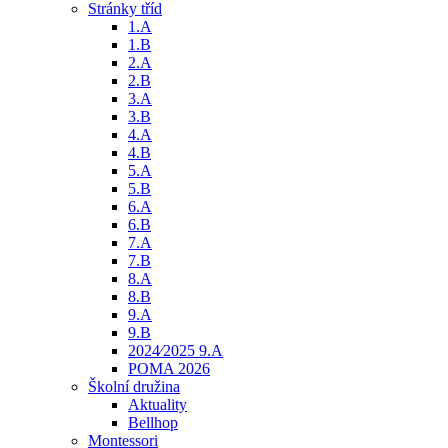
Stránky tříd
1.A
1.B
2.A
2.B
3.A
3.B
4.A
4.B
5.A
5.B
6.A
6.B
7.A
7.B
8.A
8.B
9.A
9.B
2024⁄2025 9.A
POMA 2026
Školní družina
Aktuality
Bellhop
Montessori