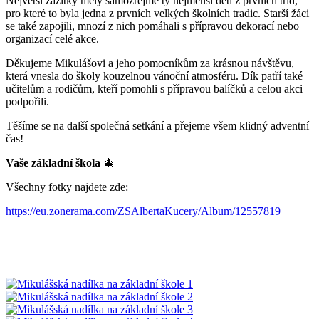
Největší zážitky měly samozřejmě ty nejmenší děti z prvních tříd,
pro které to byla jedna z prvních velkých školních tradic. Starší žáci
se také zapojili, mnozí z nich pomáhali s přípravou dekorací nebo
organizací celé akce.
Děkujeme Mikulášovi a jeho pomocníkům za krásnou návštěvu,
která vnesla do školy kouzelnou vánoční atmosféru. Dík patří také
učitelům a rodičům, kteří pomohli s přípravou balíčků a celou akci
podpořili.
Těšíme se na další společná setkání a přejeme všem klidný adventní
čas!
Vaše základní škola
🎄
Všechny fotky najdete zde:
https://eu.zonerama.com/ZSAlbertaKucery/Album/12557819