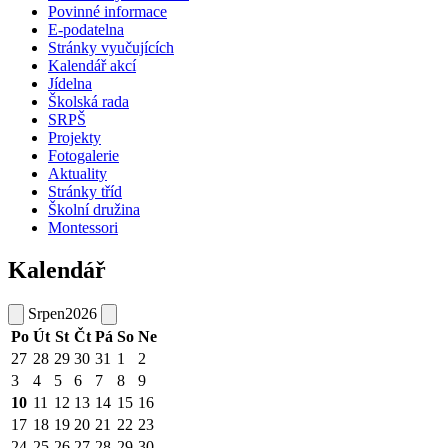
Povinné informace
E-podatelna
Stránky vyučujících
Kalendář akcí
Jídelna
Školská rada
SRPŠ
Projekty
Fotogalerie
Aktuality
Stránky tříd
Školní družina
Montessori
Kalendář
Srpen
2026
Po
Út
St
Čt
Pá
So
Ne
27
28
29
30
31
1
2
3
4
5
6
7
8
9
10
11
12
13
14
15
16
17
18
19
20
21
22
23
24
25
26
27
28
29
30