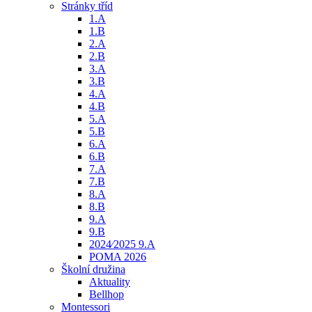
Stránky tříd
1.A
1.B
2.A
2.B
3.A
3.B
4.A
4.B
5.A
5.B
6.A
6.B
7.A
7.B
8.A
8.B
9.A
9.B
2024⁄2025 9.A
POMA 2026
Školní družina
Aktuality
Bellhop
Montessori