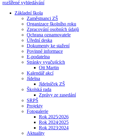
rozšířené vyhledávání
Základní škola
Zaměstnanci ZŠ
Organizace školního roku
Zpracování osobních údajů
Ochrana oznamovatele
Úřední deska
Dokumenty ke stažení
Povinné informace
E-podatelna
Stránky vyučujících
Ott Martin
Kalendář akcí
Jídelna
Jídelníček ZŠ
Školská rada
Zprávy ze zasedání
SRPŠ
Projekty
Fotogalerie
Rok 2025⁄2026
Rok 2024⁄2025
Rok 2023⁄2024
Aktuality