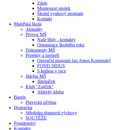
Zápis
Montessori spolek
Školní vyukový program
Kontakt
Mateřská škola
Aktuality
Provoz MŠ
Naše třídy - kontakty
Organizace školního roku
Dokumenty MŠ
Projekty a partneři
Operační program Jan Amos Komenský
FOND SIDUS
S knihou v ruce
Jídelna MŠ
Jídelníček
Klub "Zajíček"
Aktivity klubu
Bazén
Plavecká učebna
Dopravka
Středisko dopravní výchovy
SOUTĚŽE
Poradenství
Kontakty