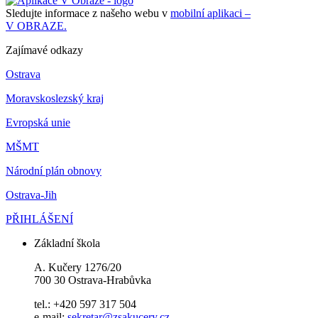
Sledujte informace z našeho webu v
mobilní aplikaci –
V OBRAZE.
Zajímavé odkazy
Ostrava
Moravskoslezský kraj
Evropská unie
MŠMT
Národní plán obnovy
Ostrava-Jih
PŘIHLÁŠENÍ
Základní škola
A. Kučery 1276/20
700 30 Ostrava-Hrabůvka
tel.: +420 597 317 504
e-mail:
sekretar@zsakucery.cz