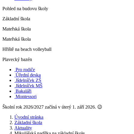
Pohled na budovu školy
Základní škola
Mateřská škola
Mateřská škola
Hřiště na beach volleyball
Plavecký bazén
Pro rodiče
Úřední deska
Jídelníček ZŠ
Jídelníček MŠ
Bakaláři
Montessori
Školní rok 2026/2027 začíná v úterý 1. září 2026. 😉
Úvodní stránka
Základní škola
Aktuality
Mikulášská nadílka na základní škole