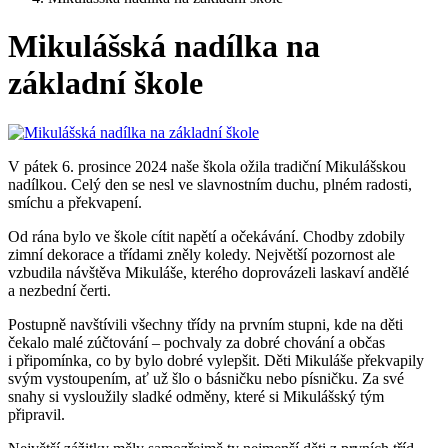
Mikulášská nadílka na
základní škole
V pátek 6. prosince 2024 naše škola ožila tradiční Mikulášskou
nadílkou. Celý den se nesl ve slavnostním duchu, plném radosti,
smíchu a překvapení.
Od rána bylo ve škole cítit napětí a očekávání. Chodby zdobily
zimní dekorace a třídami zněly koledy. Největší pozornost ale
vzbudila návštěva Mikuláše, kterého doprovázeli laskaví andělé
a nezbední čerti.
Postupně navštívili všechny třídy na prvním stupni, kde na děti
čekalo malé zúčtování – pochvaly za dobré chování a občas
i připomínka, co by bylo dobré vylepšit. Děti Mikuláše překvapily
svým vystoupením, ať už šlo o básničku nebo písničku. Za své
snahy si vysloužily sladké odměny, které si Mikulášský tým
připravil.