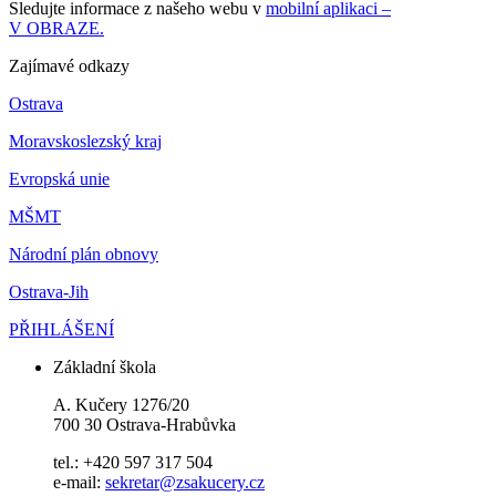
Sledujte informace z našeho webu v
mobilní aplikaci –
V OBRAZE.
Zajímavé odkazy
Ostrava
Moravskoslezský kraj
Evropská unie
MŠMT
Národní plán obnovy
Ostrava-Jih
PŘIHLÁŠENÍ
Základní škola
A. Kučery 1276/20
700 30 Ostrava-Hrabůvka
tel.: +420 597 317 504
e-mail:
sekretar@zsakucery.cz