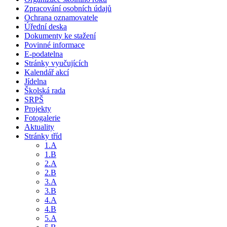
Zpracování osobních údajů
Ochrana oznamovatele
Úřední deska
Dokumenty ke stažení
Povinné informace
E-podatelna
Stránky vyučujících
Kalendář akcí
Jídelna
Školská rada
SRPŠ
Projekty
Fotogalerie
Aktuality
Stránky tříd
1.A
1.B
2.A
2.B
3.A
3.B
4.A
4.B
5.A