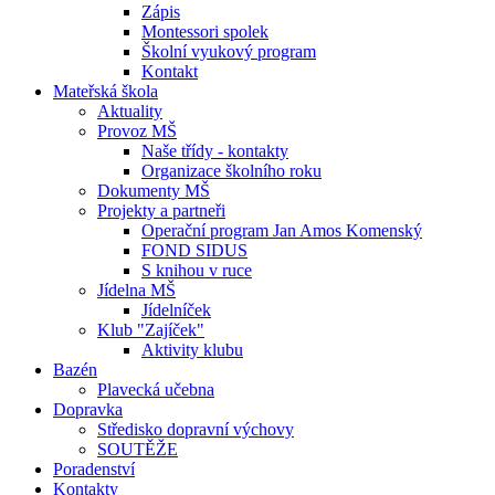
Zápis
Montessori spolek
Školní vyukový program
Kontakt
Mateřská škola
Aktuality
Provoz MŠ
Naše třídy - kontakty
Organizace školního roku
Dokumenty MŠ
Projekty a partneři
Operační program Jan Amos Komenský
FOND SIDUS
S knihou v ruce
Jídelna MŠ
Jídelníček
Klub "Zajíček"
Aktivity klubu
Bazén
Plavecká učebna
Dopravka
Středisko dopravní výchovy
SOUTĚŽE
Poradenství
Kontakty