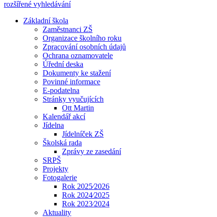
rozšířené vyhledávání
Základní škola
Zaměstnanci ZŠ
Organizace školního roku
Zpracování osobních údajů
Ochrana oznamovatele
Úřední deska
Dokumenty ke stažení
Povinné informace
E-podatelna
Stránky vyučujících
Ott Martin
Kalendář akcí
Jídelna
Jídelníček ZŠ
Školská rada
Zprávy ze zasedání
SRPŠ
Projekty
Fotogalerie
Rok 2025⁄2026
Rok 2024⁄2025
Rok 2023⁄2024
Aktuality