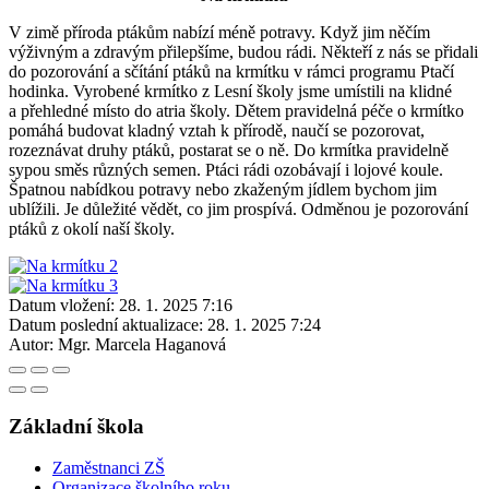
V zimě příroda ptákům nabízí méně potravy. Když jim něčím
výživným a zdravým přilepšíme, budou rádi. Někteří z nás se přidali
do pozorování a sčítání ptáků na krmítku v rámci programu Ptačí
hodinka. Vyrobené krmítko z Lesní školy jsme umístili na klidné
a přehledné místo do atria školy. Dětem pravidelná péče o krmítko
pomáhá budovat kladný vztah k přírodě, naučí se pozorovat,
rozeznávat druhy ptáků, postarat se o ně. Do krmítka pravidelně
sypou směs různých semen. Ptáci rádi ozobávají i lojové koule.
Špatnou nabídkou potravy nebo zkaženým jídlem bychom jim
ublížili. Je důležité vědět, co jim prospívá. Odměnou je pozorování
ptáků z okolí naší školy.
Datum vložení:
28. 1. 2025 7:16
Datum poslední aktualizace:
28. 1. 2025 7:24
Autor:
Mgr. Marcela Haganová
Základní škola
Zaměstnanci ZŠ
Organizace školního roku