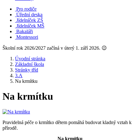
Pro rodiče
Úřední deska
Jídelníček ZŠ
Jídelníček MŠ
Bakaláři
Montessori
Školní rok 2026/2027 začíná v úterý 1. září 2026. 😉
Úvodní stránka
Základní škola
Stránky tříd
3.A
Na krmítku
Na krmítku
Pravidelná péče o krmítko dětem pomáhá budovat kladný vztah k
přírodě.
Na krmítku