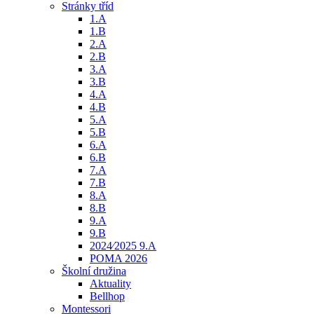
Stránky tříd
1.A
1.B
2.A
2.B
3.A
3.B
4.A
4.B
5.A
5.B
6.A
6.B
7.A
7.B
8.A
8.B
9.A
9.B
2024⁄2025 9.A
POMA 2026
Školní družina
Aktuality
Bellhop
Montessori