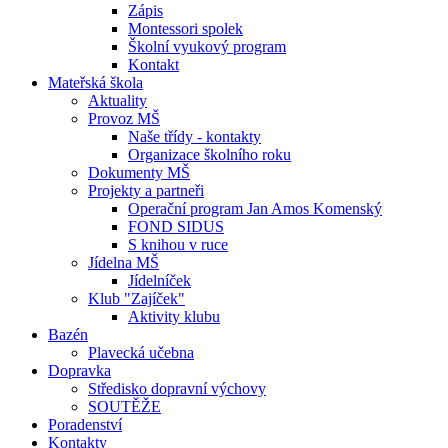
Zápis
Montessori spolek
Školní vyukový program
Kontakt
Mateřská škola
Aktuality
Provoz MŠ
Naše třídy - kontakty
Organizace školního roku
Dokumenty MŠ
Projekty a partneři
Operační program Jan Amos Komenský
FOND SIDUS
S knihou v ruce
Jídelna MŠ
Jídelníček
Klub "Zajíček"
Aktivity klubu
Bazén
Plavecká učebna
Dopravka
Středisko dopravní výchovy
SOUTĚŽE
Poradenství
Kontakty