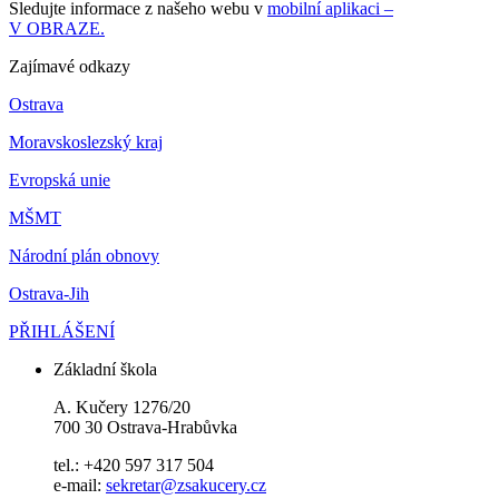
Sledujte informace z našeho webu v
mobilní aplikaci –
V OBRAZE.
Zajímavé odkazy
Ostrava
Moravskoslezský kraj
Evropská unie
MŠMT
Národní plán obnovy
Ostrava-Jih
PŘIHLÁŠENÍ
Základní škola
A. Kučery 1276/20
700 30 Ostrava-Hrabůvka
tel.: +420 597 317 504
e-mail:
sekretar@zsakucery.cz