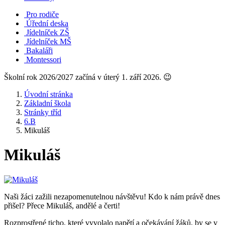
Pro rodiče
Úřední deska
Jídelníček ZŠ
Jídelníček MŠ
Bakaláři
Montessori
Školní rok 2026/2027 začíná v úterý 1. září 2026. 😉
Úvodní stránka
Základní škola
Stránky tříd
6.B
Mikuláš
Mikuláš
Naši žáci zažili nezapomenutelnou návštěvu! Kdo k nám právě dnes
přišel? Přece Mikuláš, andělé a čerti!
Rozprostřené ticho, které vyvolalo napětí a očekávání žáků, by se v