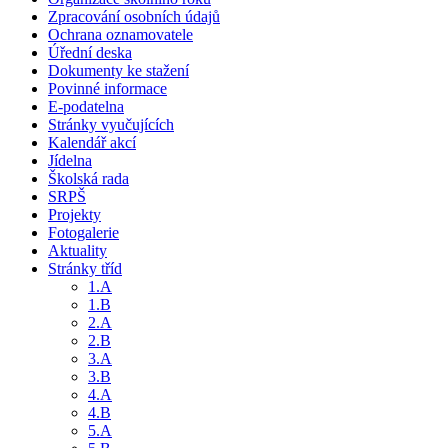
Zpracování osobních údajů
Ochrana oznamovatele
Úřední deska
Dokumenty ke stažení
Povinné informace
E-podatelna
Stránky vyučujících
Kalendář akcí
Jídelna
Školská rada
SRPŠ
Projekty
Fotogalerie
Aktuality
Stránky tříd
1.A
1.B
2.A
2.B
3.A
3.B
4.A
4.B
5.A