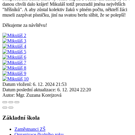
danou chvíli dalo krájet! Mikuláš totiž prozradil jména největších
"hříšníků". A aby zůstal kolektiv žaků v plném počtu, někteří žáci
museli zazpívat písničku, jiní na svatou berlu slíbit, že se polepší!
Děkujeme za návštěvu!
Datum vložení:
6. 12. 2024 21:53
Datum poslední aktualizace:
6. 12. 2024 22:20
Autor:
Mgr. Zuzana Korejzová
Základní škola
Zaměstnanci ZŠ
Organizace školního roku