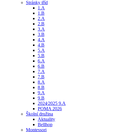
Stránky tříd
1.A
1.B
2.A
2.B
3.A
3.B
4.A
4.B
5.A
5.B
6.A
6.B
7.A
7.B
8.A
8.B
9.A
9.B
2024⁄2025 9.A
POMA 2026
Školní družina
Aktuality
Bellhop
Montessori