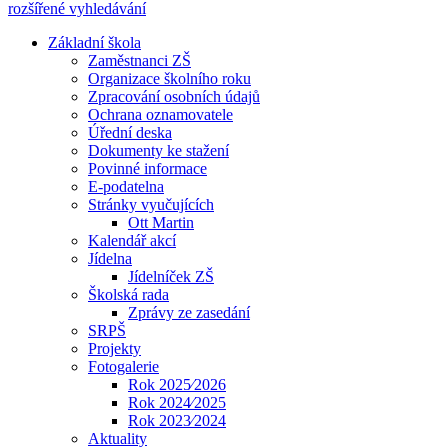
rozšířené vyhledávání
Základní škola
Zaměstnanci ZŠ
Organizace školního roku
Zpracování osobních údajů
Ochrana oznamovatele
Úřední deska
Dokumenty ke stažení
Povinné informace
E-podatelna
Stránky vyučujících
Ott Martin
Kalendář akcí
Jídelna
Jídelníček ZŠ
Školská rada
Zprávy ze zasedání
SRPŠ
Projekty
Fotogalerie
Rok 2025⁄2026
Rok 2024⁄2025
Rok 2023⁄2024
Aktuality