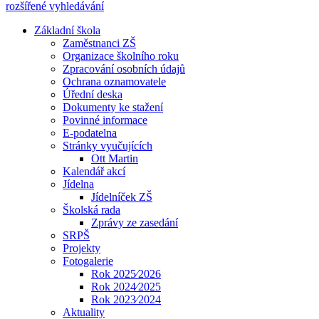
rozšířené vyhledávání
Základní škola
Zaměstnanci ZŠ
Organizace školního roku
Zpracování osobních údajů
Ochrana oznamovatele
Úřední deska
Dokumenty ke stažení
Povinné informace
E-podatelna
Stránky vyučujících
Ott Martin
Kalendář akcí
Jídelna
Jídelníček ZŠ
Školská rada
Zprávy ze zasedání
SRPŠ
Projekty
Fotogalerie
Rok 2025⁄2026
Rok 2024⁄2025
Rok 2023⁄2024
Aktuality