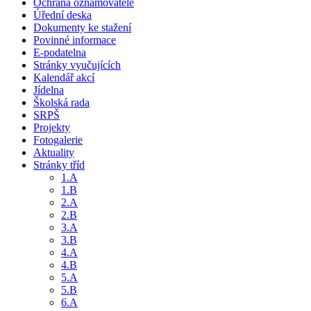
Ochrana oznamovatele
Úřední deska
Dokumenty ke stažení
Povinné informace
E-podatelna
Stránky vyučujících
Kalendář akcí
Jídelna
Školská rada
SRPŠ
Projekty
Fotogalerie
Aktuality
Stránky tříd
1.A
1.B
2.A
2.B
3.A
3.B
4.A
4.B
5.A
5.B
6.A