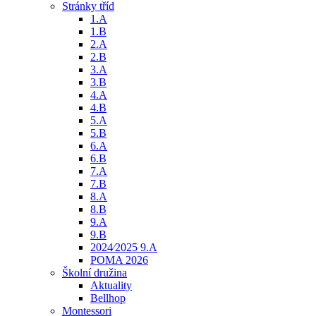
Stránky tříd
1.A
1.B
2.A
2.B
3.A
3.B
4.A
4.B
5.A
5.B
6.A
6.B
7.A
7.B
8.A
8.B
9.A
9.B
2024⁄2025 9.A
POMA 2026
Školní družina
Aktuality
Bellhop
Montessori