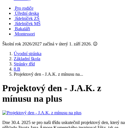
Pro rodiče
Úřední deska
Jídelníček ZŠ
Jídelníček MŠ
Bakaláři
Montessori
Školní rok 2026/2027 začíná v úterý 1. září 2026. 😉
Úvodní stránka
Základní škola
Stránky tříd
8.B
Projektový den - J.A.K. z mínusu na...
Projektový den - J.A.K. z
mínusu na plus
Dne 30.4. 2025 se pro naši třídu uskutečnil projektový den, který na
příkladu života Jana Ámose Komenského inspiroval žáky, jak se